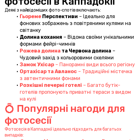
фотосесії в Каппадокії
Деякі з найвідоміших фото-спотів включають:
Гьореме 
Перспективи
 – Ідеально для 
фонових зображень з повітряними кулями на 
світанку
Долина кохання
 – Відома своїми унікальними 
формами фейрі-чимнів
Рожева долина
 та Червона долина
 – 
Чудовий захід з кольоровими скелями
Замок Ухісар
 – Панорамні види всього регіону
Ортахісар та Авланос
 – Традиційні містечка 
з автентичними фонами
Розкішні печерні готелі
 – Багато бутік-
готелів пропонують приватні тераси з видом 
на кулі
💍 Популярні нагоди для 
фотосесії
Фотосесія в Каппадокії ідеально підходить для багатьох 
випадків: