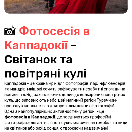
📸 
Фотосесія в 
Каппадокії
 – 
Світанок та 
повітряні кулі
Каппадокія – це країна мрій для фотографів, пар, інфлюенсерів 
та мандрівників, які хочуть зафіксувати незабутні спогади на 
все життя. Від захоплюючих долин до кольорових повітряних 
куль, що заповнюють небо, цей магічний регіон Туреччини 
пропонує ідеальне тло для приголомшливих фотографій.
Одна з найпопулярніших активностей у регіоні – це 
фотосесія в Каппадокії
, де поєднуються професійні 
фотографи, елегантні літючі сукні, класичні автомобілі та види 
на світанок або захід сонця, створюючи надзвичайні 