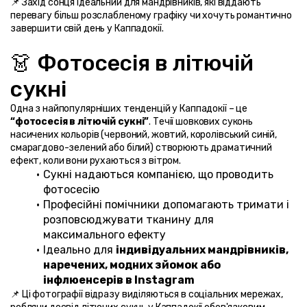
📌 Захід сонця ідеальний для мандрівників, які віддають 
перевагу більш розслабленому графіку чи хочуть романтично 
завершити свій день у Каппадокії.
👗 Фотосесія в літючій 
сукні
Одна з найпопулярніших тенденцій у Каппадокії – це 
“фотосесія в літючій сукні”
. Течії шовкових суконь 
насичених кольорів (червоний, жовтий, королівський синій, 
смарагдово-зелений або білий) створюють драматичний 
ефект, коли вони рухаються з вітром.
Сукні надаються компанією, що проводить 
фотосесію
Професійні помічники допомагають тримати і 
розповсюджувати тканину для 
максимального ефекту
Ідеально для 
індивідуальних мандрівників, 
наречених, модних зйомок або 
інфлюенсерів в Instagram
📌 Ці фотографії відразу виділяються в соціальних мережах, 