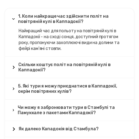
1. Коли найкраще час здійснити політ на
повітряній кулі в Каппадокії?
Найкращий час для польоту на повітряній кулі в
Каппадокії - на сході сонця, доступний протягом
року, пропонуючи захоплюючі види на долини та
фейрі кам'яні стовпи.
Скільки коштує політ на повітряній кулі в
Каппадокії?
5. Які тури я можу приєднатися в Каппадокії,
окрім повітряних кулів?
Чи можу я забронювати тури в Стамбулі та
Памуккале з пакетами Каппадокії?
Як далеко Кападокія від Стамбула?