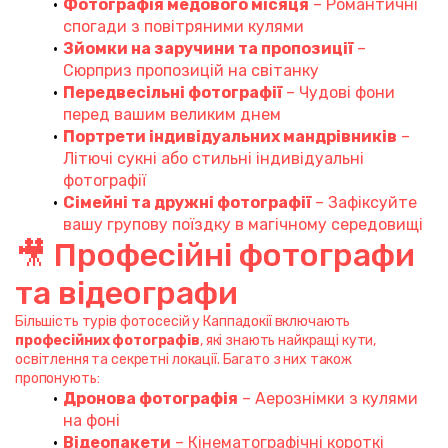
Фотографія медового місяця
 – Романтичні 
спогади з повітряними кулями
Зйомки на заручини та пропозиції
 – 
Сюрприз пропозицій на світанку
Передвесільні фотографії
 – Чудові фони 
перед вашим великим днем
Портрети індивідуальних мандрівників
 – 
Літючі сукні або стильні індивідуальні 
фотографії
Сімейні та дружні фотографії
 – Зафіксуйте 
вашу групову поїздку в магічному середовищі
🎥 Професійні фотографи 
та відеографи
Більшість турів фотосесій у Каппадокії включають 
професійних фотографів
, які знають найкращі кути, 
освітлення та секретні локації. Багато з них також 
пропонують:
Дронова фотографія
 – Аерознімки з кулями 
на фоні
Відеопакети
 – Кінематографічні короткі 