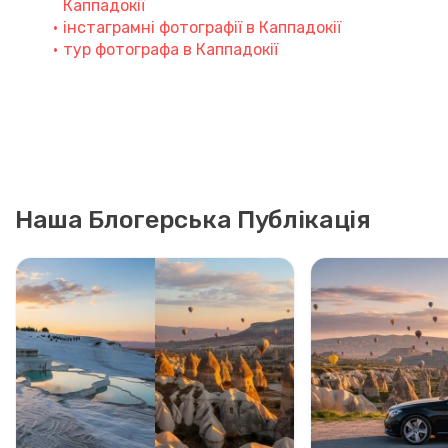
Каппадокії
інстаграмні фотографії в Каппадокії
тур фотографа в Каппадокії
Наша Блогерська Публікація