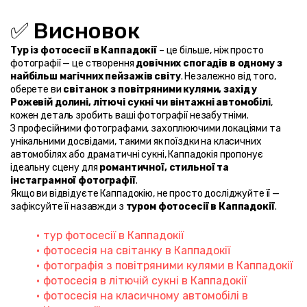
✅ Висновок
Тур із фотосесії в Каппадокії
 – це більше, ніж просто 
фотографії — це створення 
довічних спогадів в одному з 
найбільш магічних пейзажів світу
. Незалежно від того, 
оберете ви 
світанок з повітряними кулями, захід у 
Рожевій долині, літючі сукні чи вінтажні автомобілі
, 
кожен деталь зробить ваші фотографії незабутніми.
З професійними фотографами, захоплюючими локаціями та 
унікальними досвідами, такими як поїздки на класичних 
автомобілях або драматичні сукні, Каппадокія пропонує 
ідеальну сцену для 
романтичної, стильнoї та 
інстаграмної фотографії
.
Якщо ви відвідуєте Каппадокію, не просто досліджуйте її — 
зафіксуйте її назавжди з 
туром фотосесії в Каппадокії
.
тур фотосесії в Каппадокії
фотосесія на світанку в Каппадокії
фотографія з повітряними кулями в Каппадокії
фотосесія в літючій сукні в Каппадокії
фотосесія на класичному автомобілі в 