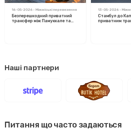
16-05-2026
Міжміські перевезення
13-05-2026
Міжм
Безперешкодний приватний
Стамбул до Кап
трансфер між Памуккале та
приватним тра
Каппадокією: комфорт між
Розслаблений 
двома іконами
стильних мандр
Наші партнери
Питання що часто задаються