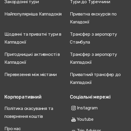
Закордонні тури
Тури до Туреччини
Найпопулярніша Каппадокія
Приватна екскурсія по
Кападокії
Щоденні та приватні тури в
Трансфер з аеропорту
Каппадокії
Стамбула
Пригодницькі активності в
Трансфер з аеропорту
Каппадокії
Каппадокії
Перевезення між містами
Приватний трансфер до
Каппадокії
Корпоративний
Соціальні мережі
Instagram
Політика скасування та
повернення коштів
Youtube
Про нас
Trip Advisor