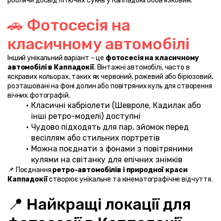
роблячи досвід літючих сукнь у Каппадокії обов'язковим.
🚗 Фотосесія на 
класичному автомобілі
Інший унікальний варіант – це 
фотосесія на класичному 
автомобілі в Каппадокії
. Вінтажні автомобілі, часто в 
яскравих кольорах, таких як червоний, рожевий або бірюзовий, 
розташовані на фоні долин або повітряних куль для створення 
вічних фотографій.
Класичні кабріолети (Шевроле, Кадилак або 
інші ретро-моделі) доступні
Чудово підходять для пар, зйомок перед 
весіллям або стильних портретів
Можна поєднати з фонами з повітряними 
кулями на світанку для епічних знімків
📌 Поєднання 
ретро-автомобілів і природної краси 
Каппадокії
 створює унікальне та кінематографічне відчуття.
📍 Найкращі локації для 