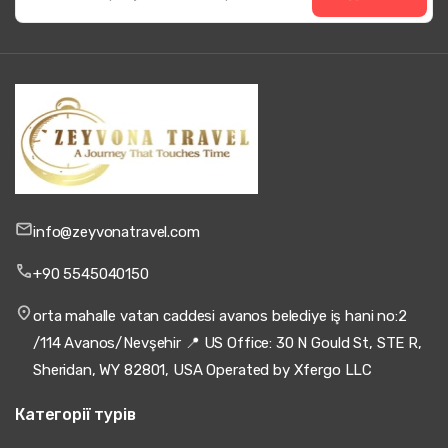
info@zeyvonatravel.com
+90 5545040150
orta mahalle vatan caddesi avanos belediye iş hani no:2
/114 Avanos/Nevşehir 📍 US Office: 30 N Gould St, STE R,
Sheridan, WY 82801, USA Operated by Xfergo LLC
Категорії турів