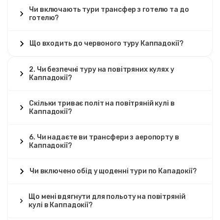
Чи включають тури трансфер з готелю та до
готелю?
Що входить до червоного туру Каппадокії?
2. Чи безпечні туру на повітряних кулях у
Каппадокії?
Скільки триває політ на повітряній кулі в
Каппадокії?
6. Чи надаєте ви трансфери з аеропорту в
Каппадокії?
Чи включено обід у щоденні тури по Кападокії?
Що мені вдягнути для польоту на повітряній
кулі в Каппадокії?