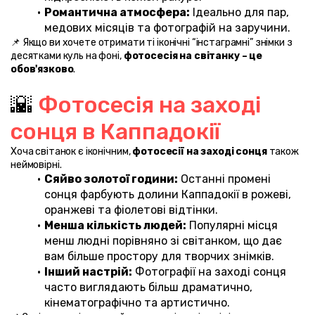
Романтична атмосфера:
 Ідеально для пар, 
медових місяців та фотографій на заручини.
📌 Якщо ви хочете отримати ті іконічні “інстаграмні” знімки з 
десятками куль на фоні, 
фотосесія на світанку – це 
обов'язково
.
🌇 
Фотосесія на заході 
сонця в Каппадокії
Хоча світанок є іконічним, 
фотосесії на заході сонця
 також 
неймовірні.
Сяйво золотої години:
 Останні промені 
сонця фарбують долини Каппадокії в рожеві, 
оранжеві та фіолетові відтінки.
Менша кількість людей:
 Популярні місця 
менш людні порівняно зі світанком, що дає 
вам більше простору для творчих знімків.
Інший настрій:
 Фотографії на заході сонця 
часто виглядають більш драматично, 
кінематографічно та артистично.