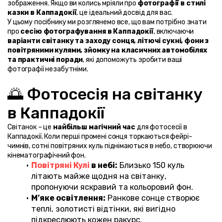
зображення. Якщо ви колись мріяли про 
фотографії в стилі 
казки в Каппадокії
, це ідеальний досвід для вас.
У цьому посібнику ми розглянемо все, що вам потрібно знати 
про 
сесію фотографування в Каппадокії
, включаючи 
варіанти світанку та заходу сонця, літючі сукні, фони з 
повітряними кулями, зйомку на класичних автомобілях 
та практичні поради
, які допоможуть зробити ваші 
фотографії незабутніми.
🌅 Фотосесія на світанку 
в Каппадокії
Світанок – це 
найбільш магічний час
 для фотосесії в 
Каппадокії. Коли перші промені сонця торкаються фейрі-
чимнів, сотні повітряних куль піднімаються в небо, створюючи 
кінематографічний фон.
Повітряні Кулі 
в небі:
 Близько 150 куль 
літають майже щодня на світанку, 
пропонуючи яскравий та кольоровий фон.
М’яке освітлення:
 Ранкове сонце створює 
теплі, золотисті відтінки, які вигідно 
підкреслюють кожен ракурс.