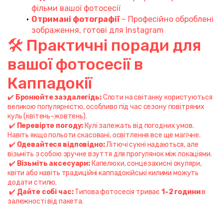
фільми вашої фотосесії
Отримані фотографії
 – Професійно оброблені 
зображення, готові для Instagram
🛠️ Практичні поради для 
вашої фотосесії в 
Каппадокії
✔️ 
Бронюйте заздалегідь:
 Слоти на світанку користуються 
великою популярністю, особливо під час сезону повітряних 
куль (квітень–жовтень).
 ✔️ 
Перевірте погоду:
 Кулі залежать від погодних умов. 
Навіть якщо польоти скасовані, освітлення все ще магічне.
 ✔️ 
Одевайтеся відповідно:
 Літючі сукні надаються, але 
візьміть з собою зручне взуття для прогулянок між локаціями.
 ✔️ 
Візьміть аксесуари:
 Капелюхи, сонцезахисні окуляри, 
квіти або навіть традиційні каппадокійські килими можуть 
додати стилю.
 ✔️ 
Дайте собі час:
 Типова фотосесія триває 
1–2 години
 в 
залежності від пакета.