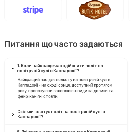
Питання що часто задаються
1. Коли найкраще час здійснити політ на
повітряній кулі в Каппадокії?
Найкращий час для польоту на повітряній кулі в
Каппадокії - на сході сонця, доступний протягом
року, пропонуючи захоплюючі види на долини та
фейрі кам'яні стовпи.
Скільки коштує політ на повітряній кулі в
Каппадокії?