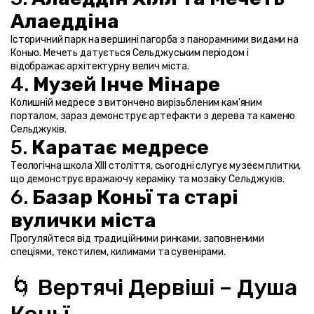
Алаеддіна
Історичний парк на вершині пагорба з панорамними видами на 
Конью. Мечеть датується Сельджуським періодом і 
відображає архітектурну велич міста.
4. 
Музей Інче Мінаре
Колишній медресе з витончено вирізьбленим кам'яним 
порталом, зараз демонструє артефакти з дерева та каменю 
Сельджуків.
5. 
Каратає медресе
Теологічна школа XIII століття, сьогодні слугує музеєм плитки, 
що демонструє вражаючу кераміку та мозаїку Сельджуків.
6. 
Базар Коньї та старі 
вулички міста
Прогуляйтеся від традиційними ринками, заповненими 
спеціями, текстилем, килимами та сувенірами.
🌀 Вертячі Дервіші – Душа 