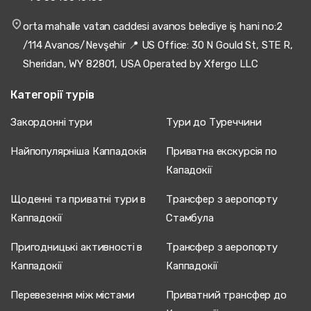
orta mahalle vatan caddesi avanos belediye iş hani no:2
/114 Avanos/Nevşehir 📍 US Office: 30 N Gould St, STE R,
Sheridan, WY 82801, USA Operated by Xfergo LLC
Категорії турів
Закордонні тури
Тури до Туреччини
Найпопулярніша Каппадокія
Приватна екскурсія по
Кападокії
Щоденні та приватні тури в
Трансфер з аеропорту
Каппадокії
Стамбула
Пригодницькі активності в
Трансфер з аеропорту
Каппадокії
Каппадокії
Перевезення між містами
Приватний трансфер до