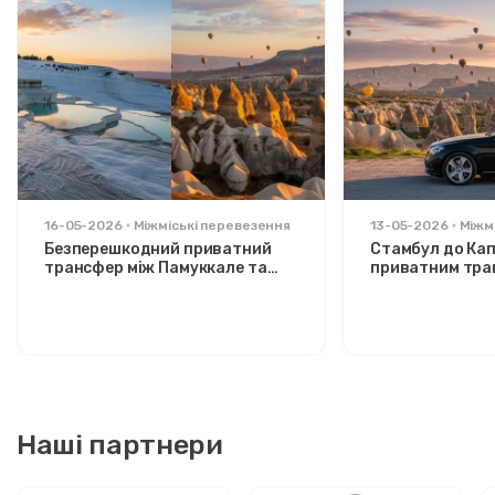
16-05-2026
Міжміські перевезення
13-05-2026
Міжм
Безперешкодний приватний
Стамбул до Кап
трансфер між Памуккале та
приватним тра
Каппадокією: комфорт між
Розслаблений 
двома іконами
стильних мандр
Наші партнери