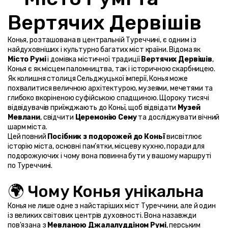
Вертячих Дервішів
Конья, розташована в центральній Туреччині, є одним із 
найдуховніших і культурно багатих міст країни. Відома як 
Місто Румі
 і домівка містичної традиції 
Вертячих Дервішів
, 
Конья є як місцем паломництва, так і історичною скарбницею.
Як колишня столиця Сельджуцької імперії, Конья може 
похвалитися величною архітектурою, музеями, мечетями та 
глибоко вкоріненою суфійською спадщиною. Щороку тисячі 
відвідувачів приїжджають до Коньї, щоб відвідати 
Музей 
Мевлани
, свідчити 
Церемонію Сему
 та досліджувати вічний 
шарм міста.
Цей повний 
Посібник з подорожей до Коньї
 висвітлює 
історію міста, основні пам’ятки, місцеву кухню, поради для 
подорожуючих і чому вона повинна бути у вашому маршруті 
по Туреччині.
🌍 Чому Конья унікальна
Конья не лише одне з найстаріших міст Туреччини, але й один 
із великих світових центрів духовності. Вона назавжди 
пов'язана з 
Мевланою Джалалуддіном Румі
, перським 