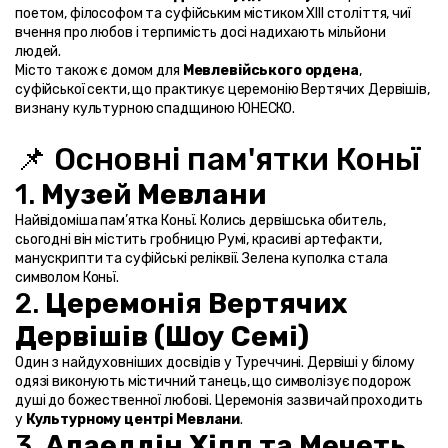
поетом, філософом та суфійським містиком XIII століття, чиї 
вчення про любов і терпимість досі надихають мільйони 
людей.
Місто також є домом для 
Мевлевійського ордена
, 
суфійської секти, що практикує церемонію Вертячих Дервішів, 
визнану культурною спадщиною ЮНЕСКО.
📌 Основні пам'ятки Коньї
1. 
Музей Мевлани
Найвідоміша пам’ятка Коньї. Колись дервішська обитель, 
сьогодні він містить гробницю Румі, красиві артефакти, 
манускрипти та суфійські реліквії. Зелена куполка стала 
символом Коньї.
2. 
Церемонія Вертячих 
Дервішів (Шоу Семі)
Один з найдуховніших досвідів у Туреччині. Дервіші у білому 
одязі виконують містичний танець, що символізує подорож 
душі до божественної любові. Церемонія зазвичай проходить 
у 
Культурному центрі Мевлани
.
3. 
Алаеддін Хілл та Мечеть 