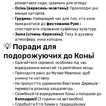
розквітаючі сади, ідеально для огляду.
Осінь (вересень-жовтень):
 Прохолодні дні, 
менше натовпів.
Грудень:
 Найкращий час для тих, хто хоче 
приєднатися до 
фестивалю Румі
 і 
спостерігати справжню суфійську культуру.
Зима (січень-березень):
 Тиху й духовну 
атмосферу, хоча холодну.
💡 Поради для 
подорожуючих до Коньї
Одягайтеся скромно, особливо під час 
відвідування мечетей та релігійних місць.
Приходьте рано до Музею Мевлани, щоб 
уникнути натовпу.
Не пропустіть церемонію Вертячих Дервішів – 
перевірте розклад заздалегідь.
Скомбінуйте відвідування Коньї з поїздкою до 
Каппадокії
 (3 години на автомобілі).
Спробуйте Етлі Екмек у традиційному 