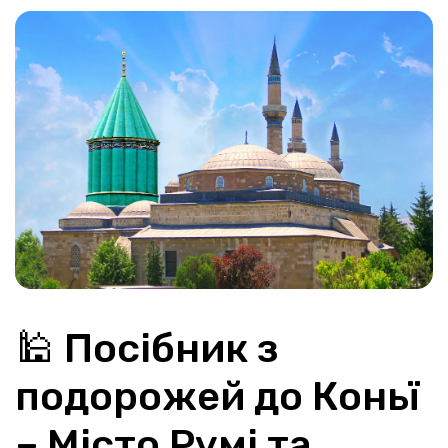
🕌 Посібник з 
подорожей до Коньї 
– Місто Румі та 