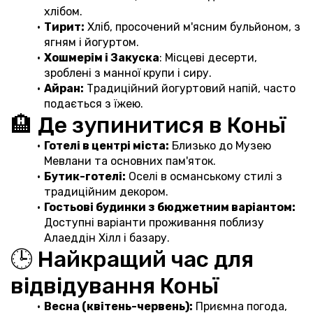
хлібом.
Тирит:
 Хліб, просочений м'ясним бульйоном, з 
ягням і йогуртом.
Хошмерім і Закуска
: Місцеві десерти, 
зроблені з манної крупи і сиру.
Айран:
 Традиційний йогуртовий напій, часто 
подається з їжею.
🏨 Де зупинитися в Коньї
Готелі в центрі міста:
 Близько до Музею 
Мевлани та основних пам'яток.
Бутик-готелі:
 Оселі в османському стилі з 
традиційним декором.
Гостьові будинки з бюджетним варіантом:
Доступні варіанти проживання поблизу 
Алаеддін Хілл і базару.
🕒 Найкращий час для 
відвідування Коньї
Весна (квітень-червень):
 Приємна погода, 