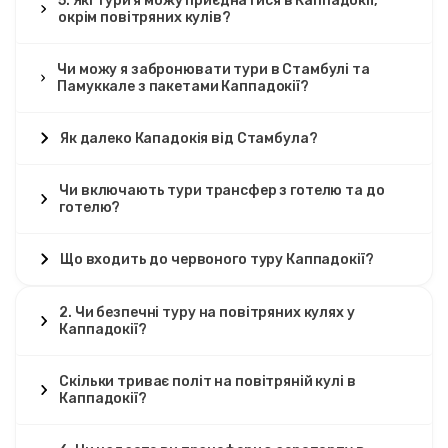
5. Які тури я можу приєднатися в Каппадокії,
окрім повітряних кулів?
Чи можу я забронювати тури в Стамбулі та
Памуккале з пакетами Каппадокії?
Як далеко Кападокія від Стамбула?
Чи включають тури трансфер з готелю та до
готелю?
Що входить до червоного туру Каппадокії?
2. Чи безпечні туру на повітряних кулях у
Каппадокії?
Скільки триває політ на повітряній кулі в
Каппадокії?