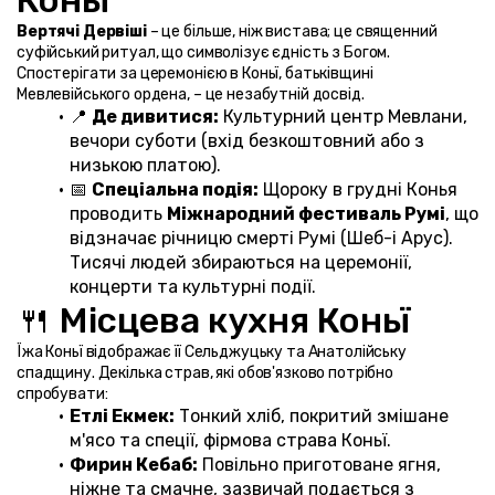
Коньї
Вертячі Дервіші
 – це більше, ніж вистава; це священний 
суфійський ритуал, що символізує єдність з Богом. 
Спостерігати за церемонією в Коньї, батьківщині 
Мевлевійського ордена, – це незабутній досвід.
📍 
Де дивитися:
 Культурний центр Мевлани, 
вечори суботи (вхід безкоштовний або з 
низькою платою).
📅 
Спеціальна подія:
 Щороку в грудні Конья 
проводить 
Міжнародний фестиваль Румі
, що 
відзначає річницю смерті Румі (Шеб-і Арус). 
Тисячі людей збираються на церемонії, 
концерти та культурні події.
🍴 Місцева кухня Коньї
Їжа Коньї відображає її Сельджуцьку та Анатолійську 
спадщину. Декілька страв, які обов'язково потрібно 
спробувати:
Етлі Екмек:
 Тонкий хліб, покритий змішане 
м'ясо та спеції, фірмова страва Коньї.
Фирин Кебаб:
 Повільно приготоване ягня, 
ніжне та смачне, зазвичай подається з 