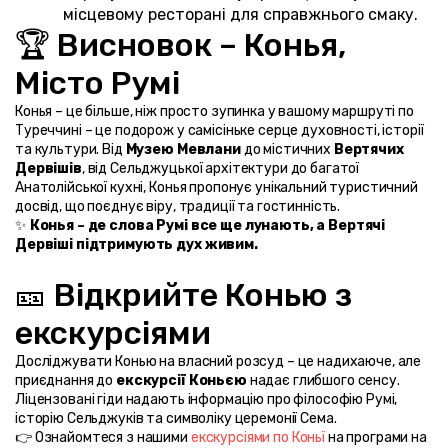
місцевому ресторані для справжнього смаку.
🏆 Висновок – Конья, 
Місто Румі
Конья – це більше, ніж просто зупинка у вашому маршруті по 
Туреччині – це подорож у самісіньке серце духовності, історії 
та культури. Від 
Музею Мевлани
 до містичних 
Вертячих 
Дервішів
, від Сельджуцької архітектури до багатої 
Анатолійської кухні, Конья пропонує унікальний туристичний 
досвід, що поєднує віру, традиції та гостинність.
✨ 
Конья – де слова Румі все ще лунають, а Вертячі 
Дервіші підтримують дух живим.
🎫 Відкрийте Конью з 
екскурсіями
Досліджувати Конью на власний розсуд – це надихаюче, але 
приєднання до 
екскурсії Коньєю
 надає глибшого сенсу. 
Ліцензовані гіди надають інформацію про філософію Румі, 
історію Сельджуків та символіку церемонії Сема.
👉 Ознайомтеся з нашими 
екскурсіями по Коньї
 на програми на 