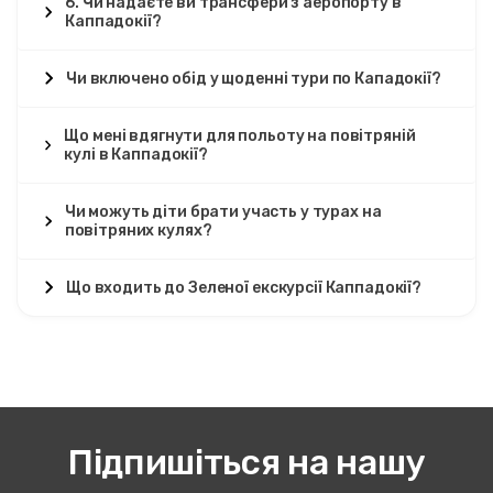
6. Чи надаєте ви трансфери з аеропорту в
Каппадокії?
Чи включено обід у щоденні тури по Кападокії?
Що мені вдягнути для польоту на повітряній
кулі в Каппадокії?
Чи можуть діти брати участь у турах на
повітряних кулях?
Що входить до Зеленої екскурсії Каппадокії?
Підпишіться на нашу