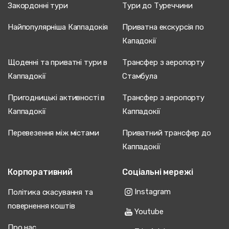
Закордонні тури
Тури до Туреччини
Найпопулярніша Каппадокія
Приватна екскурсія по
Кападокії
Щоденні та приватні тури в
Трансфер з аеропорту
Каппадокії
Стамбула
Пригодницькі активності в
Трансфер з аеропорту
Каппадокії
Каппадокії
Перевезення між містами
Приватний трансфер до
Каппадокії
Корпоративний
Соціальні мережі
Instagram
Політика скасування та
повернення коштів
Youtube
Про нас