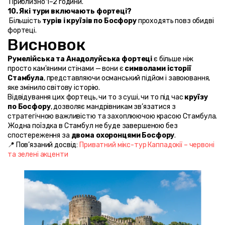
 Приблизно 1–2 години.
10. Які тури включають фортеці?
 Більшість 
турів і круїзів по Босфору
 проходять повз обидві 
фортеці.
Висновок
Румелійська та Анадолуйська фортеці
 є більше ніж 
просто кам'яними стінами — вони є 
символами історії 
Стамбула
, представляючи османський підйом і завоювання, 
яке змінило світову історію.
Відвідування цих фортець, чи то з суші, чи то під час 
круїзу 
по Босфору
, дозволяє мандрівникам зв’язатися з 
стратегічною важливістю та захоплюючою красою Стамбула.
Жодна поїздка в Стамбул не буде завершеною без 
спостереження за 
двома охоронцями Босфору
.
📍 Пов’язаний досвід: 
Приватний мікс-тур Каппадокії – червоні 
та зелені акценти