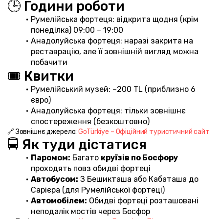
🕒 Години роботи
Румелійська фортеця: відкрита щодня (крім 
понеділка) 09:00 – 19:00
Анадолуйська фортеця: наразі закрита на 
реставрацію, але її зовнішній вигляд можна 
побачити
🎟️ Квитки
Румелійський музей: ~200 TL (приблизно 6 
євро)
Анадолуйська фортеця: тільки зовнішнє 
спостереження (безкоштовно)
🔗 Зовнішнє джерело: 
GoTürkiye – Офіційний туристичний сайт
🚍 Як туди дістатися
Паромом:
 Багато 
круїзів по Босфору
проходять повз обидві фортеці
Автобусом:
 З Бешикташа або Кабаташа до 
Сарієра (для Румелійської фортеці)
Автомобілем:
 Обидві фортеці розташовані 
неподалік мостів через Босфор