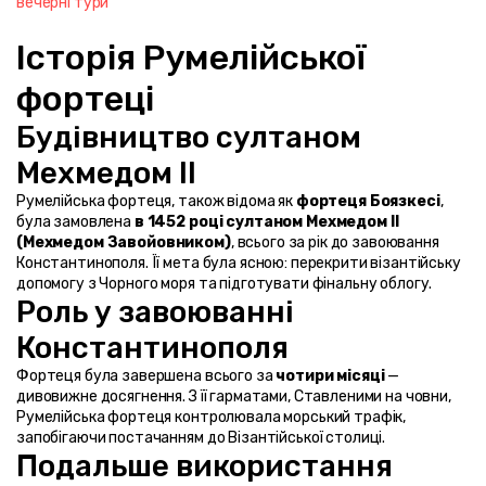
вечерні тури
Історія Румелійської 
фортеці
Будівництво султаном 
Мехмедом II
Румелійська фортеця, також відома як 
фортеця Боязкесі
, 
була замовлена 
в 1452 році султаном Мехмедом II 
(Мехмедом Завойовником)
, всього за рік до завоювання 
Константинополя. Її мета була ясною: перекрити візантійську 
допомогу з Чорного моря та підготувати фінальну облогу.
Роль у завоюванні 
Константинополя
Фортеця була завершена всього за 
чотири місяці
 — 
дивовижне досягнення. З її гарматами, Ставленими на човни, 
Румелійська фортеця контролювала морський трафік, 
запобігаючи постачанням до Візантійської столиці.
Подальше використання