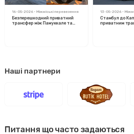
16-05-2026
Міжміські перевезення
13-05-2026
Міжм
Безперешкодний приватний
Стамбул до Кап
трансфер між Памуккале та
приватним тра
Каппадокією: комфорт між
Розслаблений 
двома іконами
стильних мандр
Наші партнери
Питання що часто задаються