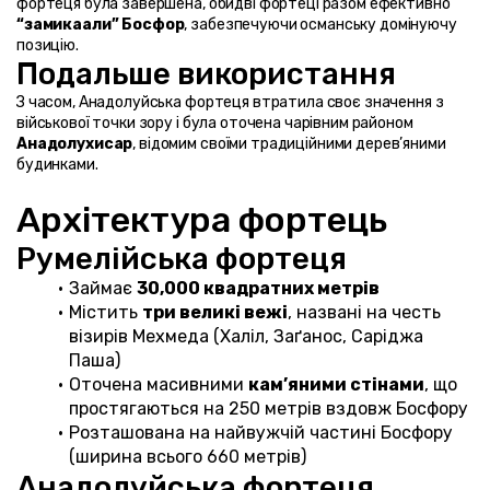
фортеця була завершена, обидві фортеці разом ефективно 
“замикаали” Босфор
, забезпечуючи османську домінуючу 
позицію.
Подальше використання
З часом, Анадолуйська фортеця втратила своє значення з 
військової точки зору і була оточена чарівним районом 
Анадолухисар
, відомим своїми традиційними дерев’яними 
будинками.
Архітектура фортець
Румелійська фортеця
Займає 
30,000 квадратних метрів
Містить 
три великі вежі
, названі на честь 
візирів Мехмеда (Халіл, Заґанос, Саріджа 
Паша)
Оточена масивними 
кам’яними стінами
, що 
простягаються на 250 метрів вздовж Босфору
Розташована на найвужчій частині Босфору 
(ширина всього 660 метрів)
Анадолуйська фортеця