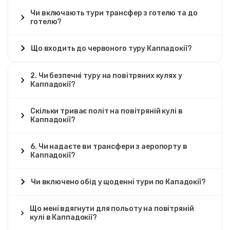
Чи включають тури трансфер з готелю та до
готелю?
Що входить до червоного туру Каппадокії?
2. Чи безпечні туру на повітряних кулях у
Каппадокії?
Скільки триває політ на повітряній кулі в
Каппадокії?
6. Чи надаєте ви трансфери з аеропорту в
Каппадокії?
Чи включено обід у щоденні тури по Кападокії?
Що мені вдягнути для польоту на повітряній
кулі в Каппадокії?