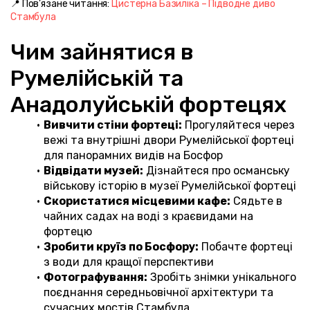
📍 Пов’язане читання: 
Цистерна Базиліка – Підводне диво 
Стамбула
Чим зайнятися в 
Румелійській та 
Анадолуйській фортецях
Вивчити стіни фортеці:
 Прогуляйтеся через 
вежі та внутрішні двори Румелійської фортеці 
для панорамних видів на Босфор
Відвідати музей:
 Дізнайтеся про османську 
військову історію в музеї Румелійської фортеці
Скористатися місцевими кафе:
 Сядьте в 
чайних садах на воді з краєвидами на 
фортецю
Зробити круїз по Босфору:
 Побачте фортеці 
з води для кращої перспективи
Фотографування:
 Зробіть знімки унікального 
поєднання середньовічної архітектури та 
сучасних мостів Стамбула