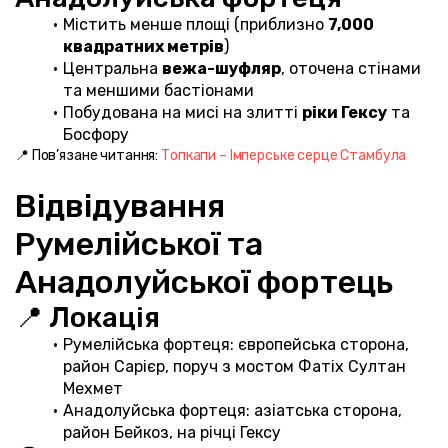
Містить менше площі (приблизно 
7,000 
квадратних метрів
)
Центральна 
вежа-шуфляр
, оточена стінами 
та меншими бастіонами
Побудована на мисі на злитті 
ріки Гексу
 та 
Босфору
📍 Пов’язане читання: 
Топкапи – Імперське серце Стамбула
Відвідування 
Румелійської та 
Анадолуйської фортець
📍 Локація
Румелійська фортеця: європейська сторона, 
район Сарієр, поруч з мостом Фатіх Султан 
Мехмет
Анадолуйська фортеця: азіатська сторона, 
район Бейкоз, на річці Гексу