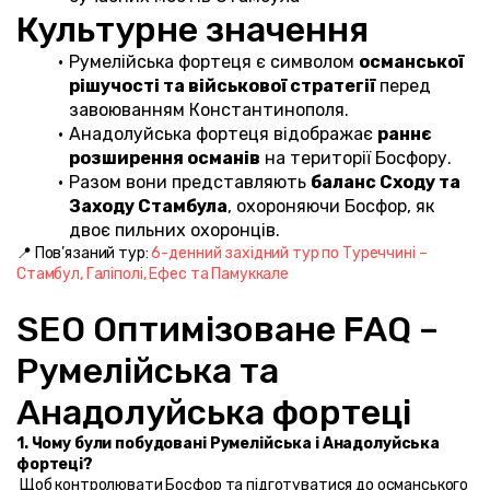
Культурне значення
Румелійська фортеця є символом 
османської 
рішучості та військової стратегії
 перед 
завоюванням Константинополя.
Анадолуйська фортеця відображає 
раннє 
розширення османів
 на території Босфору.
Разом вони представляють 
баланс Сходу та 
Заходу Стамбула
, охороняючи Босфор, як 
двоє пильних охоронців.
📍 Пов’язаний тур: 
6-денний західний тур по Туреччині – 
Стамбул, Галіполі, Ефес та Памуккале
SEO Оптимізоване FAQ – 
Румелійська та 
Анадолуйська фортеці
1. Чому були побудовані Румелійська і Анадолуйська 
фортеці?
 Щоб контролювати Босфор та підготуватися до османського 