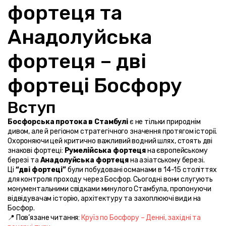
фортеця та 
Анадолуйська 
фортеця – дві 
фортеці Босфору
Вступ
Босфорська протока в Стамбулі
 є не тільки природнім 
дивом, але й регіоном стратегічного значення протягом історії. 
Охороняючи цей критично важливий водний шлях, стоять дві 
знакові фортеці: 
Румелійська фортеця
 на європейському 
березі та 
Анадолуйська фортеця
 на азіатському березі.
Ці 
“дві фортеці”
 були побудовані османами в 14-15 століттях 
для контроля проходу через Босфор. Сьогодні вони слугують 
монументальними свідками минулого Стамбула, пропонуючи 
відвідувачам історію, архітектуру та захоплюючі види на 
Босфор.
📍 Пов’язане читання: 
Круїз по Босфору – Денні, західні та 