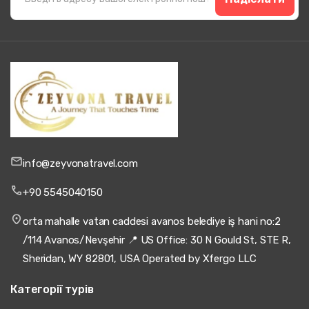
info@zeyvonatravel.com
+90 5545040150
orta mahalle vatan caddesi avanos belediye iş hani no:2
/114 Avanos/Nevşehir 📍 US Office: 30 N Gould St, STE R,
Sheridan, WY 82801, USA Operated by Xfergo LLC
Категорії турів