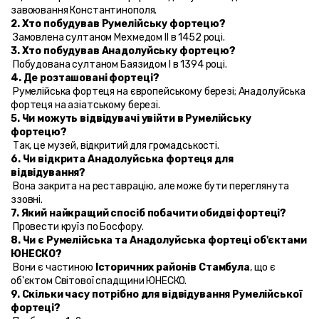
завоювання Константинополя.
2. Хто побудував Румелійську фортецю?
 Замовлена султаном Мехмедом II в 1452 році.
3. Хто побудував Анадолуйську фортецю?
 Побудована султаном Баязидом I в 1394 році.
4. Де розташовані фортеці?
 Румелійська фортеця на європейському березі; Анадолуйська 
фортеця на азіатському березі.
5. Чи можуть відвідувачі увійти в Румелійську 
фортецю?
 Так, це музей, відкритий для громадськості.
6. Чи відкрита Анадолуйська фортеця для 
відвідування?
 Вона закрита на реставрацію, але може бути переглянута 
ззовні.
7. Який найкращий спосіб побачити обидві фортеці?
 Провести круїз по Босфору.
8. Чи є Румелійська та Анадолуйська фортеці об'єктами 
ЮНЕСКО?
 Вони є частиною 
Історичних районів Стамбула
, що є 
об'єктом Світової спадщини ЮНЕСКО.
9. Скільки часу потрібно для відвідування Румелійської 
фортеці?