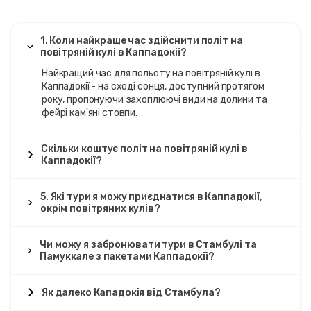
1. Коли найкраще час здійснити політ на
повітряній кулі в Каппадокії?
Найкращий час для польоту на повітряній кулі в
Каппадокії - на сході сонця, доступний протягом
року, пропонуючи захоплюючі види на долини та
фейрі кам'яні стовпи.
Скільки коштує політ на повітряній кулі в
Каппадокії?
5. Які тури я можу приєднатися в Каппадокії,
окрім повітряних кулів?
Чи можу я забронювати тури в Стамбулі та
Памуккале з пакетами Каппадокії?
Як далеко Кападокія від Стамбула?