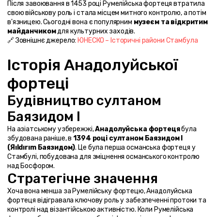
Після завоювання в 1453 році Румелійська фортеця втратила 
свою військову роль і стала місцем митного контролю, а потім 
в'язницею. Сьогодні вона є популярним 
музеєм та відкритим 
майданчиком
 для культурних заходів.
🔗 Зовнішнє джерело: 
ЮНЕСКО – Історичні райони Стамбула
Історія Анадолуйської 
фортеці
Будівництво султаном 
Баязидом I
На азіатському узбережжі, 
Анадолуйська фортеця
 була 
збудована раніше, в 
1394 році султаном Баязидом I 
(Яıldırım Баязидом)
. Це була перша османська фортеця у 
Стамбулі, побудована для зміцнення османського контролю 
над Босфором.
Стратегічне значення
Хоча вона менша за Румелійську фортецю, Анадолуйська 
фортеця відігравала ключову роль у забезпеченні протоки та 
контролі над візантійською активністю. Коли Румелійська 