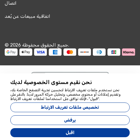
اتصال
اتفاقية مبيعات عن بُعد
© 2026 جميع الحقوق محفوظة.
نحن نقيم مستوى الخصوصية لديك
نحن نستخدم ملفات تعريف الارتباط لتحسين تجربة التصفح الخاصة بك،
وتقديم إعلانات أو محتوى مخصص، وتحليل حركة المرور لدينا. بالنقر على
نحن هنا للمساعدة
"قبول"، فإنك توافق على استخدامنا لملفات تعريف الارتباط.
18349
تخصيص ملفات تعريف الارتباط
Zeyvona Travel - 18349
يرفض
طورت بواسطة
اقبل