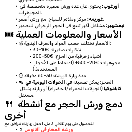
أورغوب:
 يحتوي على عدة ورش صغيرة متخصصة في 
المجوهرات.
 مركز وملائم للسياح، مع ورش أصغر.
غوريمه:
 مشاغل أكبر تنتج فن الحجر الزخرفي للتصدير.
نيفشهير:
🎟️ الأسعار والمعلومات العملية
💰 الأسعار تختلف حسب المواد والحرف اليدوية:
تذكارات صغيرة: €10–30
أشياء زخرفية من الجزع: €50–200
مجوهرات: €20–500+ (اعتماداً على الأحجار 
المستخدمة)
⏱️ مدة زيارة الورشة: 30–60 دقيقة
📲 الحجز: يمكن تضمينه في 
الجولات اليومية في 
كابادوكيا
 (الجولات الحمراء/الخضراء) أو زيارته بشكل 
مستقل.
🍴 دمج ورش الحجر مع أنشطة 
أخرى
للحصول على يوم ثقافي كامل، اجعل زيارتك تترافق مع:
ورشة الفخار في أفانوس
🏺 