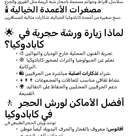
سلاسل، أقراط، وخواتم مصممة بأحجار شبه كريمة مثل الفيروز والجزع.
🕯️ مصغرات الأعمدة الخيالية
نسخ صغيرة من أعمدة كابادوكيا الخيالية، تذكارات مثالية للمسافرين.
🌟 لماذا زيارة ورشة حجرية في 
كابادوكيا؟
🎨 تجربة الفنون المحلية خارج الوديان والبوالين.
🧭 تعلم عن الجيولوجيا والتراث لصخور كابادوكيا 
البركانية.
 مباشرة من الحرفيين.
🛍️ شراء 
تذكارات أصلية
👨‍👩‍👧 نشاط ثقافي مناسب للعائلات والمجموعات.
🌍 دعم الحرفيين المحليين والحفاظ على التقاليد 
القديمة.
🚶 أفضل الأماكن لورش الحجر 
في كابادوكيا
توجد ورش الحجر الطبيعي في:
أفانوس:
 معروف بالفخار والحرف اليدوية، أيضاً موطن 
لمحلات الفن الحجري.