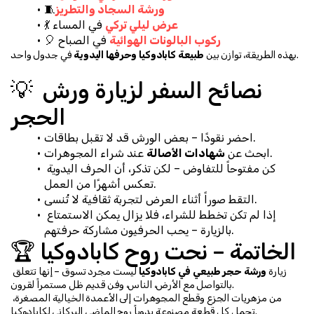
ورشة السجاد والتطريز
🧵
عرض ليلي تركي
 في المساء
💃 
ركوب البالونات الهوائية
 في الصباح
🎈 
 في جدول واحد.
بهذه الطريقة، توازن بين 
طبيعة كابادوكيا وحرفها اليدوية
💡 نصائح السفر لزيارة ورش 
الحجر
احضر نقودًا – بعض الورش قد لا تقبل بطاقات.
 عند شراء المجوهرات.
ابحث عن 
شهادات الأصالة
كن مفتوحاً للتفاوض – لكن تذكر، أن الحرف اليدوية 
تعكس أشهرًا من العمل.
التقط صوراً أثناء العرض لتجربة ثقافية لا تُنسى.
إذا لم تكن تخطط للشراء، فلا يزال يمكن الاستمتاع 
بالزيارة – يحب الحرفيون مشاركة حرفتهم.
🏆 الخاتمة – نحت روح كابادوكيا
زيارة 
ورشة حجر طبيعي في كابادوكيا
 ليست مجرد تسوق – إنها تتعلق 
بالتواصل مع الأرض، الناس، وفن قديم ظل مستمراً لقرون.
من مزهريات الجزع وقطع المجوهرات إلى الأعمدة الخيالية المصغرة، 
تحمل كل قطعة مصنوعة يدوياً روح الماضي البركاني لكابادوكيا.