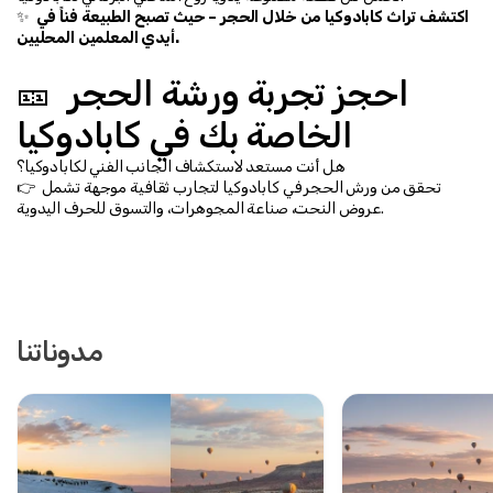
اكتشف تراث كابادوكيا من خلال الحجر – حيث تصبح الطبيعة فناً في 
✨ 
أيدي المعلمين المحليين.
🎫 احجز تجربة ورشة الحجر 
الخاصة بك في كابادوكيا
هل أنت مستعد لاستكشاف الجانب الفني لكابادوكيا؟
👉 تحقق من ورش الحجر في كابادوكيا لتجارب ثقافية موجهة تشمل 
عروض النحت، صناعة المجوهرات، والتسوق للحرف اليدوية.
مدوناتنا