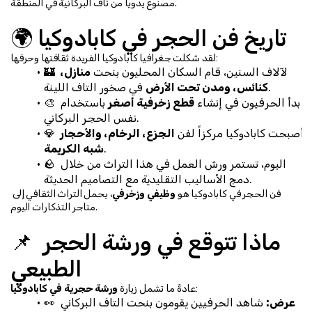
مصنوع يدوياً من تاف البركانية في المنطقة.
🌍 تاريخ فن الحجر في كابادوكيا
لقد شكلت جغرافيا كابادوكيا الفريدة ثقافتها وحرفها:
🏰 لآلاف السنين، قام السكان المحليون بنحت 
منازل، 
 في صخور التاف اللينة.
كنائس، ومدن تحت الأرض
🎨 بدأ الحرفيون في إنشاء 
قطع زخرفية أصغر
 باستخدام 
نفس الحجر البركاني.
💎 أصبحت كابادوكيا مركزاً لفن 
الجزع، الرخام، والأحجار 
.
شبه الكريمة
🪨 اليوم، تستمر ورش العمل في هذا التراث من خلال 
دمج الأساليب التقليدية مع التصاميم الحديثة.
فن الحجر في كابادوكيا هو 
وظيفي وزخرفي
، يحمل التراث الثقافي إلى 
متاجر التذكارات اليوم.
📌 ماذا تتوقع في ورشة الحجر 
الطبيعي
:
عادةً ما تشمل زيارة 
ورشة حجرية في كابادوكيا
عرض:
 شاهد الحرفيين يقومون بنحت التاف البركاني 
👀 