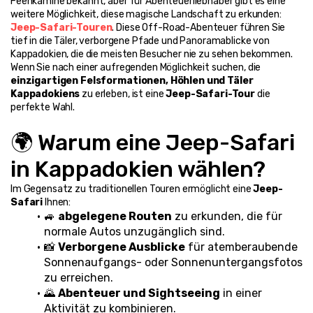
Feenkamine bekannt, aber für Abenteuerliebhaber gibt es eine 
weitere Möglichkeit, diese magische Landschaft zu erkunden: 
Jeep-Safari-Touren
. Diese Off-Road-Abenteuer führen Sie 
tief in die Täler, verborgene Pfade und Panoramablicke von 
Kappadokien, die die meisten Besucher nie zu sehen bekommen.
Wenn Sie nach einer aufregenden Möglichkeit suchen, die 
einzigartigen Felsformationen, Höhlen und Täler 
Kappadokiens
 zu erleben, ist eine 
Jeep-Safari-Tour
 die 
perfekte Wahl.
🌍 Warum eine Jeep-Safari 
in Kappadokien wählen?
Im Gegensatz zu traditionellen Touren ermöglicht eine 
Jeep-
Safari
 Ihnen:
🚙 
abgelegene Routen
 zu erkunden, die für 
normale Autos unzugänglich sind.
📸 
Verborgene Ausblicke
 für atemberaubende 
Sonnenaufgangs- oder Sonnenuntergangsfotos 
zu erreichen.
🌄 
Abenteuer und Sightseeing
 in einer 
Aktivität zu kombinieren.