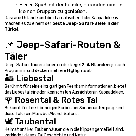
👨‍👩‍👧 Spaß mit der Familie, Freunden oder in 
kleinen Gruppen zu genießen.
Das raue Gelände und die dramatischen Täler Kappadokiens 
machen es zu einem der 
beste Jeep-Safari-Ziele in der 
Türkei
.
📌 Jeep-Safari-Routen & 
Täler
Jeep-Safari-Touren dauern in der Regel 
2–4 Stunden
, je nach 
Programm, und decken mehrere Highlights ab:
🏜️ Liebestal
Berühmt für seine einzigartigen Feenkaminformationen, bietet 
das Liebestal eine der ikonischsten Aussichten in Kappadokien.
🌹 Rosental & Rotes Tal
Bekannt für ihre lebendigen Farben bei Sonnenuntergang, sind 
diese Täler ein Muss bei Abend-Safaris.
🕊️ Taubental
Heimat antiker Taubenhäuser, die in die Klippen gemeißelt sind, 
verbindet dieses Tal Geschichte und Natur.