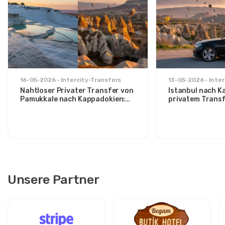
16-05-2026
Intercity-Transfers
13-05-2026
Inter
Nahtloser Privater Transfer von
Istanbul nach K
Pamukkale nach Kappadokien:
privatem Trans
Komfort zwischen zwei Ikonen
Route für stilvo
Unsere Partner