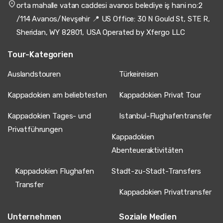
orta mahalle vatan caddesi avanos belediye iş hani no:2
/114 Avanos/Nevşehir 📍 US Office: 30 N Gould St, STE R,
Sheridan, WY 82801, USA Operated by Xfergo LLC
Tour-Kategorien
Auslandstouren
Türkeireisen
Kappadokien am beliebtesten
Kappadokien Privat Tour
Kappadokien Tages- und
Istanbul-Flughafentransfer
Privatführungen
Kappadokien
Abenteueraktivitäten
Kappadokien Flughafen
Stadt-zu-Stadt-Transfers
Transfer
Kappadokien Privattransfer
Unternehmen
Soziale Medien