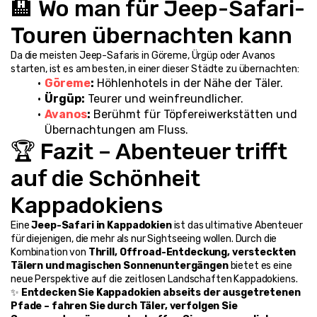
🏨 Wo man für Jeep-Safari-
Touren übernachten kann
Da die meisten Jeep-Safaris in Göreme, Ürgüp oder Avanos 
starten, ist es am besten, in einer dieser Städte zu übernachten:
Göreme
:
 Höhlenhotels in der Nähe der Täler.
Ürgüp:
 Teurer und weinfreundlicher.
Avanos
:
 Berühmt für Töpfereiwerkstätten und 
Übernachtungen am Fluss.
🏆 Fazit – Abenteuer trifft 
auf die Schönheit 
Kappadokiens
Eine 
Jeep-Safari in Kappadokien
 ist das ultimative Abenteuer 
für diejenigen, die mehr als nur Sightseeing wollen. Durch die 
Kombination von 
Thrill, Offroad-Entdeckung, versteckten 
Tälern und magischen Sonnenuntergängen
 bietet es eine 
neue Perspektive auf die zeitlosen Landschaften Kappadokiens.
✨ 
Entdecken Sie Kappadokien abseits der ausgetretenen 
Pfade – fahren Sie durch Täler, verfolgen Sie 