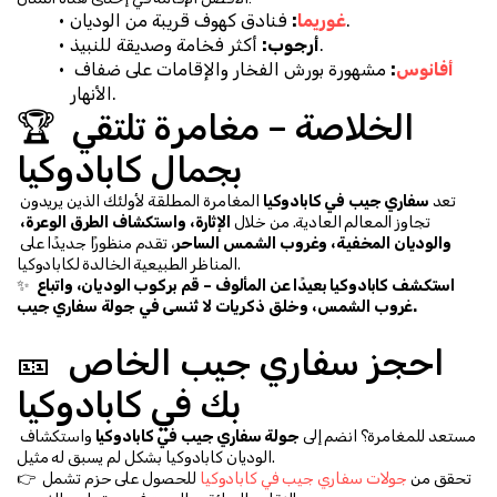
 فنادق كهوف قريبة من الوديان.
غوريما
:
 أكثر فخامة وصديقة للنبيذ.
أرجوب:
أفانوس
:
 مشهورة بورش الفخار والإقامات على ضفاف 
الأنهار.
🏆 الخلاصة – مغامرة تلتقي 
بجمال كابادوكيا
تعد 
سفاري جيب في كابادوكيا
 المغامرة المطلقة لأولئك الذين يريدون 
تجاوز المعالم العادية. من خلال 
الإثارة، واستكشاف الطرق الوعرة، 
والوديان المخفية، وغروب الشمس الساحر
، تقدم منظورًا جديدًا على 
المناظر الطبيعية الخالدة لكابادوكيا.
استكشف كابادوكيا بعيدًا عن المألوف – قم بركوب الوديان، واتباع 
✨ 
غروب الشمس، وخلق ذكريات لا تُنسى في جولة سفاري جيب.
🎫 احجز سفاري جيب الخاص 
بك في كابادوكيا
مستعد للمغامرة؟ انضم إلى 
جولة سفاري جيب في كابادوكيا
 واستكشاف 
الوديان كابادوكيا بشكل لم يسبق له مثيل.
👉 تحقق من 
جولات سفاري جيب في كابادوكيا
 للحصول على حزم تشمل 