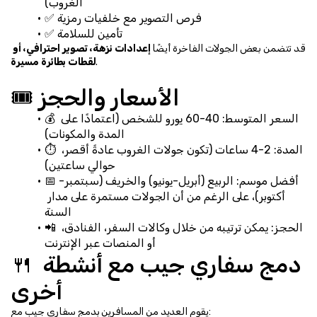
الغروب)
✅ فرص التصوير مع خلفيات رمزية
✅ تأمين للسلامة
قد تتضمن بعض الجولات الفاخرة أيضًا 
إعدادات نزهة، تصوير احترافي، أو 
.
لقطات بطائرة مسيرة
🎟️ الأسعار والحجز
💰 السعر المتوسط: 40-60 يورو للشخص (اعتمادًا على 
المدة والمكونات)
⏱️ المدة: 2-4 ساعات (تكون جولات الغروب عادةً أقصر، 
حوالي ساعتين)
📅 أفضل موسم: الربيع (أبريل-يونيو) والخريف (سبتمبر-
أكتوبر)، على الرغم من أن الجولات مستمرة على مدار 
السنة
📲 الحجز: يمكن ترتيبه من خلال وكالات السفر، الفنادق، 
أو المنصات عبر الإنترنت
🍴 دمج سفاري جيب مع أنشطة 
أخرى
يقوم العديد من المسافرين بدمج سفاري جيب مع: