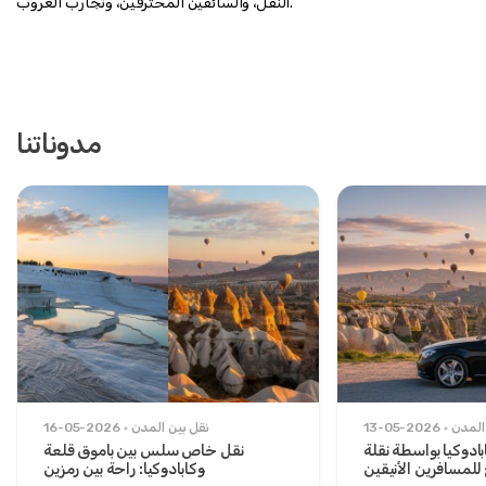
النقل، والسائقين المحترفين، وتجارب الغروب.
مدوناتنا
المدن
13-05-2026
نقل بين المدن
16-05-2026
ادوكيا بواسطة نقلة
نقل خاص سلس بين باموق قلعة
لمسافرين الأنيقين
وكابادوكيا: راحة بين رمزين