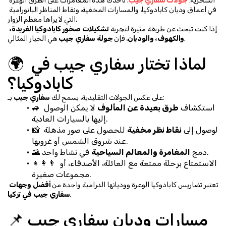
السحرية: 
جولات سفاري جيب
. تأخذك هذه المغامرات على الطرق الوعرة 
في أعماق وديان كابادوكيا، والمسارات المخفية، ونقاط المناظر البانورامية 
التي لا يراها معظم الزوار.
إذا كنت تبحث عن طريقة مثيرة لتجربة 
تشكيلات صخور كابادوكيا الفريدة، 
 هي الخيار المثالي.
والكهوف، والوديان
، فإن 
جولة سفاري جيب
🌍 لماذا تختار سفاري جيب في 
كابادوكيا؟
 بـ:
على عكس الجولات التقليدية، يسمح لك 
سفاري جيب
🚙 استكشاف 
طرق بعيدة عن المألوف
 لا يمكن الوصول 
إليها بالسيارات العادية.
📸 الوصول إلى 
نقاط نظر مخفية
 للحصول على صور مذهلة 
عند شروق الشمس أو غروبها.
 في نشاط واحد.
🌄 دمج 
المغامرة والمعالم السياحية
👨‍👩‍👧 الاستمتاع برحلة ممتعة مع العائلة، الأصدقاء، أو 
مجموعات صغيرة.
تعتبر تضاريس كابادوكيا الوعرة ووديانها الدرامية واحدة من 
أفضل وجهات 
.
سفاري جيب في تركيا
📌 مسارات وديان سفاري جيب