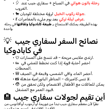
رحلة بالون هوائي
 في الصباح + سفاري جيب عند 
🎈 
الغروب.
 لرؤية مختلفة للوديان.
جولة ركوب الخيل
🐎 
 بعد يوم مليء بالمغامرات.
عرض ليلة تركي
💃 
بهذه الطريقة، يمكنك الاستمتاع بـ 
طبيعة كابادوكيا وثقافتها
 في رحلة 
واحدة.
💡 نصائح السفر لسفاري جيب 
في كابادوكيا
👕 ارتدي ملابس مريحة – قد تتسخ على المسارات.
👟 احضر أحذية قوية إذا كنت تخطط للمشي في 
المحطات.
🎒 أحضر الماء، واقي الشمس، وقبعة في الصيف.
📸 لا تنس كاميرتك – المناظر البانورامية مذهلة.
🧒 يمكن للعائلات مع الأطفال الانضمام، ولكن تحقق من 
قيود العمر مع المشغل.
🏨 أين تقيم لجولات سفاري جيب
نظرًا لأن معظم سفاري جيب تبدأ من غوريما، أو أرجوب، أو أفانوس، من 
الأفضل الإقامة في إحدى هذه المدن: