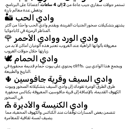
تستمر جولات سفاري جيب عادةً من 
2 إلى 4 ساعات
، اعتمادًا على البرنامج، 
وتغطي عدة معالم بارزة:
🏜️ وادي الحب
يشتهر بتشكيلات صخور الجنيات الفريدة، ويقدم وادي الحب واحدًا من أكثر 
المناظر الرمزية في كابادوكيا.
🌹 وادي الورد ووادي الأحمر
معروفة بألوانها الزاهية عند الغروب، تعتبر هذه الوديان أماكن لا بد من 
زيارتها خلال جولات الغروب.
🕊️ وادي الحمام
يحتوي على بيوت حمام قديمة محفورة في cliffs، ويجمع هذا الوادي بين 
التاريخ والطبيعة.
🌵 وادي السيف وقرية جافوسين
طرق الطرق الوعرة تقودك إلى وادي السيف بتشكيلاته الصخور وبيوت 
الكهوف القديمة، بالإضافة إلى قرية جافوسين، المعروفة بكنائس محفورة 
في الصخور.
⛪ وادي الكنيسة والأديرة
تتضمن بعض المسارات توقفات عند الكنائس والكهوف المخفية، مما 
يضيف لمسة ثقافية للمغامرة.