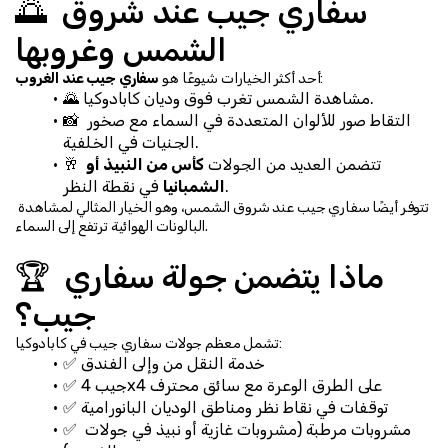
🌅 سفاري جيب عند شروق 
الشمس وغروبها
:
أحد أكثر الخيارات شيوعًا هو 
سفاري جيب عند الغروب
🌄 مشاهدة الشمس تغرب فوق وديان كابادوكيا.
📸 التقاط صور للألوان المتعددة في السماء مع صخور 
الجنيات في الخلفية.
🥂 تتضمن العديد من الجولات 
كأس من النبيذ أو 
 في نقطة النظر.
الشمبانيا
تتوفر أيضًا سفاري جيب عند شروق الشمس، وهو الخيار المثالي لمشاهدة 
البالونات الهوائية ترتفع إلى السماء.
🏆 ماذا يتضمن جولة سفاري 
جيب؟
تشمل معظم جولات سفاري جيب في كابادوكيا:
✅ خدمة النقل من وإلى الفندق
✅ جيب 4x4 على الطرق الوعرة مع سائق محترف
✅ توقفات في نقاط نظر ومناطق الوديان البانورامية
✅ مشروبات مرطبة (مشروبات غازية أو نبيذ في جولات 