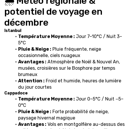
🌦️ Météo régionale & 
potentiel de voyage en 
décembre
Istanbul
Température Moyenne :
 Jour 7–10°C / Nuit 3–
5°C
Pluie & Neige :
 Pluie fréquente, neige 
occasionnelle, ciels nuageux
Avantages :
 Atmosphère de Noël & Nouvel An, 
musées, croisières sur le Bosphore par temps 
brumeux
Attention :
 Froid et humide, heures de lumière 
du jour courtes
Cappadoce
Température Moyenne :
 Jour 0–5°C / Nuit −5–
0°C
Pluie & Neige :
 Forte probabilité de neige, 
paysage hivernal magique
Avantages :
 Vols en montgolfière au-dessus des 