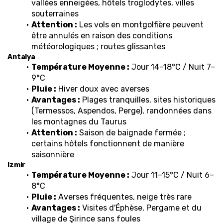
vallées enneigées, hôtels troglodytes, villes 
souterraines
Attention :
 Les vols en montgolfière peuvent 
être annulés en raison des conditions 
météorologiques ; routes glissantes
Antalya
Température Moyenne :
 Jour 14–18°C / Nuit 7–
9°C
Pluie :
 Hiver doux avec averses
Avantages :
 Plages tranquilles, sites historiques 
(Termessos, Aspendos, Perge), randonnées dans 
les montagnes du Taurus
Attention :
 Saison de baignade fermée ; 
certains hôtels fonctionnent de manière 
saisonnière
Izmir
Température Moyenne :
 Jour 11–15°C / Nuit 6–
8°C
Pluie :
 Averses fréquentes, neige très rare
Avantages :
 Visites d'Éphèse, Pergame et du 
village de Şirince sans foules