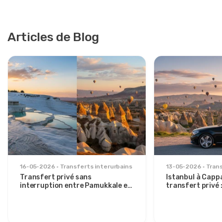
Articles de Blog
16-05-2026
Transferts interurbains
13-05-2026
Trans
Transfert privé sans
Istanbul à Capp
interruption entre Pamukkale et
transfert privé :
la Cappadoce : confort entre
détendu pour v
deux icônes
élégants