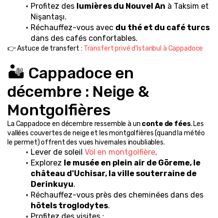
Profitez des 
lumières du Nouvel An
 à Taksim et 
Nişantaşı.
Réchauffez-vous avec 
du thé et du café turcs
dans des cafés confortables.
👉 Astuce de transfert : 
Transfert privé d'Istanbul à Cappadoce
🏜️ Cappadoce en 
décembre : Neige & 
Montgolfières
La Cappadoce en décembre ressemble à un 
conte de fées
. Les 
vallées couvertes de neige et les montgolfières (quand la météo 
le permet) offrent des vues hivernales inoubliables.
Lever de soleil 
Vol en montgolfière
.
Explorez 
le musée en plein air de Göreme, le 
château d'Uchisar, la ville souterraine de 
Derinkuyu
.
Réchauffez-vous près des cheminées dans des 
hôtels troglodytes
.
Profitez des visites :