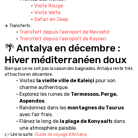
Visite Rouge
Visite Verte
Safari en Jeep
✈️ Transferts :
Transfert depuis l'aéroport de Nevsehir
Transfert depuis l'aéroport de Kayseri
🌴 Antalya en décembre : 
Hiver méditerranéen doux
Bien que ce ne soit pas la saison des baignades, Antalya reste très 
attractive en décembre.
Visitez 
la vieille ville de Kaleiçi
 pour son 
charme authentique.
Explorez les ruines de 
Termessos, Perge, 
Aspendos
.
Randonnez dans les 
montagnes du Taurus
avec l'air frais.
Flânez le long de 
la plage de Konyaaltı
 dans 
une atmosphère paisible.
👉 Lire la suite : 
Guide de voyage d'Antalya