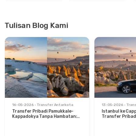
Tulisan Blog Kami
16-05-2026
Transfer Antarkota
13-05-2026
Tran
Transfer Pribadi Pamukkale–
Istanbul ke Cap
Kappadokya Tanpa Hambatan:
Transfer Pribad
Kenyamanan Antara Dua Ikon
untuk Traveler 