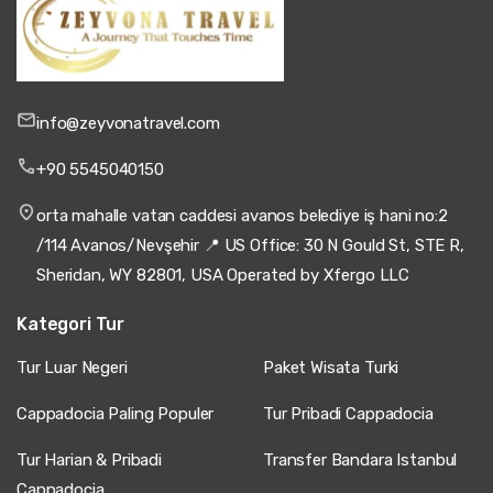
info@zeyvonatravel.com
+90 5545040150
orta mahalle vatan caddesi avanos belediye iş hani no:2
/114 Avanos/Nevşehir 📍 US Office: 30 N Gould St, STE R,
Sheridan, WY 82801, USA Operated by Xfergo LLC
Kategori Tur
Tur Luar Negeri
Paket Wisata Turki
Cappadocia Paling Populer
Tur Pribadi Cappadocia
Tur Harian & Pribadi
Transfer Bandara Istanbul
Cappadocia