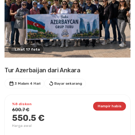
Lihat 17 foto
Tur Azerbaijan dari Ankara
3 Malam 4 Hari
Bayar sekarang
%8 diskon
Hampir habis
600.7 €
550.5 €
Harga awal