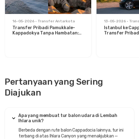
16-05-2026
Transfer Antarkota
13-05-2026
Tran
Transfer Pribadi Pamukkale–
Istanbul ke Cap
Kappadokya Tanpa Hambatan:
Transfer Pribad
Kenyamanan Antara Dua Ikon
untuk Traveler 
Pertanyaan yang Sering
Diajukan
Apa yang membuat tur balon udara di Lembah
Ihlara unik?
Berbeda dengan rute balon Cappadocia lainnya, tur ini
terbang di atas Ihlara Canyon yang menakjubkan —