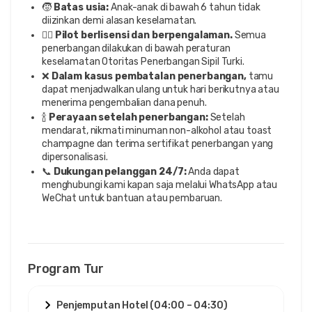
🧒
Batas usia:
Anak-anak di bawah 6 tahun tidak
diizinkan demi alasan keselamatan.
🧑‍✈️
Pilot berlisensi dan berpengalaman.
Semua
penerbangan dilakukan di bawah peraturan
keselamatan Otoritas Penerbangan Sipil Turki.
❌
Dalam kasus pembatalan penerbangan,
tamu
dapat menjadwalkan ulang untuk hari berikutnya atau
menerima pengembalian dana penuh.
🍾
Perayaan setelah penerbangan:
Setelah
mendarat, nikmati minuman non-alkohol atau toast
champagne dan terima sertifikat penerbangan yang
dipersonalisasi.
📞
Dukungan pelanggan 24/7:
Anda dapat
menghubungi kami kapan saja melalui WhatsApp atau
WeChat untuk bantuan atau pembaruan.
Program Tur
Penjemputan Hotel (04:00 – 04:30)