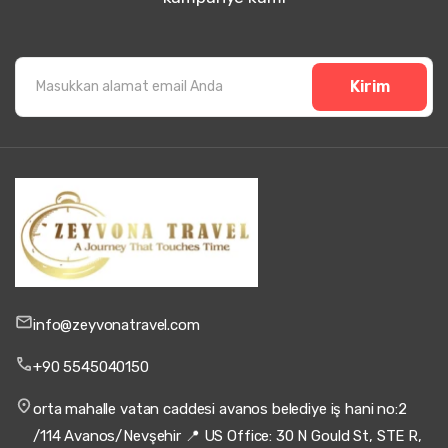
Kirim
info@zeyvonatravel.com
+90 5545040150
orta mahalle vatan caddesi avanos belediye iş hani no:2
/114 Avanos/Nevşehir 📍 US Office: 30 N Gould St, STE R,