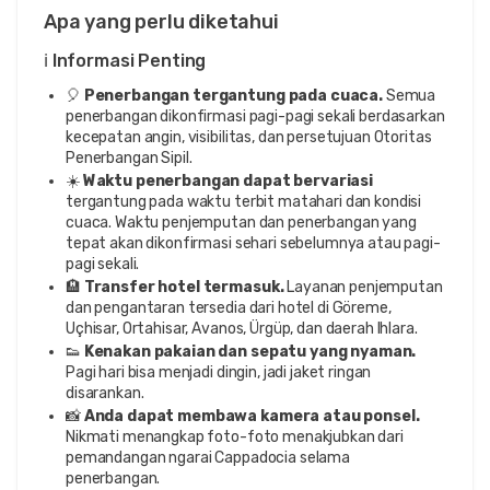
Apa yang perlu diketahui
ℹ️ Informasi Penting
🎈
Penerbangan tergantung pada cuaca.
Semua
penerbangan dikonfirmasi pagi-pagi sekali berdasarkan
kecepatan angin, visibilitas, dan persetujuan Otoritas
Penerbangan Sipil.
☀️
Waktu penerbangan dapat bervariasi
tergantung pada waktu terbit matahari dan kondisi
cuaca. Waktu penjemputan dan penerbangan yang
tepat akan dikonfirmasi sehari sebelumnya atau pagi-
pagi sekali.
🏨
Transfer hotel termasuk.
Layanan penjemputan
dan pengantaran tersedia dari hotel di Göreme,
Uçhisar, Ortahisar, Avanos, Ürgüp, dan daerah Ihlara.
👟
Kenakan pakaian dan sepatu yang nyaman.
Pagi hari bisa menjadi dingin, jadi jaket ringan
disarankan.
📸
Anda dapat membawa kamera atau ponsel.
Nikmati menangkap foto-foto menakjubkan dari
pemandangan ngarai Cappadocia selama
penerbangan.