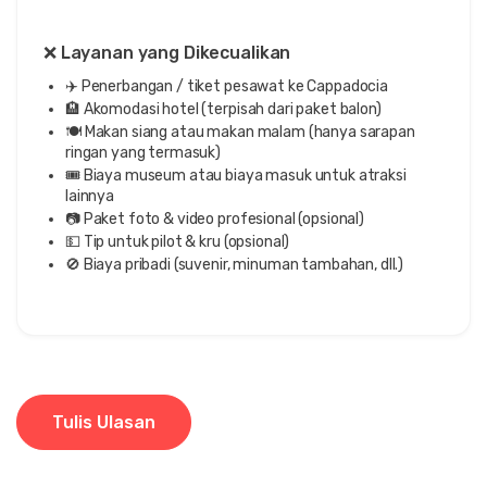
❌ Layanan yang Dikecualikan
✈️ Penerbangan / tiket pesawat ke Cappadocia
🏨 Akomodasi hotel (terpisah dari paket balon)
🍽️ Makan siang atau makan malam (hanya sarapan
ringan yang termasuk)
🎟️ Biaya museum atau biaya masuk untuk atraksi
lainnya
📷 Paket foto & video profesional (opsional)
💵 Tip untuk pilot & kru (opsional)
🚫 Biaya pribadi (suvenir, minuman tambahan, dll.)
Tulis Ulasan