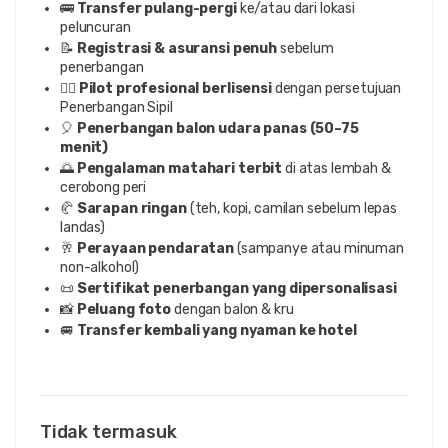
🚌
Transfer pulang-pergi
ke/atau dari lokasi
peluncuran
📝
Registrasi & asuransi penuh
sebelum
penerbangan
🧑‍✈️
Pilot profesional berlisensi
dengan persetujuan
Penerbangan Sipil
🎈
Penerbangan balon udara panas (50–75
menit)
🌅
Pengalaman matahari terbit
di atas lembah &
cerobong peri
🥐
Sarapan ringan
(teh, kopi, camilan sebelum lepas
landas)
🥂
Perayaan pendaratan
(sampanye atau minuman
non-alkohol)
📜
Sertifikat penerbangan yang dipersonalisasi
📸
Peluang foto
dengan balon & kru
🚐
Transfer kembali yang nyaman ke hotel
Tidak termasuk