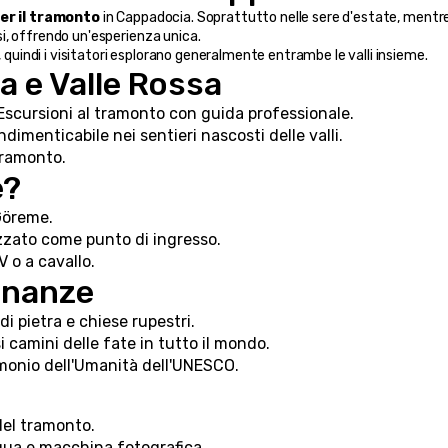
per il tramonto
 in Cappadocia. Soprattutto nelle sere d'estate, mentre i
ssi, offrendo un'esperienza unica.
, quindi i visitatori esplorano generalmente entrambe le valli insieme.
sa e Valle Rossa
 Escursioni al tramonto con guida professionale.
ndimenticabile nei sentieri nascosti delle valli.
tramonto.
e?
 Göreme.
lizzato come punto di ingresso.
V o a cavallo.
cinanze
di pietra e chiese rupestri.
i camini delle fate in tutto il mondo.
imonio dell'Umanità dell'UNESCO.
del tramonto.
qua e macchina fotografica.