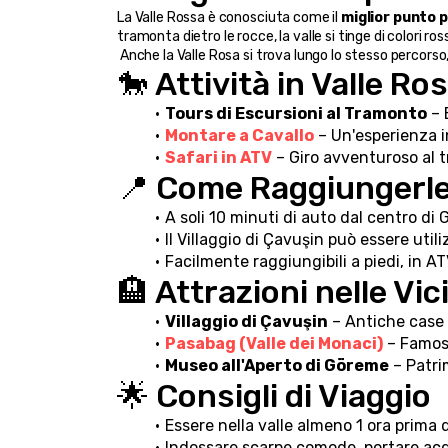
La Valle Rossa è conosciuta come il 
miglior punto 
tramonta dietro le rocce, la valle si tinge di colori ro
 Anche la Valle Rosa si trova lungo lo stesso percorso
🐎 Attività in Valle Ro
Tours di Escursioni al Tramonto
 –
Montare a Cavallo
 – Un'esperienza i
Safari in ATV
 – Giro avventuroso al 
📍 Come Raggiungerl
A soli 10 minuti di auto dal centro di
Il Villaggio di Çavuşin può essere uti
Facilmente raggiungibili a piedi, in AT
🏨 Attrazioni nelle Vi
Villaggio di Çavuşin
 – Antiche case 
Pasabag (Valle dei Monaci)
 – Famos
Museo all'Aperto di Göreme
 – Patr
🌟 Consigli di Viaggio
Essere nella valle almeno 1 ora prima 
Indossare scarpe comode, portare ac