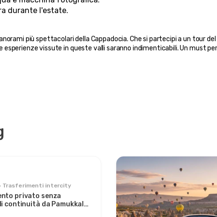
ra durante l'estate.
anorami più spettacolari della Cappadocia. Che si partecipi a un tour del 
le esperienze vissute in queste valli saranno indimenticabili. Un must per 
g
Trasferimenti intercity
nto privato senza
di continuità da Pamukkale
ia: Comfort tra due icone