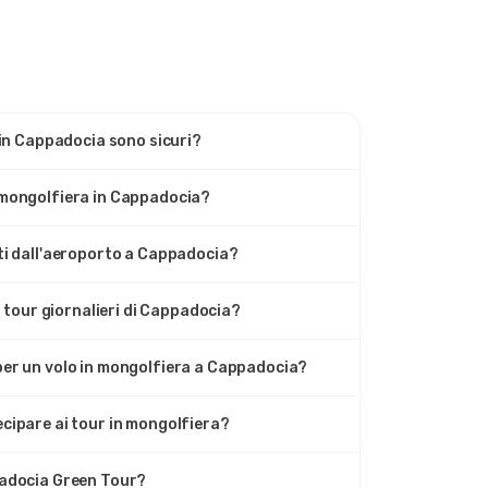
a in Cappadocia sono sicuri?
 mongolfiera in Cappadocia?
ti dall'aeroporto a Cappadocia?
ei tour giornalieri di Cappadocia?
per un volo in mongolfiera a Cappadocia?
cipare ai tour in mongolfiera?
padocia Green Tour?