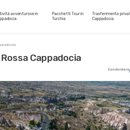
tività avventurose in
Pacchetti Tour in
Trasferimento priva
ppadocia
Turchia
Cappadocia
appadocia
le Rossa Cappadocia
Condividere