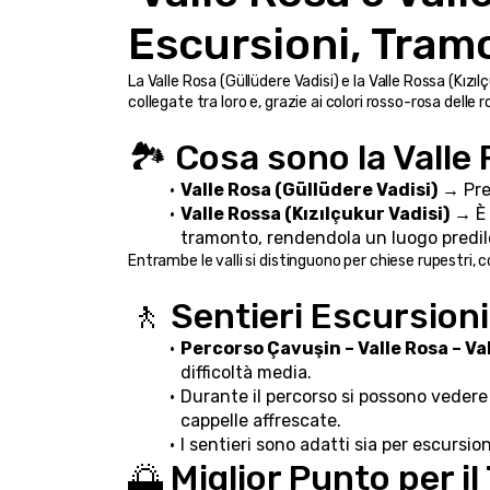
Escursioni, Tramo
La Valle Rosa (Güllüdere Vadisi) e la Valle Rossa (Kızıl
collegate tra loro e, grazie ai colori rosso-rosa delle
🏞️ Cosa sono la Valle
Valle Rosa (Güllüdere Vadisi)
 → Pre
Valle Rossa (Kızılçukur Vadisi)
 → È 
tramonto, rendendola un luogo predile
Entrambe le valli si distinguono per chiese rupestri, 
🚶 Sentieri Escursioni
Percorso Çavuşin – Valle Rosa – Va
difficoltà media.
Durante il percorso si possono vedere 
cappelle affrescate.
I sentieri sono adatti sia per escursio
🌅 Miglior Punto per 