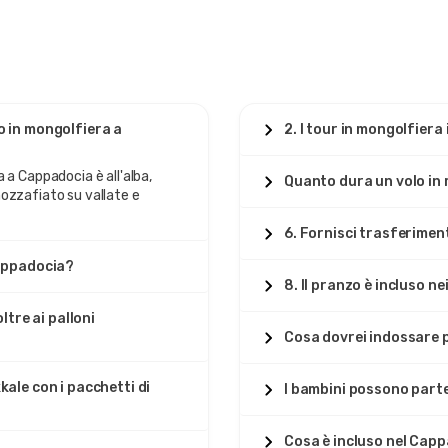
o in mongolfiera a
2. I tour in mongolfier
 a Cappadocia è all'alba,
Quanto dura un volo in
ozzafiato su vallate e
6. Fornisci trasferimen
Cappadocia?
8. Il pranzo è incluso n
ltre ai palloni
Cosa dovrei indossare 
ale con i pacchetti di
I bambini possono parte
Cosa è incluso nel Cap