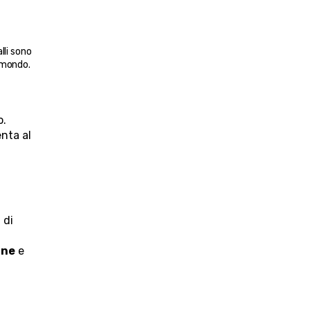
li sono 
l mondo.
o.
nta al 
di 
nne
 e 
.