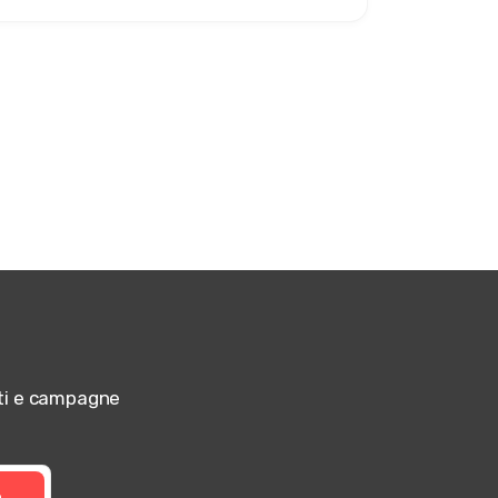
r
otti e campagne
a