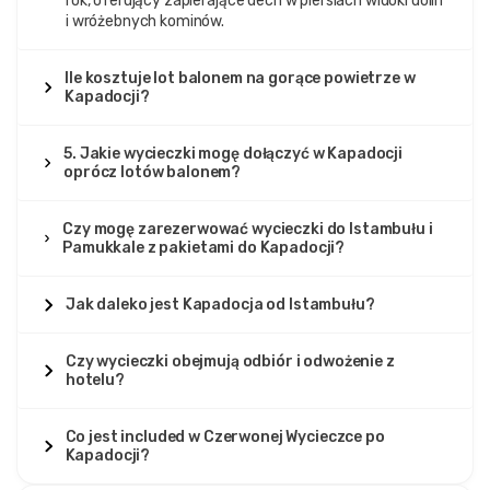
rok, oferujący zapierające dech w piersiach widoki dolin
i wróżebnych kominów.
Ile kosztuje lot balonem na gorące powietrze w
Kapadocji?
5. Jakie wycieczki mogę dołączyć w Kapadocji
oprócz lotów balonem?
Czy mogę zarezerwować wycieczki do Istambułu i
Pamukkale z pakietami do Kapadocji?
Jak daleko jest Kapadocja od Istambułu?
Czy wycieczki obejmują odbiór i odwożenie z
hotelu?
Co jest included w Czerwonej Wycieczce po
Kapadocji?