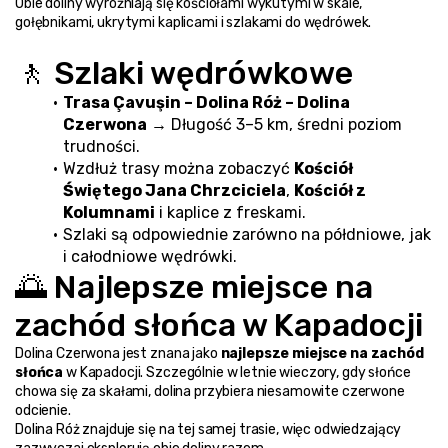
Obie doliny wyróżniają się kościołami wykutymi w skale, 
gołębnikami, ukrytymi kaplicami i szlakami do wędrówek.
🚶 Szlaki wędrówkowe
Trasa Çavuşin – Dolina Róż – Dolina 
Czerwona
 → Długość 3–5 km, średni poziom 
trudności.
Wzdłuż trasy można zobaczyć 
Kościół 
Świętego Jana Chrzciciela
, 
Kościół z 
Kolumnami
 i kaplice z freskami.
Szlaki są odpowiednie zarówno na półdniowe, jak 
i całodniowe wędrówki.
🌅 Najlepsze miejsce na 
zachód słońca w Kapadocji
Dolina Czerwona jest znana jako 
najlepsze miejsce na zachód 
słońca
 w Kapadocji. Szczególnie w letnie wieczory, gdy słońce 
chowa się za skałami, dolina przybiera niesamowite czerwone 
odcienie.
Dolina Róż znajduje się na tej samej trasie, więc odwiedzający 