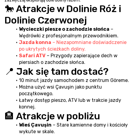
zazwyczaj eksplorują obie doliny razem.
🐎 Atrakcje w Dolinie Róż i 
Dolinie Czerwonej
Wycieczki piesze o zachodzie słońca
 – 
Wędrówki z profesjonalnym przewodnikiem.
Jazda konna
 – Niezapomniane doświadczenie 
po ukrytych ścieżkach doliny.
Safari ATV
 – Przygody zapierające dech w 
piersiach o zachodzie słońca.
📍 Jak się tam dostać?
10 minut jazdy samochodem z centrum Göreme.
Można użyć wsi Çavuşin jako punktu 
początkowego.
Łatwy dostęp pieszo, ATV lub w trakcie jazdy 
konnej.
🏨 Atrakcje w pobliżu
Wieś Çavuşin
 – Stare kamienne domy i kościoły 
wykute w skale.