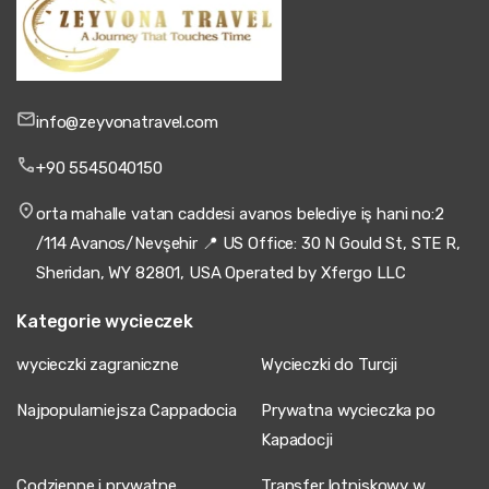
info@zeyvonatravel.com
+90 5545040150
orta mahalle vatan caddesi avanos belediye iş hani no:2
/114 Avanos/Nevşehir 📍 US Office: 30 N Gould St, STE R,
Sheridan, WY 82801, USA Operated by Xfergo LLC
Kategorie wycieczek
wycieczki zagraniczne
Wycieczki do Turcji
Najpopularniejsza Cappadocia
Prywatna wycieczka po
Kapadocji
Codzienne i prywatne
Transfer lotniskowy w