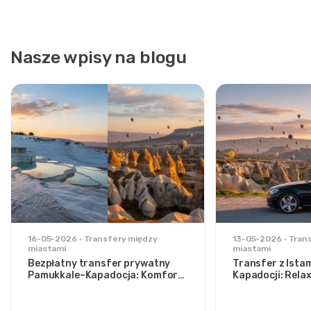
Nasze wpisy na blogu
16-05-2026
Transfery między
13-05-2026
Tran
miastami
miastami
Bezpłatny transfer prywatny
Transfer z Ista
Pamukkale–Kapadocja: Komfort
Kapadocji: Rela
pomiędzy dwoma ikonami
stylowych podr