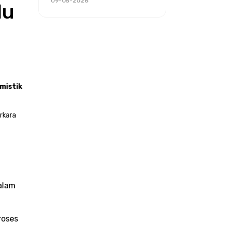
09-05-2026
u 
mistik 
kara 
alam 
oses 