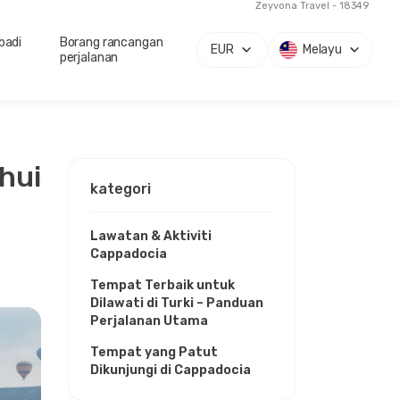
Zeyvona Travel - 18349
badi
Borang rancangan
EUR
Melayu
perjalanan
ahui
kategori
Lawatan & Aktiviti
Cappadocia
Tempat Terbaik untuk
Dilawati di Turki – Panduan
Perjalanan Utama
Tempat yang Patut
Dikunjungi di Cappadocia