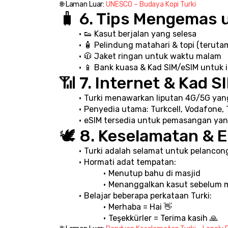
🌐 Laman Luar: 
UNESCO – Budaya Kopi Turki
🧳 6. Tips Mengemas
👟 Kasut berjalan yang selesa
🧴 Pelindung matahari & topi (terut
🧥 Jaket ringan untuk waktu malam
📱 Bank kuasa & Kad SIM/eSIM untuk 
📶 7. Internet & Kad S
Turki menawarkan liputan 4G/5G yang
Penyedia utama: Turkcell, Vodafone, 
eSIM tersedia untuk pemasangan ya
🕊️ 8. Keselamatan & E
Turki adalah selamat untuk pelancong
Hormati adat tempatan:
Menutup bahu di masjid
Menanggalkan kasut sebelum 
Belajar beberapa perkataan Turki:
Merhaba = Hai 👋
Teşekkürler = Terima kasih 🙏