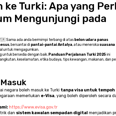
 ke Turki: Apa yang Perl
um Mengunjungi pada 
🇷 Sama ada anda bermimpi terbang di atas 
belon udara panas 
hesus
, bersantai di 
pantai-pantai Antalya
, atau meneroka 
suasana 
agal untuk mengagumkan.
untuk bersedia dengan baik. 
Panduan Perjalanan Turki 2025
 ini 
angkutan, keselamatan, etika budaya, tips kewangan, makanan, dan per
& Masuk
ai negara boleh masuk ke Turki 
tanpa visa untuk tempoh 
egaraan memerlukan 
e-Visa
, yang boleh diperoleh secara d
smi:
https://www.evisa.gov.tr
rik dan 
sistem kawalan sempadan digital
 menjadikan pr