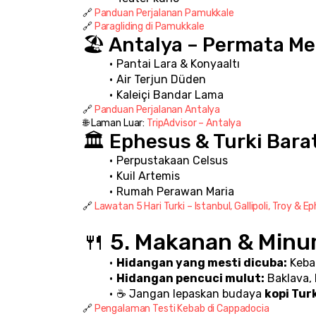
🔗 
Panduan Perjalanan Pamukkale
🔗 
Paragliding di Pamukkale
🏖️ Antalya – Permata M
Pantai Lara & Konyaaltı
Air Terjun Düden
Kaleiçi Bandar Lama
🔗 
Panduan Perjalanan Antalya
🌐 Laman Luar: 
TripAdvisor – Antalya
🏛️ Ephesus & Turki Bara
Perpustakaan Celsus
Kuil Artemis
Rumah Perawan Maria
🔗 
Lawatan 5 Hari Turki – Istanbul, Gallipoli, Troy & E
🍴 5. Makanan & Minu
Hidangan yang mesti dicuba:
 Keba
Hidangan pencuci mulut:
 Baklava,
☕ Jangan lepaskan budaya 
kopi Tur
🔗 
Pengalaman Testi Kebab di Cappadocia