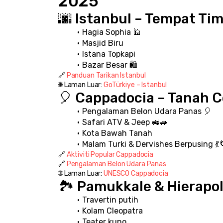
2025
🌆 Istanbul – Tempat Ti
Hagia Sophia 🕌
Masjid Biru
Istana Topkapi
Bazar Besar 🛍️
🔗 
Panduan Tarikan Istanbul
🌐 Laman Luar: 
GoTürkiye – Istanbul
🎈 Cappadocia – Tanah C
Pengalaman Belon Udara Panas 🎈
Safari ATV & Jeep 🚜🚙
Kota Bawah Tanah
Malam Turki & Dervishes Berpusing 💃
🔗 
Aktiviti Popular Cappadocia
🔗 
Pengalaman Belon Udara Panas
🌐 Laman Luar: 
UNESCO Cappadocia
🏞️ Pamukkale & Hierapol
Travertin putih
Kolam Cleopatra
Teater kuno