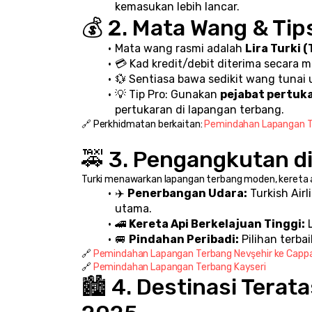
kemasukan lebih lancar.
💰 2. Mata Wang & Ti
Mata wang rasmi adalah 
Lira Turki 
💳 Kad kredit/debit diterima secara m
💱 Sentiasa bawa sedikit wang tunai un
💡 Tip Pro: Gunakan 
pejabat pertuk
pertukaran di lapangan terbang.
🔗 Perkhidmatan berkaitan: 
Pemindahan Lapangan T
🚕 3. Pengangkutan di
Turki menawarkan lapangan terbang moden, kereta api
✈️ 
Penerbangan Udara:
 Turkish Ai
utama.
🚄 
Kereta Api Berkelajuan Tinggi:
 
🚐 
Pindahan Peribadi:
 Pilihan terb
🔗 
Pemindahan Lapangan Terbang Nevşehir ke Capp
🔗 
Pemindahan Lapangan Terbang Kayseri
🏙️ 4. Destinasi Tera