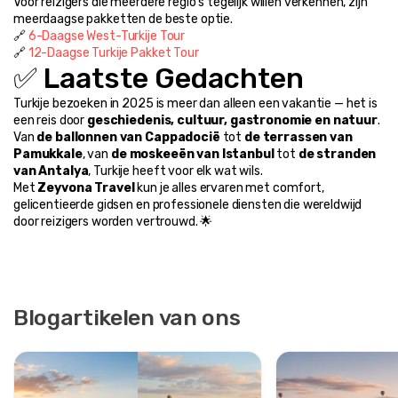
Voor reizigers die meerdere regio's tegelijk willen verkennen, zijn 
meerdaagse pakketten de beste optie.
🔗 
6-Daagse West-Turkije Tour
🔗 
12-Daagse Turkije Pakket Tour
✅ Laatste Gedachten
Turkije bezoeken in 2025 is meer dan alleen een vakantie — het is 
een reis door 
geschiedenis, cultuur, gastronomie en natuur
. 
Van 
de ballonnen van Cappadocië
 tot 
de terrassen van 
Pamukkale
, van 
de moskeeën van Istanbul
 tot 
de stranden 
van Antalya
, Turkije heeft voor elk wat wils.
Met 
Zeyvona Travel
 kun je alles ervaren met comfort, 
gelicentieerde gidsen en professionele diensten die wereldwijd 
door reizigers worden vertrouwd. 🌟
Blogartikelen van ons