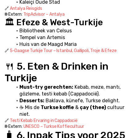
Kaleiçi Oude Stad
🔗 
Antalya Reisgids
🌐 Extern: 
TripAdvisor – Antalya
🏛️ Efeze & West-Turkije
Bibliotheek van Celsus
Tempel van Artemis
Huis van de Maagd Maria
🔗 
5-Daagse Turkije Tour – Istanbul, Gallipoli, Troje & Efeze
🍴 5. Eten & Drinken in 
Turkije
Must-try gerechten:
 Kebab, meze, mantı, 
gözleme, testi kebab (Cappadocië).
Desserts:
 Baklava, künefe, Turkse delight.
☕ Mis de 
Turkse koffie
 & 
çay (thee)
 cultuur 
niet.
🔗 
Testi Kebab Ervaring in Cappadocië
🌐 Extern: 
UNESCO – Turkse Koffiecultuur
🧳 6. Inpak Tips voor 2025