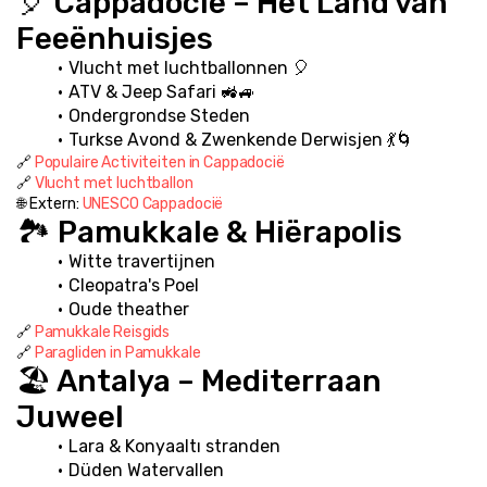
🎈 Cappadocië – Het Land van 
Feeënhuisjes
Vlucht met luchtballonnen 🎈
ATV & Jeep Safari 🚜🚙
Ondergrondse Steden
Turkse Avond & Zwenkende Derwisjen 💃🌀
🔗 
Populaire Activiteiten in Cappadocië
🔗 
Vlucht met luchtballon
🌐 Extern: 
UNESCO Cappadocië
🏞️ Pamukkale & Hiërapolis
Witte travertijnen
Cleopatra's Poel
Oude theather
🔗 
Pamukkale Reisgids
🔗 
Paragliden in Pamukkale
🏖️ Antalya – Mediterraan 
Juweel
Lara & Konyaaltı stranden
Düden Watervallen