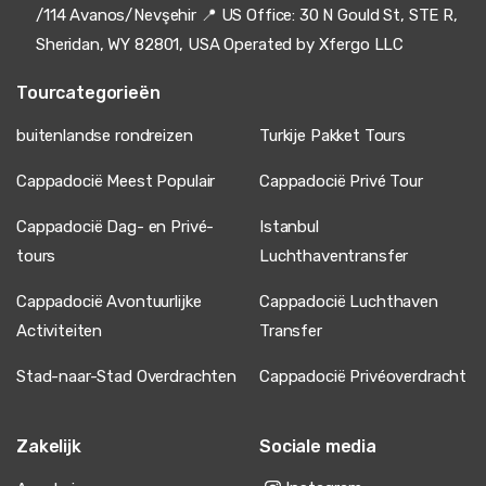
/114 Avanos/Nevşehir 📍 US Office: 30 N Gould St, STE R,
Sheridan, WY 82801, USA Operated by Xfergo LLC
Tourcategorieën
buitenlandse rondreizen
Turkije Pakket Tours
Cappadocië Meest Populair
Cappadocië Privé Tour
Cappadocië Dag- en Privé-
Istanbul
tours
Luchthaventransfer
Cappadocië Avontuurlijke
Cappadocië Luchthaven
Activiteiten
Transfer
Stad-naar-Stad Overdrachten
Cappadocië Privéoverdracht
Zakelijk
Sociale media