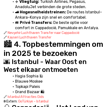
✈️ 
Vliegtuig:
 Turkish Airlines, Pegasus, 
AnadoluJet verbinden de grote steden.
🚄 
Hogesnelheidstreinen:
 De routes Istanbul–
Ankara–Konya zijn snel en comfortabel.
🚐 
Privé Transfers:
 De beste optie voor 
comfort in Cappadocië, Pamukkale en Antalya.
🔗 
Nevşehir Luchthaven Transfer naar Cappadocië
🔗 
Kayseri Luchthaven Transfer
🏙️ 4. Topbestemmingen om 
in 2025 te bezoeken
🌆 Istanbul - Waar Oost en 
West elkaar ontmoeten
Hagia Sophia 🕌
Blauwe Moskee
Topkapi Paleis
Grand Bazaar 🛍️
🔗 
Istanbul Attracties Gids
🌐 Extern: 
GoTürkiye – Istanbul