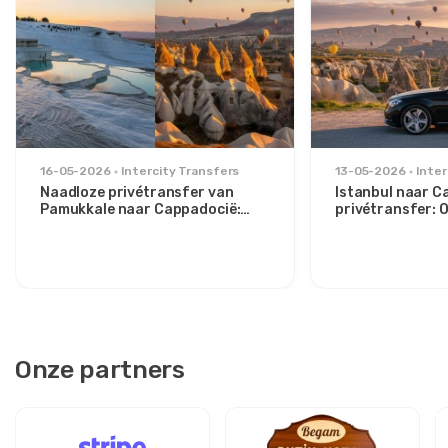
16-05-2026
Intercity Transfers
13-05-2026
Inter
Naadloze privétransfer van
Istanbul naar C
Pamukkale naar Cappadocië:
privétransfer:
Comfort tussen twee iconen
route voor stijlv
Onze partners