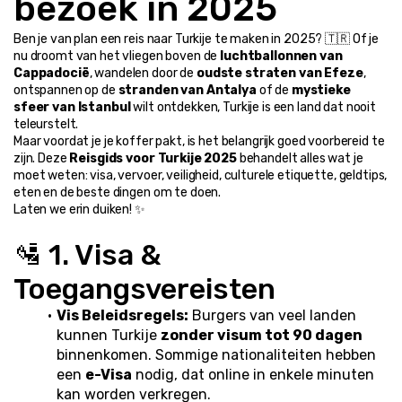
bezoek in 2025
Ben je van plan een reis naar Turkije te maken in 2025? 🇹🇷 Of je 
nu droomt van het vliegen boven de 
luchtballonnen van 
Cappadocië
, wandelen door de 
oudste straten van Efeze
, 
ontspannen op de 
stranden van Antalya
 of de 
mystieke 
sfeer van Istanbul
 wilt ontdekken, Turkije is een land dat nooit 
teleurstelt.
Maar voordat je je koffer pakt, is het belangrijk goed voorbereid te 
zijn. Deze 
Reisgids voor Turkije 2025
 behandelt alles wat je 
moet weten: visa, vervoer, veiligheid, culturele etiquette, geldtips, 
eten en de beste dingen om te doen.
Laten we erin duiken! ✨
🛂 1. Visa & 
Toegangsvereisten
Vis Beleidsregels:
 Burgers van veel landen 
kunnen Turkije 
zonder visum tot 90 dagen
binnenkomen. Sommige nationaliteiten hebben 
een 
e-Visa
 nodig, dat online in enkele minuten 
kan worden verkregen.