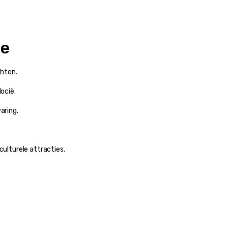
ge
chten.
docië.
aring.
culturele attracties.
s