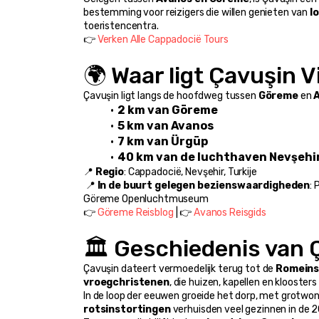
bestemming voor reizigers die willen genieten van 
l
toeristencentra.
👉 
Verken Alle Cappadocië Tours
🌍 Waar ligt Çavuşin V
Çavuşin ligt langs de hoofdweg tussen 
Göreme
 en 
2 km van Göreme
5 km van Avanos
7 km van Ürgüp
40 km van de luchthaven Nevşehi
📍 
Regio
: Cappadocië, Nevşehir, Turkije
 📍 
In de buurt gelegen bezienswaardigheden
: 
Göreme Openluchtmuseum
👉 
Göreme Reisblog
 | 👉 
Avanos Reisgids
🏛️ Geschiedenis van 
Çavuşin dateert vermoedelijk terug tot de 
Romeinse
vroegchristenen
, die huizen, kapellen en klooster
In de loop der eeuwen groeide het dorp, met grotwon
rotsinstortingen
 verhuisden veel gezinnen in de 