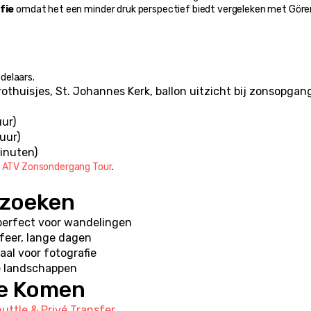
fie
 omdat het een minder druk perspectief biedt vergeleken met Gör
delaars.
rothuisjes, St. Johannes Kerk, ballon uitzicht bij zonsopgan
uur)
 uur)
inuten)
 
ATV Zonsondergang Tour
.
ezoeken
 perfect voor wandelingen
feer, lange dagen
eaal voor fotografie
e landschappen
te Komen
uttle & Privé Transfer