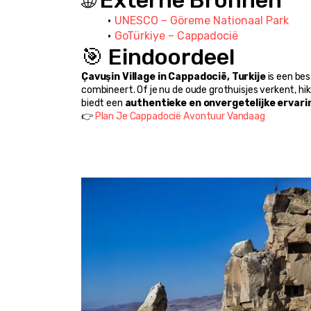
🌐 Externe Bronnen
UNESCO – Göreme Nationaal Park
GoTürkiye – Cappadocië
🎯 Eindoordeel
Çavuşin Village in Cappadocië, Turkije
 is een be
combineert. Of je nu de oude grothuisjes verkent, hik
biedt een 
authentieke en onvergetelijke ervari
👉 
Plan Je Cappadocië Avontuur Vandaag