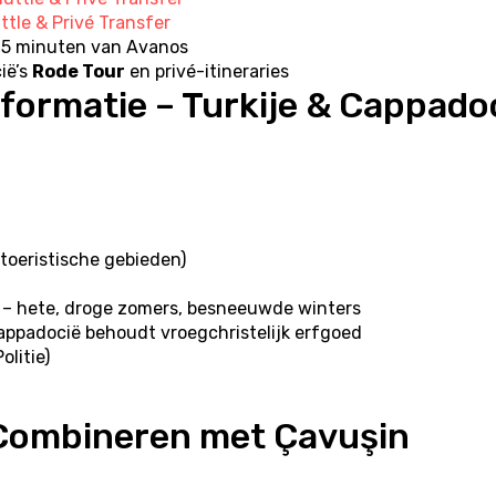
ttle & Privé Transfer
 15 minuten van Avanos
ë’s 
Rode Tour
 en privé-itineraries
nformatie – Turkije & Cappado
 toeristische gebieden)
ë – hete, droge zomers, besneeuwde winters
appadocië behoudt vroegchristelijk erfgoed
olitie)
e Combineren met Çavuşin