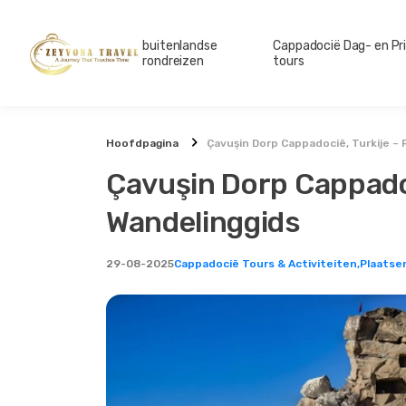
buitenlandse
Cappadocië Dag- en Pr
rondreizen
tours
Hoofdpagina
Çavuşin Dorp Cappadocië, Turkije – 
Çavuşin Dorp Cappadoc
Wandelinggids
29-08-2025
Cappadocië Tours & Activiteiten,
Plaatse