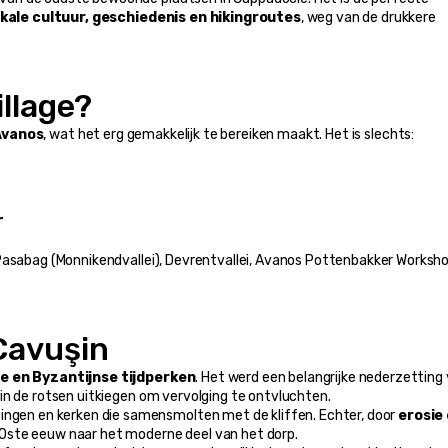
okale cultuur, geschiedenis en hikingroutes
, weg van de drukkere 
illage?
Avanos
, wat het erg gemakkelijk te bereiken maakt. Het is slechts:
r
Pasabag (Monnikendvallei), Devrentvallei, Avanos Pottenbakker Workshop
Çavuşin
 en Byzantijnse tijdperken
s in de rotsen uitkiegen om vervolging te ontvluchten.
ingen en kerken die samensmolten met de kliffen. Echter, door 
erosie 
20ste eeuw naar het moderne deel van het dorp.