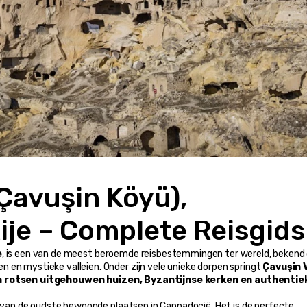
ije – Complete Reisgids
e
, is een van de meest beroemde reisbestemmingen ter wereld, bekend o
 en mystieke valleien. Onder zijn vele unieke dorpen springt 
Çavuşin V
n rotsen uitgehouwen huizen, Byzantijnse kerken en authentiek
n van de oudste bewoonde plaatsen in Cappadocië. Het is de perfecte 