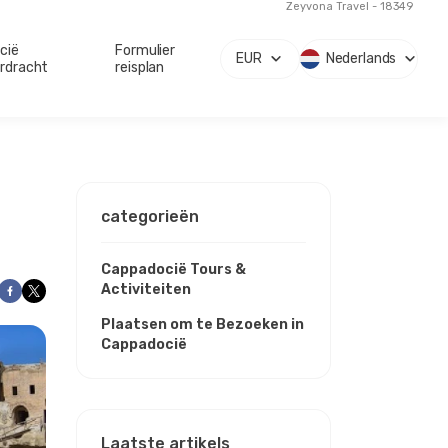
Zeyvona Travel - 18349
cië
Formulier
EUR
Nederlands
rdracht
reisplan
categorieën
Cappadocië Tours &
Activiteiten
Plaatsen om te Bezoeken in
Cappadocië
Laatste artikels