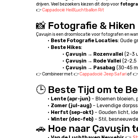
drijven. Veel bezoekers kiezen dit dorp voor 
fotogra
👉 
Cappadocië HeißLuchtballon Rit
📸 Fotografie & Hiken
Çavuşin is een droomlocatie voor fotografen en wan
Beste Fotografie Locaties
: Oude g
Beste Hikes
:
Çavuşin → Rozenvallei
 (2-3 
Çavuşin → Rode Vallei
 (2-2,5
Çavuşin → Pasabag
 (30-45 m
👉 Combineer met 👉 
Cappadocië Jeep Safari
 of 👉
🕒 Beste Tijd om te B
Lente (apr-jun)
 – Bloemen bloeien,
Zomer (jul-aug)
 – Levendige dorpss
Herfst (sep-okt)
 – Gouden licht, id
Winter (dec-feb)
 – Stil, besneeuwd
🚗 Hoe naar Çavuşin 
Van de Luchthaven Nevşehir
 👉 
Sh