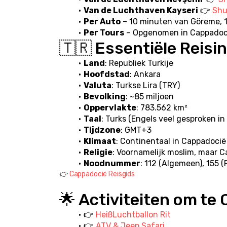
Van de Luchthaven Kayseri
 👉 
Shu
Per Auto
 – 10 minuten van Göreme,
Per Tours
 – Opgenomen in Cappadoci
🇹🇷 Essentiële Reisi
Land
: Republiek Turkije
Hoofdstad
: Ankara
Valuta
: Turkse Lira (TRY)
Bevolking
: ~85 miljoen
Oppervlakte
: 783.562 km²
Taal
: Turks (Engels veel gesproken in
Tijdzone
: GMT+3
Klimaat
: Continentaal in Cappadoci
Religie
: Voornamelijk moslim, maar C
Noodnummer
: 112 (Algemeen), 155 (P
👉 
Cappadocië Reisgids
🌟 Activiteiten om t
👉 
HeißLuchtballon Rit
👉 
ATV & Jeep Safari