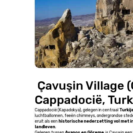
 Çavuşin Village (Çavuşin Köyü), 
Cappadocië, Turk
Cappadocië (Kapadokya), gelegen in centraal 
Turkij
luchtballonnen, feeën chimneys, ondergrondse steden
eruit als een 
historische nederzetting vol met i
landleven
.
Gelegen tussen 
Avanos en Göreme
, is Çavuşin ee