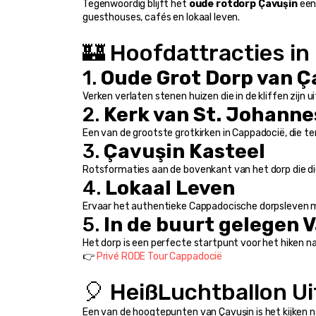
Tegenwoordig blijft het 
oude rotdorp Çavuşin
 ee
guesthouses, cafés en lokaal leven.
🏰 Hoofdattracties in
1. 
Oude Grot Dorp van Ç
Verken verlaten stenen huizen die in de kliffen zij
2. 
Kerk van St. Johannes
Een van de grootste grotkirken in Cappadocië, die 
3. 
Çavuşin Kasteel
Rotsformaties aan de bovenkant van het dorp die die
4. 
Lokaal Leven
Ervaar het authentieke Cappadocische dorpsleven met
5. 
In de buurt gelegen V
Het dorp is een perfecte startpunt voor het hiken na
👉 
Privé RODE Tour Cappadocië
🎈 HeißLuchtballon Ui
Een van de hoogtepunten van Çavuşin is het kijken n