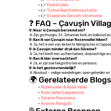
👉 
Paardrijden
👉 
Turkse Nachtdemonstratie
👉 
Draaiende Dervish Ceremonie
❓ FAQ – Çavuşin Villa
V: Waar is Çavuşin beroemd om?
 A: Zijn grothuisjes, St. Johannes Kerk, en ballonuitzi
V: Kan ik van Çavuşin naar Rozenvallei hiken?
 A: Ja, het is een van de beste hikingroutes in Cappa
V: Is Çavuşin minder druk dan Göreme?
 A: Ja, het biedt een authentiekere, dorpsachtige erv
V: Kan ik hier overnachten?
 A: Ja, er zijn boetiekgrothotels en pensions.
V: Is het gezinsvriendelijk?
 A: Absoluut – veilige wandelingen, open gebieden en 
🌍 Gerelateerde Blog
Rozenvallei & Rode Vallei
Rode Vallei Cappadocië
Göreme Panorama
Avanos Reisgids