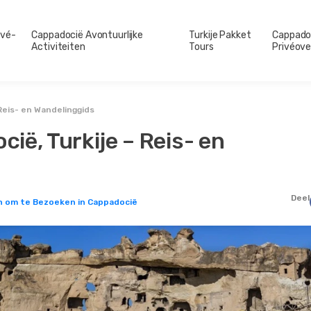
ivé-
Cappadocië Avontuurlijke
Turkije Pakket
Cappado
Activiteiten
Tours
Privéove
Reis- en Wandelinggids
ië, Turkije – Reis- en
Deel
n om te Bezoeken in Cappadocië