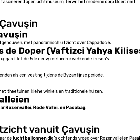
n fascinerend openluchtmuseum, terwijl het moderne dorp bloeit met 
 Çavuşin
avuşin
n uitgehouwen, met panoramisch uitzicht over Cappadocië.
 de Doper (Vaftizci Yahya Kilise
teruggaat tot de 5de eeuw, met indrukwekkende fresco's.
nden als een vesting tijdens de Byzantijnse periode.
 theetuinen, kleine winkels en traditionele huizen.
alleien
ar 
Rozenvallei, Rode Vallei, en Pasabag
.
tzicht vanuit Çavuşin
aar de 
luchtballonnen
 die 's ochtends vroeg over Rozenvallei en Pasa