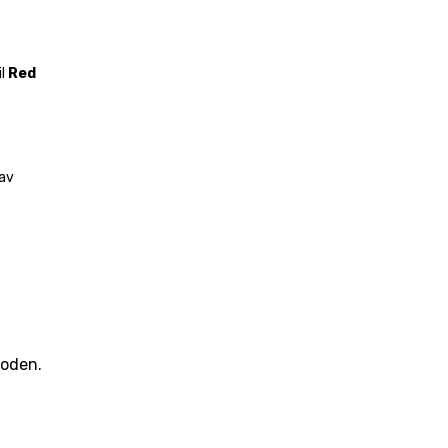
l 
Red 
av 
 som dateres tilbake til den tidlige kristne perioden. 