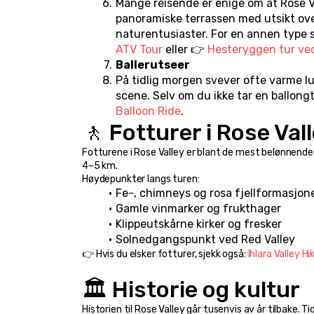
Mange reisende er enige om at Rose Va
panoramiske terrassen med utsikt over
naturentusiaster. For en annen type
ATV Tour
 eller 👉 
Hesteryggen tur ve
Ballerutseer
På tidlig morgen svever ofte varme l
scene. Selv om du ikke tar en ballongt
Balloon Ride
.
🚶 Fotturer i Rose Val
Fotturene i Rose Valley er blant de mest belønnende
4–5 km.
Høydepunkter langs turen:
Fe-, chimneys og rosa fjellformasjon
Gamle vinmarker og frukthager
Klippeutskårne kirker og fresker
Solnedgangspunkt ved Red Valley
👉 Hvis du elsker fotturer, sjekk også: 
Ihlara Valley Hi
🏛️ Historie og kultur
Historien til Rose Valley går tusenvis av år tilbake. T