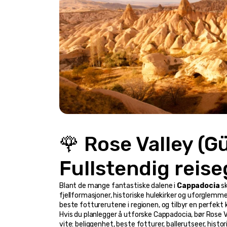
🌹 Rose Valley (G
Fullstendig reis
Blant de mange fantastiske dalene i 
Cappadocia
 sk
fjellformasjoner, historiske hulekirker og uforglemm
beste fotturerutene i regionen, og tilbyr en perfekt 
Hvis du planlegger å utforske Cappadocia, bør Rose Val
vite: beliggenhet, beste fotturer, ballerutseer, hist