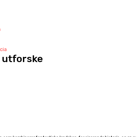
a
cia
å utforske
r