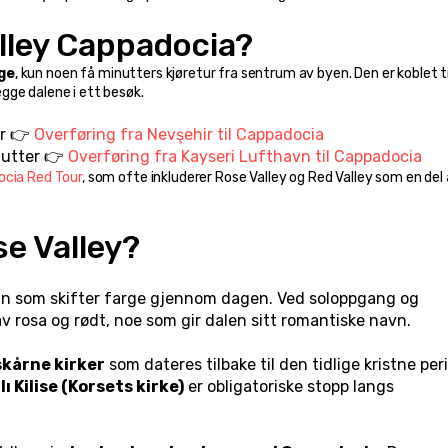
alley Cappadocia?
age
, kun noen få minutters kjøretur fra sentrum av byen. Den er koblet ti
gge dalene i ett besøk.
r 👉 
Overføring fra Nevşehir til Cappadocia
nutter 👉 
Overføring fra Kayseri Lufthavn til Cappadocia
cia Red Tour
, som ofte inkluderer Rose Valley og Red Valley som en del 
e Valley?
ein som skifter farge gjennom dagen. Ved soloppgang og 
v rosa og rødt, noe som gir dalen sitt romantiske navn.
skårne kirker
ı Kilise (Korsets kirke)
 er obligatoriske stopp langs 