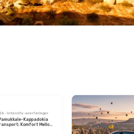
26
Intercity-overføringer
Pamukkale–Kappadokia
Transport: Komfort Mellom
r