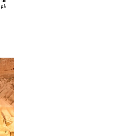
 de 
 på 