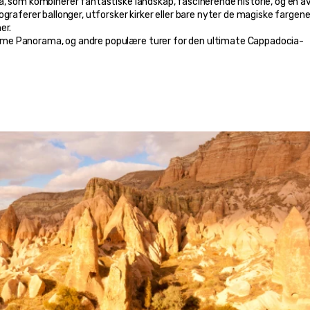
, som kombinerer fantastiske landskap, fascinerende historie, og en av
graferer ballonger, utforsker kirker eller bare nyter de magiske fargene
er.
me Panorama, og andre populære turer for den ultimate Cappadocia-