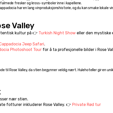
e falmede fresker og kross-symboler inne i kapellene.
Cappadocia har en lang vinproduksjonshistorie, og du kan smake lokale vin
ose Valley
tentisk kultur på 👉 
Turkish Night Show
Cappadocia Jeep Safari
.
ocia Photoshoot Tour
 for å ta profesjonelle bilder i Rose Val
e til Rose Valley, da stien begynner veldig nært. Hulehoteller gir en unik
t
asser nær stien.
ate fotturer inkluderer Rose Valley. 👉 
Private Rød tur 