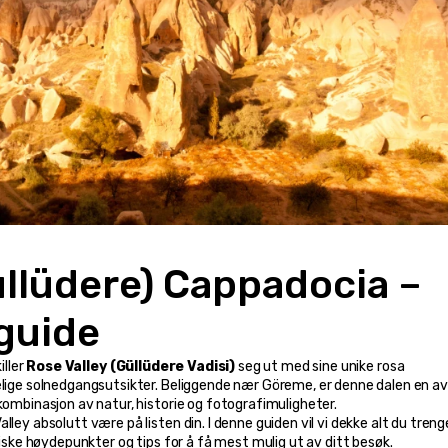
üllüdere) Cappadocia – 
eguide
iller 
Rose Valley (Güllüdere Vadisi)
 seg ut med sine unike rosa 
elige solnedgangsutsikter. Beliggende nær Göreme, er denne dalen en av 
kombinasjon av natur, historie og fotografimuligheter.
ley absolutt være på listen din. I denne guiden vil vi dekke alt du trenge
oriske høydepunkter og tips for å få mest mulig ut av ditt besøk.