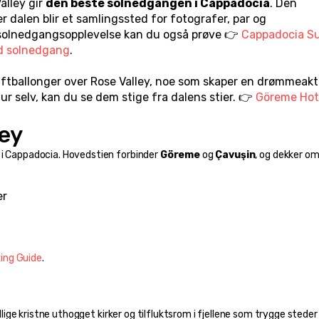
lley gir 
den beste solnedgangen i Cappadocia
. Den 
 dalen blir et samlingssted for fotografer, par og 
 solnedgangsopplevelse kan du også prøve 👉 
Cappadocia Su
d solnedgang
.
uftballonger over Rose Valley, noe som skaper en drømmeakti
ur selv, kan du se dem stige fra dalens stier. 👉 
Göreme Hot 
ley
 i Cappadocia. Hovedstien forbinder 
Göreme
 og 
Çavuşin
, og dekker om
er
king Guide
.
idlige kristne uthogget kirker og tilfluktsrom i fjellene som trygge steder 