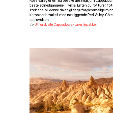
Rose Valley er en må besøke destinasjon i Cappadocia
beste solnedgangene i Tyrkia. Enten du fotturer, foto
steinene, vil denne dalen gi deg uforglemmelige minn
Kombiner besøket med nærliggende Red Valley, Göre
opplevelsen.
👉 
Utforsk alle Cappadocia-turer & pakker