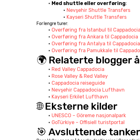
Med shuttle eller overføring
:
Nevşehir Shuttle Transfers
Kayseri Shuttle Transfers
For lengre turer:
Overføring fra Istanbul til Cappadoci
Overføring fra Ankara til Cappadocia
Overføring fra Antalya til Cappadocia
Overføring fra Pamukkale til Cappado
🌍 Relaterte blogger 
Red Valley Cappadocia
Rose Valley & Red Valley
Cappadocia reiseguide
Nevşehir Cappadocia Lufthavn
Kayseri Erkilet Lufthavn
🌐 Eksterne kilder
UNESCO – Göreme nasjonalpark
GoTürkiye – Offisiell turistportal
🎯 Avsluttende tanke