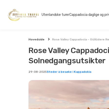
Utenlandske turer
Cappadocia daglige og pri
Hovedside
Rose Valley Cappadocia – Güllüdere R
Rose Valley Cappadoci
Solnedgangsutsikter
29-08-2025
Steder å besøke i Kappadokia