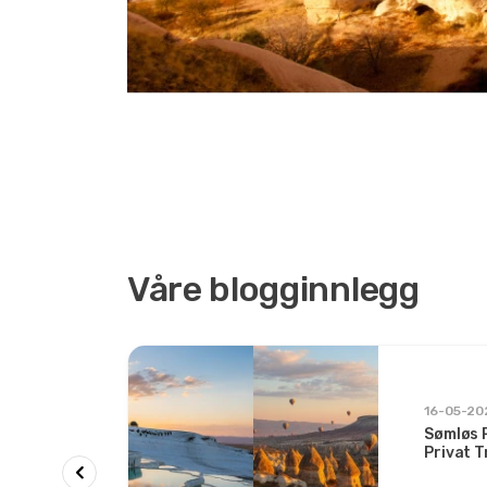
Våre blogginnlegg
r og
16-05-20
Sømløs 
long og
Privat 
er og
To Ikone