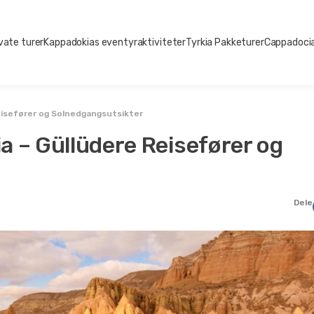
vate turer
Kappadokias eventyraktiviteter
Tyrkia Pakketurer
Cappadocia
eisefører og Solnedgangsutsikter
a – Güllüdere Reisefører og
Dele