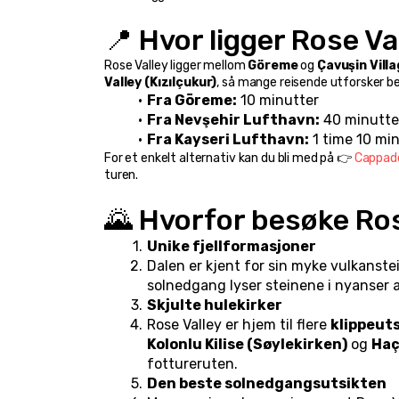
📍 Hvor ligger Rose V
Rose Valley ligger mellom 
Göreme
 og 
Çavuşin Vill
Valley (Kızılçukur)
, så mange reisende utforsker be
Fra Göreme:
 10 minutter
Fra Nevşehir Lufthavn:
 40 minutte
Fra Kayseri Lufthavn:
 1 time 10 mi
For et enkelt alternativ kan du bli med på 👉 
Cappado
turen.
🌄 Hvorfor besøke Ros
Unike fjellformasjoner
Dalen er kjent for sin myke vulkanst
solnedgang lyser steinene i nyanser a
Skjulte hulekirker
Rose Valley er hjem til flere 
klippeut
Kolonlu Kilise (Søylekirken)
 og 
Haçl
fottureruten.
Den beste solnedgangsutsikten