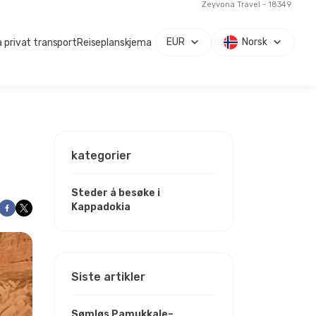
Zeyvona Travel - 18349
EUR
Norsk
 privat transport
Reiseplanskjema
kategorier
Steder å besøke i
Kappadokia
Siste artikler
Sømløs Pamukkale–