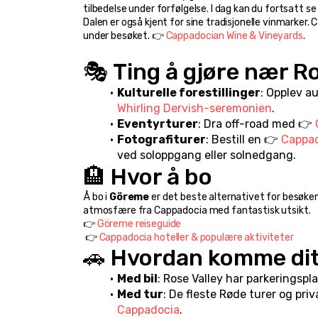
tilbedelse under forfølgelse. I dag kan du fortsatt s
Dalen er også kjent for sine tradisjonelle vinmarker. 
under besøket. 👉 
Cappadocian Wine & Vineyards
.
🎭 Ting å gjøre nær R
Kulturelle forestillinger
: Opplev au
Whirling Dervish-seremonien
.
Eventyrturer
: Dra off-road med 👉 
Fotografiturer
: Bestill en 👉 
Cappad
ved soloppgang eller solnedgang.
🏨 Hvor å bo
Å bo i 
Göreme
 er det beste alternativet for besøkend
atmosfære fra Cappadocia med fantastisk utsikt.
👉 
Göreme reiseguide
 👉 
Cappadocia hoteller & populære aktiviteter
🚗 Hvordan komme di
Med bil
: Rose Valley har parkeringspl
Med tur
: De fleste Røde turer og priv
Cappadocia
.