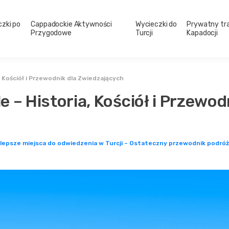
zki po
Cappadockie Aktywności
Wycieczki do
Prywatny tr
Przygodowe
Turcji
Kapadocji
, Kościół i Przewodnik dla Zwiedzających
 – Historia, Kościół i Przewod
jlepsze miejsca do odwiedzenia w Turcji – Ostateczny przewodnik podró