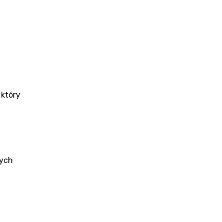
który 
ych 