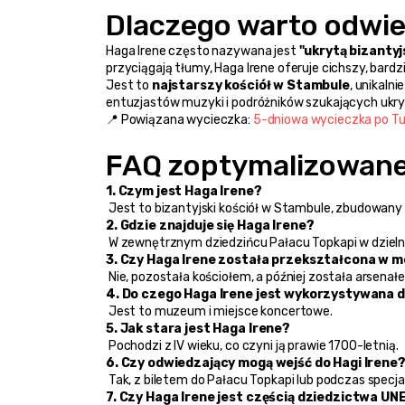
Dlaczego warto odwie
Haga Irene często nazywana jest 
"ukrytą bizantyj
przyciągają tłumy, Haga Irene oferuje cichszy, bard
Jest to 
najstarszy kościół w Stambule
, unikaln
entuzjastów muzyki i podróżników szukających ukry
📍 Powiązana wycieczka: 
5-dniowa wycieczka po Turcj
FAQ zoptymalizowane
1. Czym jest Haga Irene?
 Jest to bizantyjski kościół w Stambule, zbudowany
2. Gdzie znajduje się Haga Irene?
 W zewnętrznym dziedzińcu Pałacu Topkapi w dziel
3. Czy Haga Irene została przekształcona w 
 Nie, pozostała kościołem, a później została arsen
4. Do czego Haga Irene jest wykorzystywana d
 Jest to muzeum i miejsce koncertowe.
5. Jak stara jest Haga Irene?
 Pochodzi z IV wieku, co czyni ją prawie 1700-letnią.
6. Czy odwiedzający mogą wejść do Hagi Irene
 Tak, z biletem do Pałacu Topkapi lub podczas specj
7. Czy Haga Irene jest częścią dziedzictwa U