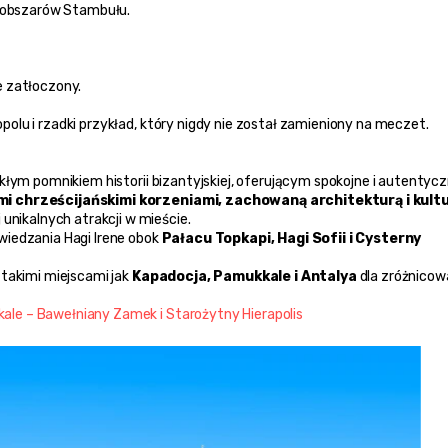
h obszarów Stambułu.
e zatłoczony.
olu i rzadki przykład, który nigdy nie został zamieniony na meczet.
kłym pomnikiem historii bizantyjskiej, oferującym spokojne i autentycz
i chrześcijańskimi korzeniami, zachowaną architekturą i kultu
ej unikalnych atrakcji w mieście.
iedzania Hagi Irene obok 
Pałacu Topkapi, Hagi Sofii i Cysterny 
takimi miejscami jak 
Kapadocja, Pamukkale i Antalya
 dla zróżnicow
le – Bawełniany Zamek i Starożytny Hierapolis