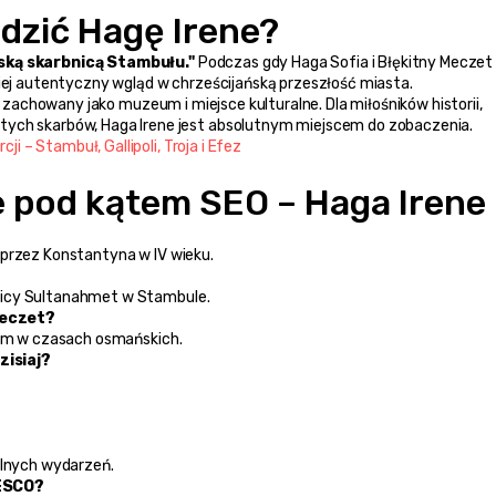
dzić Hagę Irene?
ską skarbnicą Stambułu."
 Podczas gdy Haga Sofia i Błękitny Meczet 
ziej autentyczny wgląd w chrześcijańską przeszłość miasta.
ie zachowany jako muzeum i miejsce kulturalne. Dla miłośników historii, 
tych skarbów, Haga Irene jest absolutnym miejscem do zobaczenia.
i – Stambuł, Gallipoli, Troja i Efez
 pod kątem SEO – Haga Irene
 przez Konstantyna w IV wieku.
nicy Sultanahmet w Stambule.
meczet?
ałem w czasach osmańskich.
zisiaj?
?
alnych wydarzeń.
NESCO?