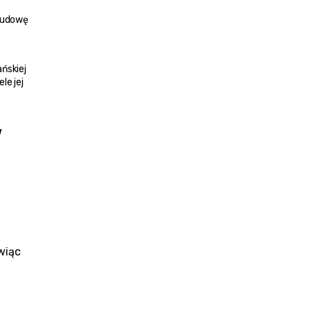
budowę 
ńskiej 
e jej 
 
wiąc 