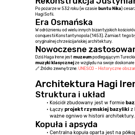
Rekonstrukcja Justynia
Po pożarze w 532 roku (w czasie 
buntu Nika
) cesar
Hagi Sofii.
Era Osmańska
W odróżnieniu od wielu innych bizantyjskich kościołów
conquestii Konstantynopola (1453). Zamiast tego b
oryginalnej chrześcijańskiej architektury.
Nowoczesne zastosowa
Dziś Haga Irene jest 
muzeum
 podlegającym Tureckie
muzyki klasycznej
 ze względu na swoje doskonałe 
🔗 Źródło zewnętrzne: 
UNESCO – Historyczne obsza
Architektura Hagi Ire
Struktura i układ
Kościół zbudowany jest w formie 
baz
Łączy 
projekt rzymskiej bazyliki
 z 
ważne ogniwo w historii architektury.
Kopuła i apsyda
Centralna kopuła oparta jest na półkop