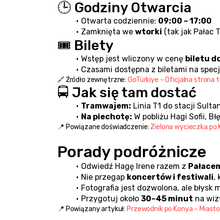
🕒 Godziny Otwarcia
Otwarta codziennie: 
09:00 – 17:00
Zamknięta we 
wtorki
 (tak jak Pałac 
🎟️ Bilety
Wstęp jest wliczony w cenę 
biletu d
Czasami dostępna z biletami na specj
🔗 Źródło zewnętrzne: 
GoTürkiye – Oficjalna strona
🚍 Jak się tam dostać
Tramwajem:
 Linia T1 do stacji Sult
Na piechotę:
 W pobliżu Hagi Sofii, 
📍 Powiązane doświadczenie: 
Zielona wycieczka po K
Porady podróżnicze
Odwiedź Hagę Irene razem z 
Pałacem
Nie przegap 
koncertów i festiwali
,
Fotografia jest dozwolona, ale błysk
Przygotuj około 
30–45 minut
 na wiz
📍 Powiązany artykuł: 
Przewodnik po Konya – Miasto