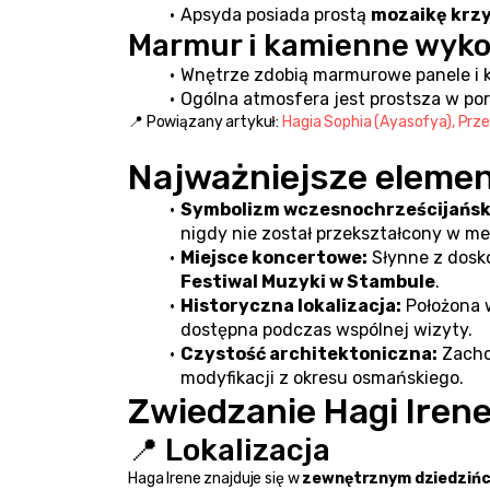
Apsyda posiada prostą 
mozaikę krz
Marmur i kamienne wyk
Wnętrze zdobią marmurowe panele i 
Ogólna atmosfera jest prostsza w por
📍 Powiązany artykuł: 
Hagia Sophia (Ayasofya), Prz
Najważniejsze elemen
Symbolizm wczesnochrześcijańsk
nigdy nie został przekształcony w me
Miejsce koncertowe:
 Słynne z dosk
Festiwal Muzyki w Stambule
.
Historyczna lokalizacja:
 Położona
dostępna podczas wspólnej wizyty.
Czystość architektoniczna:
 Zacho
modyfikacji z okresu osmańskiego.
Zwiedzanie Hagi Iren
📍 Lokalizacja
Haga Irene znajduje się w 
zewnętrznym dziedzińc