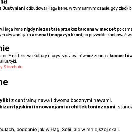
na
z 
Justynian I
 odbudował Hagę Irene, w tym samym czasie, gdy zlecił 
, Haga Irene 
nigdy nie została przekształcona w meczet
 po osma
yła używana jako 
arsenał i magazyn broni
, co pozwoliło zachować wiel
nie
mu Ministerstwu Kultury i Turystyki. Jest również znana z 
koncertów
akustyki.
ry Stambułu
ne
yliki
 z centralną nawą i dwoma bocznymi nawami.
bizantyjskimi innowacjami architektonicznymi
, stano
ułach, podobnie jak w Hagi Sofii, ale w mniejszej skali.