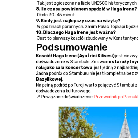
 Tak, jest zgłoszona na liście UNESCO historycznyc
8. Ile czasu powinienem spędzić w Haga Irene?
 Około 30–45 minut.
9. Kiedy jest najlepszy czas na wizytę?
 W godzinach porannych, zanim Pałac Topkapi będzi
10. Dlaczego Haga Irene jest ważna?
 Jest to pierwszy kościół zbudowany w Konstantynop
Podsumowanie
Kosciół Haga Irene (Aya İrini Kilisesi)
 jest niezwy
doświadczenie w Stambule. Ze swoimi 
starożytnym
rolą jako sala koncertowa
, jest jedną z najbardzi
Żadna podróż do Stambułu nie jest kompletna bez zw
Bazylikowej
.
Na pełną podróż po Turcji warto połączyć Stambuł z 
doświadczenia kulturowego.
📍 Powiązane doświadczenie: 
Przewodnik po Pamukka