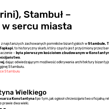
a w sercu miasta
m z najstarszych zachowanych pomników bizantyjskich w 
Stambule, T
Topkapi
, to historyczny skarb, który często jest przyćmiony przez bard
naczenie – 
była pierwszym kościołem zbudowanym w Konstantyno
eścijaństwo
.
wej
, dając odwiedzającym możliwość odkrywania architektury bizantyjski
igijnej Stambułu.
erce Stambułu
tyna Wielkiego
esarza Konstantyna I
 po tym, jak ogłosił chrześcijaństwo oficjalną reli
 o prawie dwa wieki.