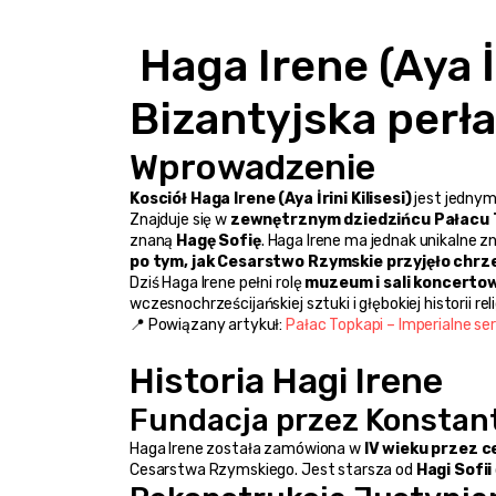
 Haga Irene (Aya İrini), Stambuł – 
Bizantyjska perł
Wprowadzenie
Kosciół Haga Irene (Aya İrini Kilisesi)
 jest jedny
Znajduje się w 
zewnętrznym dziedzińcu Pałacu 
znaną 
Hagę Sofię
. Haga Irene ma jednak unikalne z
po tym, jak Cesarstwo Rzymskie przyjęło chrz
Dziś Haga Irene pełni rolę 
muzeum i sali koncerto
wczesnochrześcijańskiej sztuki i głębokiej historii rel
📍 Powiązany artykuł: 
Pałac Topkapi – Imperialne s
Historia Hagi Irene
Fundacja przez Konstan
Haga Irene została zamówiona w 
IV wieku przez c
Cesarstwa Rzymskiego. Jest starsza od 
Hagi Sofii