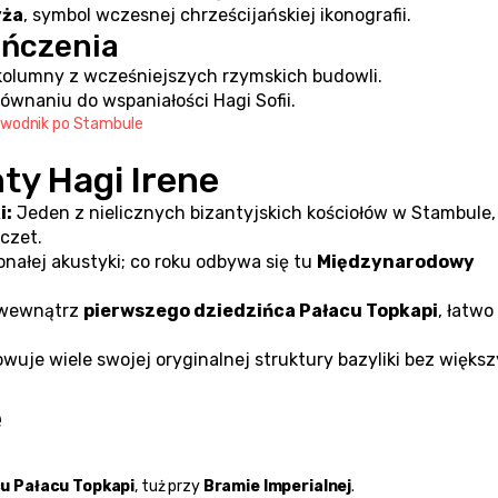
yża
, symbol wczesnej chrześcijańskiej ikonografii.
ończenia
kolumny z wcześniejszych rzymskich budowli.
ównaniu do wspaniałości Hagi Sofii.
ewodnik po Stambule
ty Hagi Irene
i:
 Jeden z nielicznych bizantyjskich kościołów w Stambule, 
czet.
onałej akustyki; co roku odbywa się tu 
Międzynarodowy 
 wewnątrz 
pierwszego dziedzińca Pałacu Topkapi
, łatwo 
wuje wiele swojej oryginalnej struktury bazyliki bez większ
e
u Pałacu Topkapi
, tuż przy 
Bramie Imperialnej
.