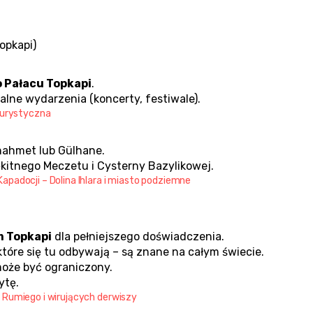
Topkapi)
o Pałacu Topkapi
.
alne wydarzenia (koncerty, festiwale).
 turystyczna
anahmet lub Gülhane.
Błękitnego Meczetu i Cysterny Bazylikowej.
apadocji – Dolina Ihlara i miasto podziemne
 Topkapi
 dla pełniejszego doświadczenia.
 które się tu odbywają – są znane na całym świecie.
 może być ograniczony.
ytę.
 Rumiego i wirujących derwiszy