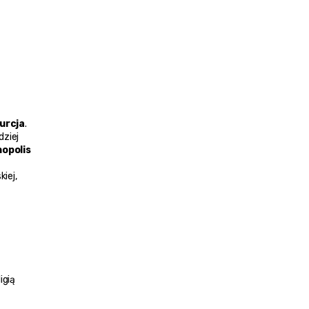
urcja
. 
ziej 
polis 
ej, 
gią 