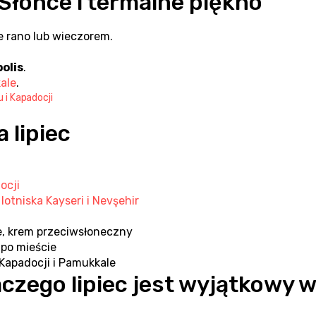
 Słońce i termalne piękno
 rano lub wieczorem.
olis
.
ale
.
 i Kapadocji
 lipiec
i
ocji
lotniska Kayseri i Nevşehir
ze, krem przeciwsłoneczny
po mieście
Kapadocji i Pamukkale
zego lipiec jest wyjątkowy w 