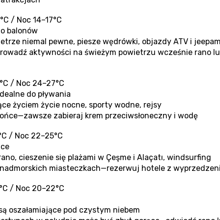
°C / Noc 14–17°C
do balonów
etrze niemal pewne, piesze wędrówki, objazdy ATV i jeepam
rowadź aktywności na świeżym powietrzu wcześnie rano lu
°C / Noc 24–27°C
 idealne do pływania
ące życiem życie nocne, sporty wodne, rejsy
łońce—zawsze zabieraj krem przeciwsłoneczny i wodę
°C / Noc 22–25°C
ńce
no, cieszenie się plażami w Çeşme i Alaçatı, windsurfing
w nadmorskich miasteczkach—rezerwuj hotele z wyprzedze
°C / Noc 20–22°C
s są oszałamiające pod czystym niebem