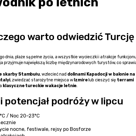
dnik po letnich 
czego warto odwiedzić Turcję 
go dnia, plaże są pełne życia, a wszystkie wycieczki i atrakcje funkcjonu
a przyjmuje największą liczbę międzynarodowych turystów, co sprawia,
ne skarby Stambułu
, wzlecieć nad 
dolinami Kapadocji w balonie na 
talyi
, zwiedzać starożytne miejsca w 
Izmire
 lub cieszyć się 
terrami 
a 
klasyczne tureckie wakacje letnie
.
i potencjał podróży w lipcu
°C / Noc 20–23°C
necznie
życie nocne, festiwale, rejsy po Bosforze
atrakcjach