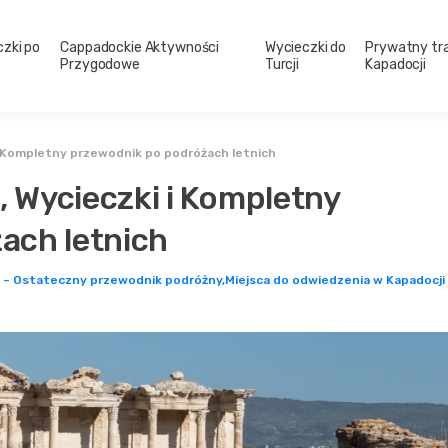
zki po
Cappadockie Aktywności
Wycieczki do
Prywatny tr
Przygodowe
Turcji
Kapadocji
 i Kompletny przewodnik po podróżach letnich
, Wycieczki i Kompletny
ach letnich
i – Ostateczny przewodnik podróżny,
Miejsca do odwiedzenia w Kapadocji