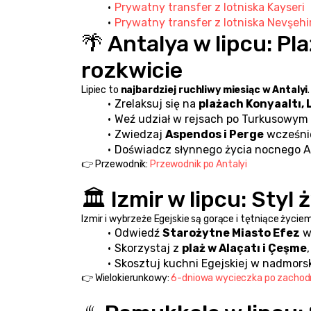
Prywatny transfer z lotniska Kayseri
Prywatny transfer z lotniska Nevşehi
🌴 Antalya w lipcu: Pl
rozkwicie
Lipiec to 
najbardziej ruchliwy miesiąc w Antalyi
.
Zrelaksuj się na 
plażach Konyaaltı, 
Weź udział w rejsach po Turkusowym
Zwiedzaj 
Aspendos i Perge
 wcześni
Doświadcz słynnego życia nocnego An
👉 Przewodnik: 
Przewodnik po Antalyi
🏛️ Izmir w lipcu: Styl
Izmir i wybrzeże Egejskie są gorące i tętniące życiem
Odwiedź 
Starożytne Miasto Efez
 w
Skorzystaj z 
plaż w Alaçatı i Çeşme
Skosztuj kuchni Egejskiej w nadmors
👉 Wielokierunkowy: 
6-dniowa wycieczka po zachodni