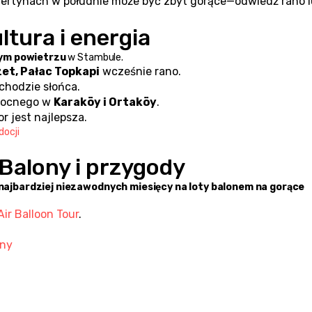
vertynach w południe może być zbyt gorące—odwiedź rano l
ltura i energia
ym powietrzu
 w Stambule.
zet, Pałac Topkapi
 wcześnie rano.
achodzie słońca.
nocnego w 
Karaköy i Ortaköy
.
r jest najlepsza.
docji
 Balony i przygody
najbardziej niezawodnych miesięcy na loty balonem na gorące 
Air Balloon Tour
.
iny