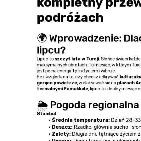
kompletny przewo
podróżach
🌍 Wprowadzenie: Dla
lipcu?
Lipiec to 
szczyt lata w Turcji
. Słońce świeci każde
maksymalnych obrotach. To miesiąc, w którym Turcj
jest pełna energii, tętni życiem i wibruje. 
Bez względu na to, czy chcesz odkrywać 
kultural
gorące powietrze
, zrelaksować się na 
plażach An
termalnymi Pamukkale
, lipiec to idealny miesiąc n
🌦️ Pogoda regionalna 
Stambuł
Średnia temperatura:
 Dzień 28–33
Deszcz:
 Rzadko, głównie sucho i sło
Zalety:
 Długie dni, tętniące życiem 
Uwaga:
 Tłumy turystów w głównych 