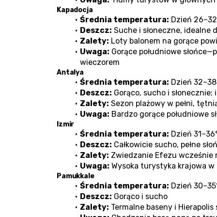
Kapadocja
Średnia temperatura:
 Dzień 26–32
Deszcz:
 Suche i słoneczne, idealne 
Zalety:
 Loty balonem na gorące powi
Uwaga:
 Gorące południowe słońce—p
wieczorem
Antalya
Średnia temperatura:
 Dzień 32–38
Deszcz:
 Gorąco, sucho i słonecznie;
Zalety:
 Sezon plażowy w pełni, tętni
Uwaga:
 Bardzo gorące południowe s
Izmir
Średnia temperatura:
 Dzień 31–36
Deszcz:
 Całkowicie sucho, pełne sło
Zalety:
 Zwiedzanie Efezu wcześnie ra
Uwaga:
 Wysoka turystyka krajowa 
Pamukkale
Średnia temperatura:
 Dzień 30–35
Deszcz:
 Gorąco i sucho
Zalety:
 Termalne baseny i Hierapoli