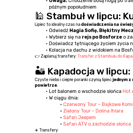
Uwaga:
 Chodzenie bosą nogą po tra
późnym popołudniem
🕌 Stambuł w lipcu: Ku
Lipiec to idealny czas na 
doświadczenia na śwież
Odwiedź 
Hagia Sofię, Błękitny Mec
Wybierz się na 
rejs po Bosforze
 o z
Doświadcz tętniącego życiem życia 
Kolacja na dachu z widokiem na Bosfo
👉 Zaplanuj transfery: 
Transfer z Stambułu do Kapa
🏜️ Kapadocja w lipcu:
Czyste niebo i ciepłe poranki czynią lipiec 
jednym z 
powietrze
.
Lot balonem o wschodzie słońca 
Hot 
W ciągu dnia:
Czerwony Tour – Bajkowe Kom
Zielony Tour – Dolina Ihlara
Safari Jeepem
Safari ATV o zachodzie słońca
✈️ Transfery: