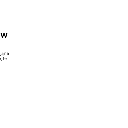
w 
ją na 
 że 