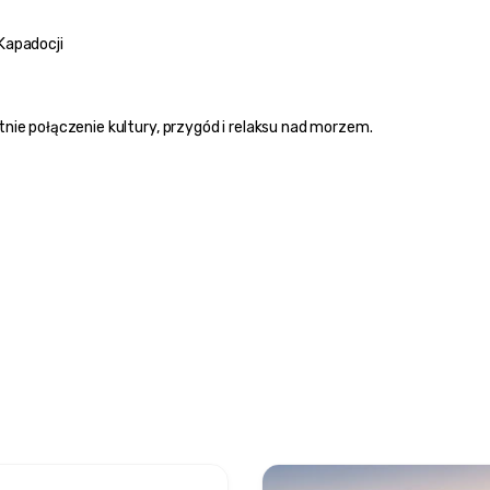
Kapadocji
etnie połączenie kultury, przygód i relaksu nad morzem.