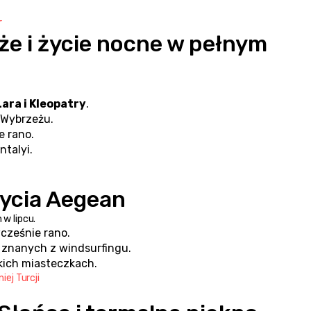
r
aże i życie nocne w pełnym 
Lara i Kleopatry
.
 Wybrzeżu.
e rano.
talyi.
 życia Aegean
 w lipcu.
cześnie rano.
, znanych z windsurfingu.
kich miasteczkach.
ej Turcji