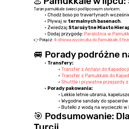
♨️ Pamukkale w lipcu:
Taran pamukkale świeci pod lipcowym słońcem.
Chodź boso po travertynach wcześnie
Pływaj w 
termalnych basenach
.
Zwiedzaj 
Starożytne Miasto Hierap
Dodaj przygodę: 
Paralotnia w Pamukk
👉 Połącz: 
4-dniowa wycieczka do Pamukkale, Efezu
🚐 Porady podróżne na
Transfery:
Transfer z Antalyi do Kapadocj
Transfer z Pamukkale do Kapad
Shuttle i prywatne przejazdy z 
Porady pakowania:
Lekkie letnie ubrania, kapelus
Wygodne sandały do spacerów 
Butelki z wodą na wycieczki w 
🎯 Podsumowanie: Dlac
Turcji