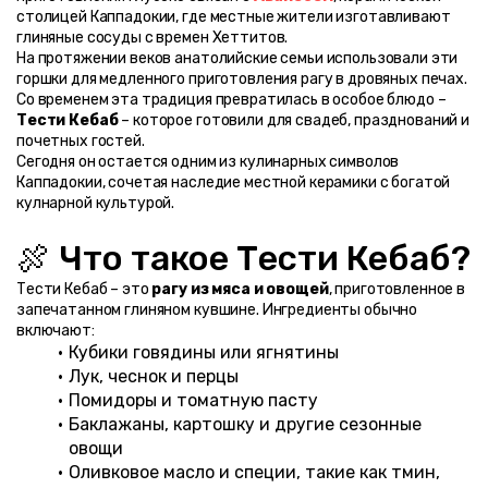
столицей Каппадокии, где местные жители изготавливают 
глиняные сосуды с времен Хеттитов.
На протяжении веков анатолийские семьи использовали эти 
горшки для медленного приготовления рагу в дровяных печах. 
Со временем эта традиция превратилась в особое блюдо – 
Тести Кебаб
 – которое готовили для свадеб, празднований и 
почетных гостей.
Сегодня он остается одним из кулинарных символов 
Каппадокии, сочетая наследие местной керамики с богатой 
кулнарной культурой.
🍖 Что такое Тести Кебаб?
Тести Кебаб – это 
рагу из мяса и овощей
, приготовленное в 
запечатанном глиняном кувшине. Ингредиенты обычно 
включают:
Кубики говядины или ягнятины
Лук, чеснок и перцы
Помидоры и томатную пасту
Баклажаны, картошку и другие сезонные 
овощи
Оливковое масло и специи, такие как тмин, 