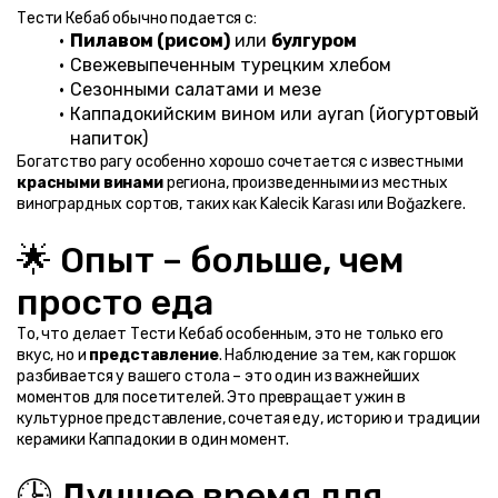
Тести Кебаб обычно подается с:
Пилавом (рисом)
 или 
булгуром
Свежевыпеченным турецким хлебом
Сезонными салатами и мезе
Каппадокийским вином или ayran (йогуртовый 
напиток)
Богатство рагу особенно хорошо сочетается с известными 
красными винами
 региона, произведенными из местных 
виногрардных сортов, таких как Kalecik Karası или Boğazkere.
🌟 Опыт – больше, чем 
просто еда
То, что делает Тести Кебаб особенным, это не только его 
вкус, но и 
представление
. Наблюдение за тем, как горшок 
разбивается у вашего стола – это один из важнейших 
моментов для посетителей. Это превращает ужин в 
культурное представление, сочетая еду, историю и традиции 
керамики Каппадокии в один момент.
🕒 Лучшее время для 