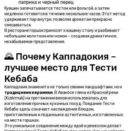
паприка и черный перец
Кувшин запечатывается тестом или фольгой, а затем 
медленно готовится в течение нескольких часов. Этот метод 
удерживает пар внутри, позволяя ароматам прекрасно 
смешиваться.
В ресторане горшок приносят к вашему столу и разбивают 
небольшим молотком или ножом – создавая драматичное, 
незабываемое представление.
🌄 Почему Каппадокия – 
лучшее место для Тести 
Кебаба
Каппадокия знаменита не только своими ландшафтами, но и 
традициями керамики
. В Авано́се глина из Красной реки 
(Kızılırmak) на протяжении веков использовалась для 
изготовления прочных кухонных посуд. Поедание Тести 
Кебаба здесь означает наслаждение блюдом, 
приготовленным и поданным в аутентичных, изготовленных 
на месте горшках.
Это уникальное соединение между едой и ремеслом делает 