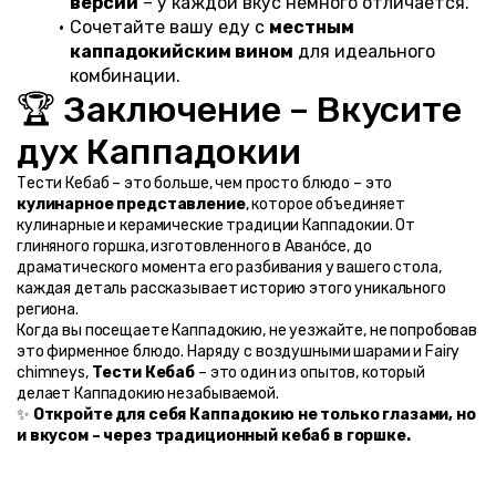
версии
 – у каждой вкус немного отличается.
Сочетайте вашу еду с 
местным 
каппадокийским вином
 для идеального 
комбинации.
🏆 Заключение – Вкусите 
дух Каппадокии
Тести Кебаб – это больше, чем просто блюдо – это 
кулинарное представление
, которое объединяет 
кулинарные и керамические традиции Каппадокии. От 
глиняного горшка, изготовленного в Авано́се, до 
драматического момента его разбивания у вашего стола, 
каждая деталь рассказывает историю этого уникального 
региона.
Когда вы посещаете Каппадокию, не уезжайте, не попробовав 
это фирменное блюдо. Наряду с воздушными шарами и Fairy 
chimneys, 
Тести Кебаб
 – это один из опытов, который 
делает Каппадокию незабываемой.
✨ 
Откройте для себя Каппадокию не только глазами, но 
и вкусом – через традиционный кебаб в горшке.