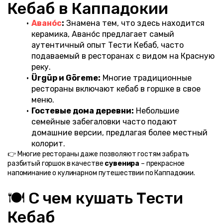
Кебаб в Каппадокии
Авано́с
:
 Знамена тем, что здесь находится 
керамика, Авано́с предлагает самый 
аутентичный опыт Тести Кебаб, часто 
подаваемый в ресторанах с видом на Красную 
реку.
Ürgüp и Göreme:
 Многие традиционные 
рестораны включают кебаб в горшке в свое 
меню.
Гостевые дома деревни:
 Небольшие 
семейные забегаловки часто подают 
домашние версии, предлагая более местный 
колорит.
👉 Многие рестораны даже позволяют гостям забрать 
разбитый горшок в качестве 
сувенира
 – прекрасное 
напоминание о кулинарном путешествии по Каппадокии.
🍽️ С чем кушать Тести 
Кебаб