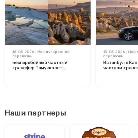
16-05-2026
Междугородние
13-05-2026
Меж
перевозки
перевозки
Бесперебойный частный
Истанбул в Ка
трансфер Памуккале -
частном транс
Каппадокия: комфорт между
расслабляющий
двумя иконами
стильных путе
Наши партнеры