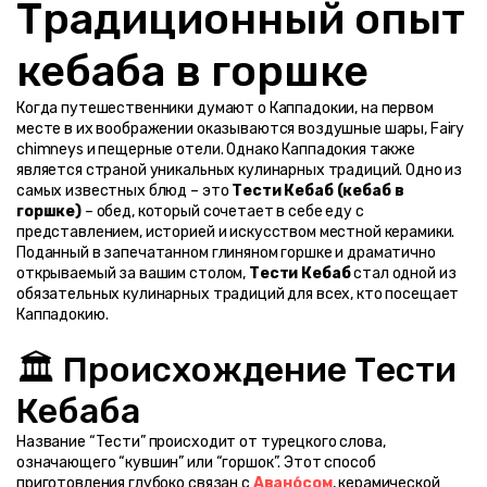
Традиционный опыт 
кебаба в горшке
Когда путешественники думают о Каппадокии, на первом 
месте в их воображении оказываются воздушные шары, Fairy 
chimneys и пещерные отели. Однако Каппадокия также 
является страной уникальных кулинарных традиций. Одно из 
самых известных блюд – это 
Тести Кебаб (кебаб в 
горшке)
 – обед, который сочетает в себе еду с 
представлением, историей и искусством местной керамики.
Поданный в запечатанном глиняном горшке и драматично 
открываемый за вашим столом, 
Тести Кебаб
 стал одной из 
обязательных кулинарных традиций для всех, кто посещает 
Каппадокию.
🏛️ Происхождение Тести 
Кебаба
Название “Тести” происходит от турецкого слова, 
означающего “кувшин” или “горшок”. Этот способ 
приготовления глубоко связан с 
Авано́сом
, керамической 