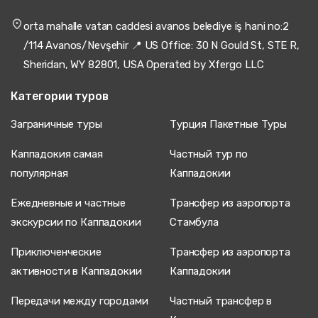
orta mahalle vatan caddesi avanos belediye iş hani no:2
/114 Avanos/Nevşehir 📍 US Office: 30 N Gould St, STE R,
Sheridan, WY 82801, USA Operated by Xfergo LLC
Категории туров
Заграничные туры
Турция Пакетные Туры
Каппадокия самая
Частный тур по
популярная
Каппадокии
Ежедневные и частные
Трансфер из аэропорта
экскурсии по Каппадокии
Стамбула
Приключенческие
Трансфер из аэропорта
активности в Каппадокии
Каппадокии
Передачи между городами
Частный трансфер в