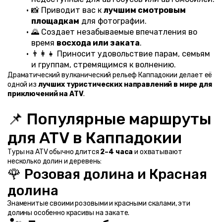
📸 Приводит вас к 
лучшим смотровым 
площадкам
 для фотографии.
🌄 Создает незабываемые впечатления во 
время 
восхода или заката
.
👨‍👩‍👧 Приносит удовольствие парам, семьям 
и группам, стремящимся к волнению.
Драматический вулканический рельеф Каппадокии делает её 
одной из 
лучших туристических направлений в мире для 
приключений на ATV
.
📌 Популярные маршруты 
для ATV в Каппадокии
Туры на ATV обычно длится 
2–4 часа
 и охватывают 
несколько долин и деревень:
🌹 Розовая долина и Красная 
долина
Знаменитые своими розовыми и красными скалами, эти 
долины особенно красивы на закате.