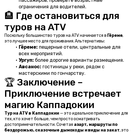
пассажиров; проверьте возрастные 
ограничения для водителей.
🏨 Где остановиться для 
туров на ATV
Поскольку большинство туров на ATV начинается в 
Гёреме
, 
это лучшее место для проживания. Альтернативы:
Гёреме:
 пещерные отели, центральные для 
всех мероприятий.
Ургуп:
 более дорогие варианты размещения.
Авсанос:
 гостиницы у реки, рядом с 
мастерскими по гончарству.
🏆 Заключение – 
Приключение встречает 
магию Каппадокии
Тур на ATV в Каппадокии
 — это идеальное приключение для 
тех, кто хочет больше, чем просто осматривать 
достопримечательности. Сочетая 
азарт, маршруты по 
бездорожью, сказочные дымоходы и виды на закат
, это 