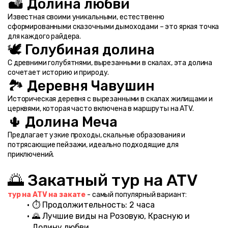
🏜️ Долина любви
Известная своими уникальными, естественно 
сформированными сказочными дымоходами – это яркая точка 
для каждого райдера.
🕊️ Голубиная долина
С древними голубятнями, вырезанными в скалах, эта долина 
сочетает историю и природу.
🏞️ Деревня Чавушин
Историческая деревня с вырезанными в скалах жилищами и 
церквями, которая часто включена в маршруты на ATV.
🌵 Долина Меча
Предлагает узкие проходы, скальные образования и 
потрясающие пейзажи, идеально подходящие для 
приключений.
🌅 Закатный тур на ATV
тур на ATV на закате
 - самый популярный вариант:
⏱️ Продолжительность: 2 часа
🌄 Лучшие виды на Розовую, Красную и 
Долину любви