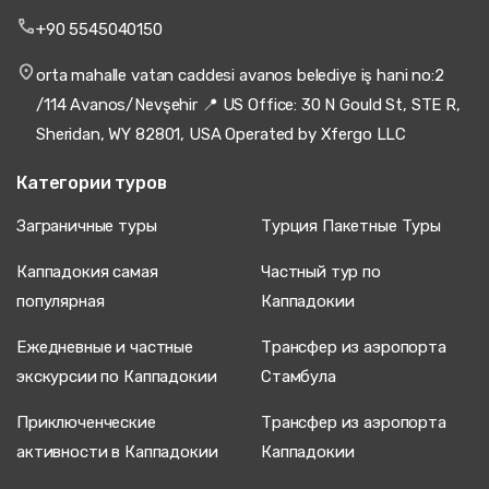
+90 5545040150
orta mahalle vatan caddesi avanos belediye iş hani no:2
/114 Avanos/Nevşehir 📍 US Office: 30 N Gould St, STE R,
Sheridan, WY 82801, USA Operated by Xfergo LLC
Категории туров
Заграничные туры
Турция Пакетные Туры
Каппадокия самая
Частный тур по
популярная
Каппадокии
Ежедневные и частные
Трансфер из аэропорта
экскурсии по Каппадокии
Стамбула
Приключенческие
Трансфер из аэропорта
активности в Каппадокии
Каппадокии