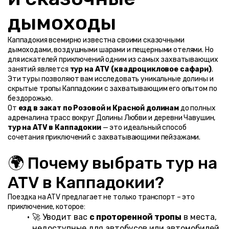
дымоходы
Каппадокия всемирно известна своими сказочными 
дымоходами, воздушными шарами и пещерными отелями. Но 
для искателей приключений одним из самых захватывающих 
занятий является 
тур на ATV (квадроцикловое сафари)
. 
Эти туры позволяют вам исследовать уникальные долины и 
скрытые тропы Каппадокии с захватывающим его опытом по 
бездорожью.
От 
езд в закат по Розовой и Красной долинам
 до полных 
адреналина трасс вокруг Долины Любви и деревни Чавушин, 
тур на ATV в Каппадокии
 — это идеальный способ 
сочетания приключений с захватывающими пейзажами.
🌍 Почему выбрать тур на 
ATV в Каппадокии?
Поездка на ATV предлагает не только транспорт – это 
приключение, которое:
🚀 Уводит вас 
с проторенной тропы
 в места, 
недоступные для автобусов или автомобилей.