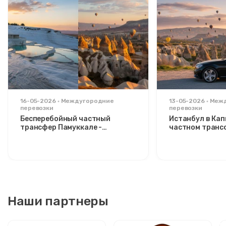
16-05-2026
Междугородние
13-05-2026
Меж
перевозки
перевозки
Бесперебойный частный
Истанбул в Ка
трансфер Памуккале -
частном транс
Каппадокия: комфорт между
расслабляющий
двумя иконами
стильных путе
Наши партнеры