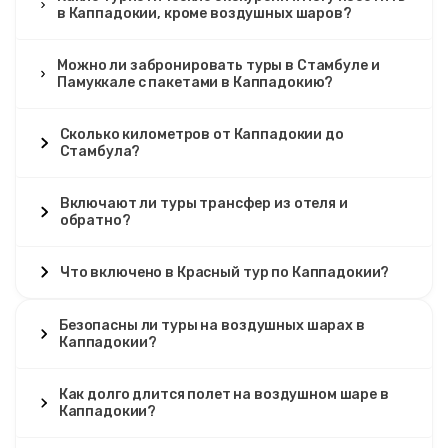
в Каппадокии, кроме воздушных шаров?
Можно ли забронировать туры в Стамбуле и
Памуккале с пакетами в Каппадокию?
Сколько километров от Каппадокии до
Стамбула?
Включают ли туры трансфер из отеля и
обратно?
Что включено в Красный тур по Каппадокии?
Безопасны ли туры на воздушных шарах в
Каппадокии?
Как долго длится полет на воздушном шаре в
Каппадокии?