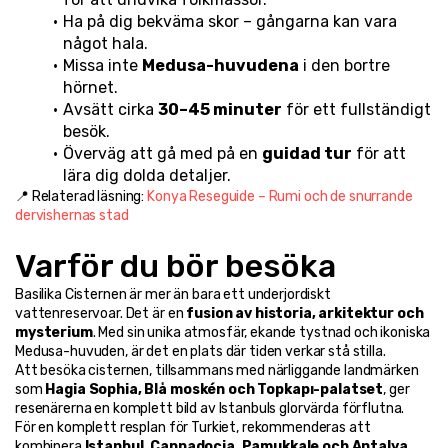
Ha på dig bekväma skor – gångarna kan vara 
något hala.
Missa inte 
Medusa-huvudena
 i den bortre 
hörnet.
Avsätt cirka 
30–45 minuter
 för ett fullständigt 
besök.
Överväg att gå med på en 
guidad tur
 för att 
lära dig dolda detaljer.
📍 Relaterad läsning: 
Konya Reseguide – Rumi och de snurrande 
dervishernas stad
Varför du bör besöka
Basilika Cisternen är mer än bara ett underjordiskt 
vattenreservoar. Det är en 
fusion av historia, arkitektur och 
mysterium
. Med sin unika atmosfär, ekande tystnad och ikoniska 
Medusa-huvuden, är det en plats där tiden verkar stå stilla.
Att besöka cisternen, tillsammans med närliggande landmärken 
som 
Hagia Sophia, Blå moskén och Topkapı-palatset
, ger 
resenärerna en komplett bild av Istanbuls glorvärda förflutna.
För en komplett resplan för Turkiet, rekommenderas att 
kombinera 
Istanbul, Cappadocia, Pamukkale och Antalya
.