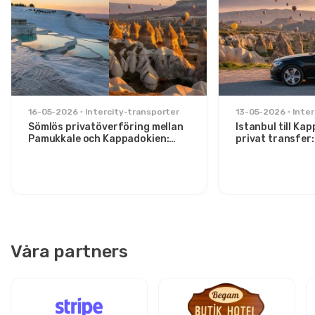
16-05-2026
Intercity-transporter
13-05-2026
Inter
Sömlös privatöverföring mellan
Istanbul till Ka
Pamukkale och Kappadokien:
privat transfer
Komfort mellan två ikoner
för stiliga rese
Våra partners