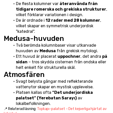
De flesta kolumner var 
återanvända från 
tidigare romerska och grekiska strukturer
, 
vilket förklarar variationen i design.
De är ordnade i 
12 rader med 28 kolumner
, 
vilket skapar en symmetrisk underjordisk 
"katedral".
Medusa-huvuden
Två berömda kolumnbaser visar utkarvade 
huvuden av 
Medusa
 från grekisk mytologi.
Ett huvud är placerat 
uppochner
, det andra 
på 
sidan
 – tros skydda cisternen från ondska eller 
helt enkelt för strukturella skäl.
Atmosfären
Svagt belysta gångar med reflekterande 
vattenytor skapar en mystisk upplevelse.
Platsen kallas ofta 
“Det underjordiska 
palatset” (Yerebatan Sarayı)
 av 
lokalbefolkningen.
📍 Relaterad läsning: 
Topkapı-palatset – Det kejserliga hjärtat av 