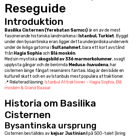
Reseguide
Introduktion
Basilika Cisternen (Yerebatan Sarnıcı)
 är en av de mest 
fascinerande historiska landmärkena i 
Istanbul, Turkiet
. Byggd 
under den bysantinska eran, ligger detta underjordiska underverk 
under de livliga gatorna i 
Sultanahmet
, bara ett kort avstånd 
från 
Hagia Sophia
 och 
Blå moskén
.
Med sin mystiska 
skogsbild av 336 marmorkolumner
, svagt 
upplysta gångar och de berömda 
Medusa-huvudena
, har 
cisternen länge fångat resenärers fantasi. Idag är den både en 
kulturell skatt och en av Istanbuls mest populära attraktioner.
📍 Relaterad läsning: 
Istanbul Attraktioner – Hagia Sophia, Blå 
moskén & Grand Bazaar
Historia om Basilika 
Cisternen
Bysantinska ursprung
Cisternen beställdes av 
kejsar Justinian I
 på 500-talet (kring 