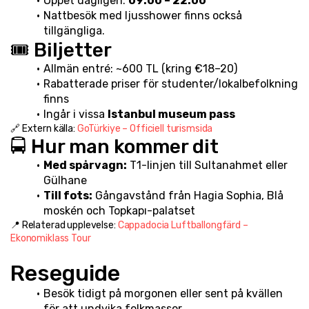
Öppet dagligen: 
09:00 – 22:00
Nattbesök med ljusshower finns också 
tillgängliga.
🎟️ Biljetter
Allmän entré: ~600 TL (kring €18–20)
Rabatterade priser för studenter/lokalbefolkning 
finns
Ingår i vissa 
Istanbul museum pass
🔗 Extern källa: 
GoTürkiye – Officiell turismsida
🚍 Hur man kommer dit
Med spårvagn:
 T1-linjen till Sultanahmet eller 
Gülhane
Till fots:
 Gångavstånd från Hagia Sophia, Blå 
moskén och Topkapı-palatset
📍 Relaterad upplevelse: 
Cappadocia Luftballongfärd – 
Ekonomiklass Tour
Reseguide
Besök tidigt på morgonen eller sent på kvällen 
för att undvika folkmassor.