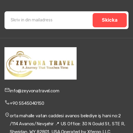
Skicka
info@zeyvonatravel.com
+90 5545040150
orta mahalle vatan caddesi avanos belediye iş hani no:2
/114 Avanos/Nevşehir 📍 US Office: 30 N Gould St, STE R,
Sheridan, WY 82801, USA Operated by Xfergo LLC