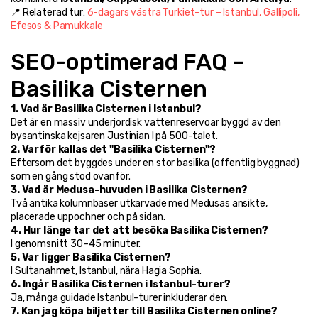
📍 Relaterad tur: 
6-dagars västra Turkiet-tur – Istanbul, Gallipoli, 
Efesos & Pamukkale
SEO-optimerad FAQ – 
Basilika Cisternen
1. Vad är Basilika Cisternen i Istanbul?
Det är en massiv underjordisk vattenreservoar byggd av den 
bysantinska kejsaren Justinian I på 500-talet.
2. Varför kallas det "Basilika Cisternen"? 
Eftersom det byggdes under en stor basilika (offentlig byggnad) 
som en gång stod ovanför.
3. Vad är Medusa-huvuden i Basilika Cisternen?
Två antika kolumnbaser utkarvade med Medusas ansikte, 
placerade uppochner och på sidan.
4. Hur länge tar det att besöka Basilika Cisternen?
I genomsnitt 30–45 minuter.
5. Var ligger Basilika Cisternen?
I Sultanahmet, Istanbul, nära Hagia Sophia.
6. Ingår Basilika Cisternen i Istanbul-turer?
Ja, många guidade Istanbul-turer inkluderar den.
7. Kan jag köpa biljetter till Basilika Cisternen online?