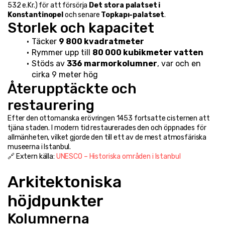
532 e.Kr.) för att försörja 
Det stora palatset i 
Konstantinopel
 och senare 
Topkapı-palatset
.
Storlek och kapacitet
Täcker 
9 800 kvadratmeter
Rymmer upp till 
80 000 kubikmeter vatten
Stöds av 
336 marmorkolumner
, var och en 
cirka 9 meter hög
Återupptäckte och 
restaurering
Efter den ottomanska erövringen 1453 fortsatte cisternen att 
tjäna staden. I modern tid restaurerades den och öppnades för 
allmänheten, vilket gjorde den till ett av de mest atmosfäriska 
museerna i Istanbul.
🔗 Extern källa: 
UNESCO – Historiska områden i Istanbul
Arkitektoniska 
höjdpunkter
Kolumnerna