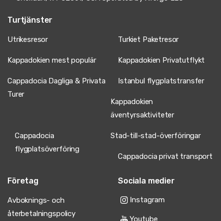
Turtjänster
Utrikesresor
Turkiet Paketresor
Kappadokien mest populär
Kappadokien Privatutflykt
Cappadocia Dagliga & Privata
Istanbul flygplatstransfer
Turer
Kappadokien
äventyrsaktiviteter
Cappadocia
Stad-till-stad-överföringar
flygplatsöverföring
Cappadocia privat transport
Företag
Sociala medier
Instagram
Avboknings- och
återbetalningspolicy
Youtube