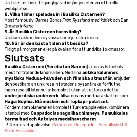
Ja, biljetter finns tillgängliga vid ingången eller via officiella 
webbplatser.
8. Vilka filmer spelades in i Basilika Cisternen?
Most famously, James Bonds 
Från Ryssland med kärlek
 och Dan 
Browns 
Inferno
.
9. Är Basilika Cisternen barnvänlig?
Ja, barn älskar den mystiska underjordiska miljön.
10. När är den bästa tiden att besöka?
Tidigt på morgonen eller på kvällen för att undvika folkmassor.
Slutsats
Basilika Cisternen (Yerebatan Sarnıcı)
 är en av Istanbuls 
mest förtrollande landmärken. Med sina 
antika kolumner, 
mystiska Medusa-huvuden och filmiska atmosfär
, erbjuder 
den besökare en unik resa in i stadens bysantinska förflutna.
Ingen resa till Istanbul är komplett utan att utforska detta 
underjordiska underverk
, tillsammans med nära skatter som 
Hagia Sophia, Blå moskén och Topkapı-palatset
.
För dem som planerar en komplett Turkietupplevelse, kombinera 
Istanbul med 
Cappadocias sagolika chimneys, Pamukkales 
termalbad och Antalyas medelhavscharm
.
📍 Relaterad upplevelse: 
Pamukkale Reseguide – Bomullsslott & 
Antik Hierapolis