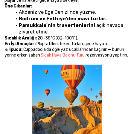
plajlar ve hareketli gece hayatı bekleyin.
Öne Çıkanlar:
Akdeniz ve Ege Denizi’nde yüzme.
Bodrum ve Fethiye'den mavi turlar.
Pamukkale'nin travertenlerini
 açık havada 
ziyaret etme.
Sıcaklık Aralığı:
 28–38°C (82–100°F).
En İyi Amaçlar:
 Plaj tatilleri, tekne turları, gece hayatı.
⚠️ 
İpucu:
 Cappadocia'da öğle yaz sıcaklarından kaçının — bunun 
yerine erken sabah 
Sıcak Hava Balonu Turu
 rezervasyonu yaptırın.