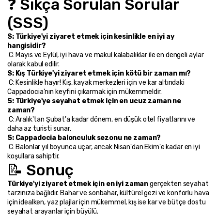
❓ Sıkça Sorulan Sorular 
(SSS)
S: Türkiye'yi ziyaret etmek için kesinlikle en iyi ay 
hangisidir?
 C: Mayıs ve Eylül, iyi hava ve makul kalabalıklar ile en dengeli aylar 
olarak kabul edilir.
S: Kış Türkiye'yi ziyaret etmek için kötü bir zaman mı?
 C: Kesinlikle hayır! Kış, kayak merkezleri için ve kar altındaki 
Cappadocia'nın keyfini çıkarmak için mükemmeldir.
S: Türkiye'ye seyahat etmek için en ucuz zaman ne 
zaman?
 C: Aralık'tan Şubat'a kadar dönem, en düşük otel fiyatlarını ve 
daha az turisti sunar.
S: Cappadocia balonculuk sezonu ne zaman?
 C: Balonlar yıl boyunca uçar, ancak Nisan'dan Ekim'e kadar en iyi 
koşullara sahiptir.
📝 Sonuç
Türkiye'yi ziyaret etmek için en iyi zaman
 gerçekten seyahat 
tarzınıza bağlıdır. Bahar ve sonbahar, kültürel gezi ve konforlu hava 
için idealken, yaz plajlar için mükemmel, kış ise kar ve bütçe dostu 
seyahat arayanlar için büyülü.