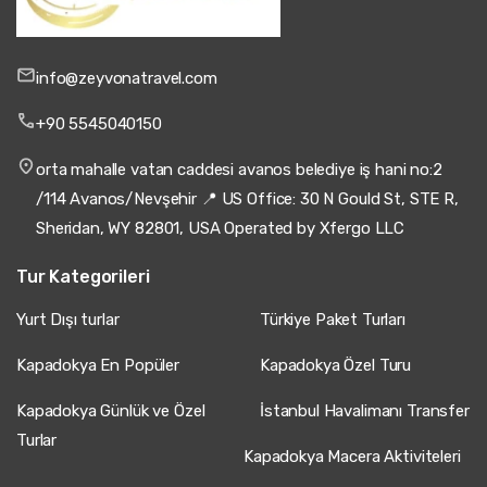
info@zeyvonatravel.com
+90 5545040150
orta mahalle vatan caddesi avanos belediye iş hani no:2
/114 Avanos/Nevşehir 📍 US Office: 30 N Gould St, STE R,
Sheridan, WY 82801, USA Operated by Xfergo LLC
Tur Kategorileri
Yurt Dışı turlar
Türkiye Paket Turları
Kapadokya En Popüler
Kapadokya Özel Turu
Kapadokya Günlük ve Özel
İstanbul Havalimanı Transfer
Turlar
Kapadokya Macera Aktiviteleri