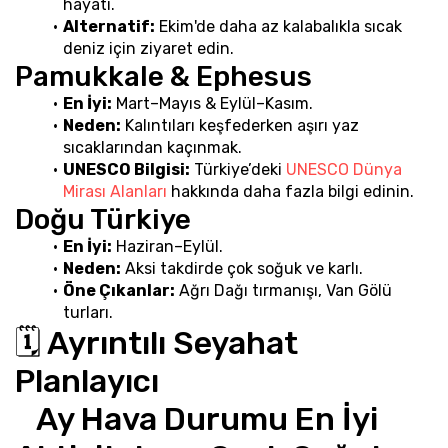
hayatı.
Alternatif:
 Ekim'de daha az kalabalıkla sıcak 
deniz için ziyaret edin.
Pamukkale & Ephesus
En İyi:
 Mart–Mayıs & Eylül–Kasım.
Neden:
 Kalıntıları keşfederken aşırı yaz 
sıcaklarından kaçınmak.
UNESCO Bilgisi:
 Türkiye’deki 
UNESCO Dünya 
Mirası Alanları
 hakkında daha fazla bilgi edinin.
Doğu Türkiye
En İyi:
 Haziran–Eylül.
Neden:
 Aksi takdirde çok soğuk ve karlı.
Öne Çıkanlar:
 Ağrı Dağı tırmanışı, Van Gölü 
turları.
🗓️ Ayrıntılı Seyahat 
Planlayıcı
   Ay Hava Durumu En İyi 