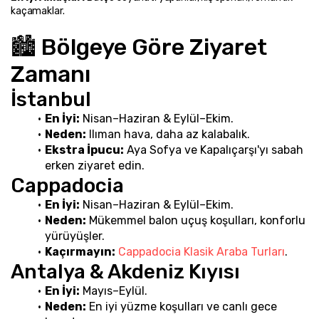
kaçamaklar.
🏙️ Bölgeye Göre Ziyaret 
Zamanı
İstanbul
En İyi:
 Nisan–Haziran & Eylül–Ekim.
Neden:
 Ilıman hava, daha az kalabalık.
Ekstra İpucu:
 Aya Sofya ve Kapalıçarşı'yı sabah 
erken ziyaret edin.
Cappadocia
En İyi:
 Nisan–Haziran & Eylül–Ekim.
Neden:
 Mükemmel balon uçuş koşulları, konforlu 
yürüyüşler.
Kaçırmayın:
Cappadocia Klasik Araba Turları
.
Antalya & Akdeniz Kıyısı
En İyi:
 Mayıs–Eylül.
Neden:
 En iyi yüzme koşulları ve canlı gece 