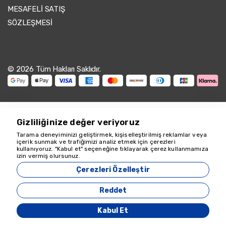
MESAFELİ SATIŞ
SÖZLEŞMESİ
© 2026 Tüm Hakları Saklıdır.
Gizliliğinize değer veriyoruz
Tarama deneyiminizi geliştirmek, kişiselleştirilmiş reklamlar veya
içerik sunmak ve trafiğimizi analiz etmek için çerezleri
kullanıyoruz. "Kabul et" seçeneğine tıklayarak çerez kullanmamıza
Yardım için buradayız
izin vermiş olursunuz.
18349
Çerezleri Özelleştir
Zeyvona Travel - 18349
Reddet
Acente Yönetim Sistemi
Kabul Et