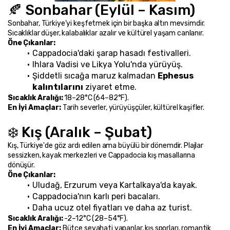
🍂 Sonbahar (Eylül – Kasım)
Sonbahar, Türkiye'yi keşfetmek için bir başka altın mevsimdir. 
Sıcaklıklar düşer, kalabalıklar azalır ve kültürel yaşam canlanır.
Öne Çıkanlar:
Cappadocia'daki şarap hasadı festivalleri.
Ihlara Vadisi ve Likya Yolu'nda yürüyüş.
Şiddetli sıcağa maruz kalmadan 
Ephesus 
kalıntılarını
 ziyaret etme.
Sıcaklık Aralığı:
 18–28°C (64–82°F).
En İyi Amaçlar:
 Tarih severler, yürüyüşçüler, kültürel kaşifler.
❄️ Kış (Aralık – Şubat)
Kış, Türkiye'de göz ardı edilen ama büyülü bir dönemdir. Plajlar 
sessizken, kayak merkezleri ve Cappadocia kış masallarına 
dönüşür.
Öne Çıkanlar:
Uludağ, Erzurum veya Kartalkaya'da kayak.
Cappadocia'nın karlı peri bacaları.
Daha ucuz otel fiyatları ve daha az turist.
Sıcaklık Aralığı:
 -2–12°C (28–54°F).
En İyi Amaçlar:
 Bütçe seyahati yapanlar, kış sporları, romantik 