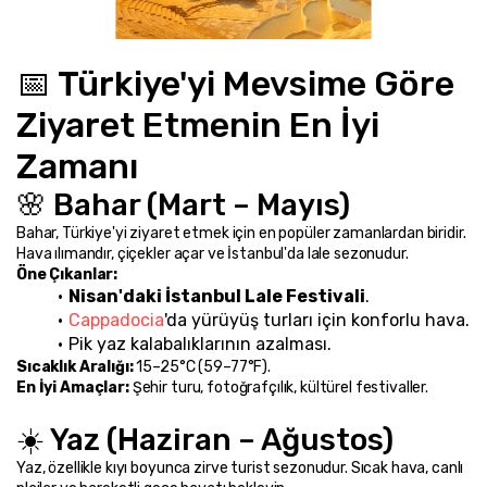
📅 Türkiye'yi Mevsime Göre 
Ziyaret Etmenin En İyi 
Zamanı
🌸 Bahar (Mart – Mayıs)
Bahar, Türkiye'yi ziyaret etmek için en popüler zamanlardan biridir. 
Hava ılımandır, çiçekler açar ve İstanbul'da lale sezonudur.
Öne Çıkanlar:
Nisan'daki İstanbul Lale Festivali
.
Cappadocia
'da yürüyüş turları için konforlu hava.
Pik yaz kalabalıklarının azalması.
Sıcaklık Aralığı:
 15–25°C (59–77°F).
En İyi Amaçlar:
 Şehir turu, fotoğrafçılık, kültürel festivaller.
☀️ Yaz (Haziran – Ağustos)
Yaz, özellikle kıyı boyunca zirve turist sezonudur. Sıcak hava, canlı 