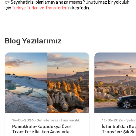
👉 Seyahatinizi planlamaya hazır mısınız? Unutulmaz bir yolculuk 
için 
Türkiye Turları ve Transferleri
'ni keşfedin.
Blog Yazılarımız
16-05-2026
Şehirlerarası Taşımacılık
13-05-2026
Şehir
Pamukkale–Kapadokya Özel
İstanbul'dan Ka
Transferi: İki İkon Arasında
Transfer: Şık S