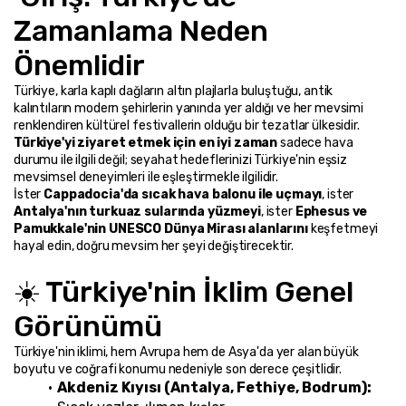
Zamanlama Neden 
Önemlidir
Türkiye, karla kaplı dağların altın plajlarla buluştuğu, antik 
kalıntıların modern şehirlerin yanında yer aldığı ve her mevsimi 
renklendiren kültürel festivallerin olduğu bir tezatlar ülkesidir. 
Türkiye'yi ziyaret etmek için en iyi zaman
 sadece hava 
durumu ile ilgili değil; seyahat hedeflerinizi Türkiye'nin eşsiz 
mevsimsel deneyimleri ile eşleştirmekle ilgilidir.
İster 
Cappadocia'da sıcak hava balonu ile uçmayı
, ister 
Antalya'nın turkuaz sularında yüzmeyi
, ister 
Ephesus ve 
Pamukkale'nin UNESCO Dünya Mirası alanlarını
 keşfetmeyi 
hayal edin, doğru mevsim her şeyi değiştirecektir.
☀️ Türkiye'nin İklim Genel 
Görünümü
Türkiye'nin iklimi, hem Avrupa hem de Asya'da yer alan büyük 
boyutu ve coğrafi konumu nedeniyle son derece çeşitlidir.
Akdeniz Kıyısı (Antalya, Fethiye, Bodrum):