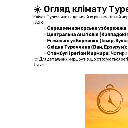
☀️ Огляд клімату Тур
Клімат Туреччини надзвичайно різноманітний через
і Азію.
Середземноморське узбережжя (А
Центральна Анатолія (Каппадокія,
Егейське узбережжя (Ізмір, Куша
Східна Туреччина (Ван, Ерзурум):
Стамбул і регіон Мармара:
 Чотири
👉 Для детальних маршрутів, що стосуються регі
Travel.