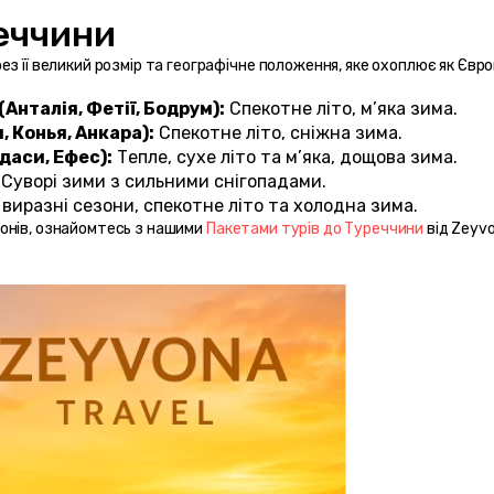
еччини 
 її великий розмір та географічне положення, яке охоплює як Європ
нталія, Фетії, Бодрум):
 Спекотне літо, м’яка зима.
 Конья, Анкара):
 Спекотне літо, сніжна зима.
даси, Ефес):
 Тепле, сухе літо та м’яка, дощова зима.
 Суворі зими з сильними снігопадами.
 виразні сезони, спекотне літо та холодна зима.
онів, ознайомтесь з нашими 
Пакетами турів до Туреччини
 від Zeyvo