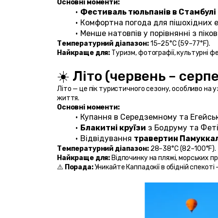
Основні моменти:
Фестиваль тюльпанів в Стамбулі
Комфортна погода для пішохідних е
Менше натовпів у порівнянні з піков
Температурний діапазон:
 15–25°C (59–77°F).
Найкраще для:
 Туризм, фотографії, культурні ф
☀️ Літо (червень – серпе
Літо — це пік туристичного сезону, особливо на у
життя.
Основні моменти:
Купання в Середземному та Егейсь
Блакитні круїзи
 з Бодруму та Феті
Відвідування 
травертин Памукка
Температурний діапазон:
 28–38°C (82–100°F).
Найкраще для:
 Відпочинку на пляжі, морських пр
⚠️ 
Порада:
 Уникайте Каппадокії в обідній спекот