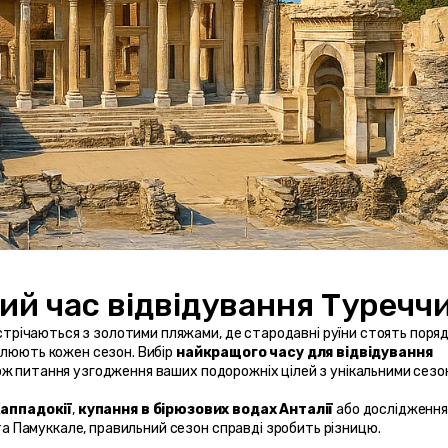
устрічаються з золотими пляжами, де стародавні руїни стоять поряд 
люють кожен сезон. Вибір 
найкращого часу для відвідування 
кож питання узгодження ваших подорожніх цілей з унікальними сезо
Каппадокії
, 
купання в бірюзових водах Анталії
 та Памуккале, правильний сезон справді зробить різницю.