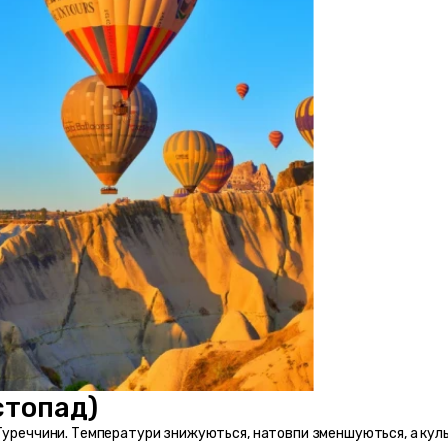
стопад) 
 Туреччини. Температури знижуються, натовпи зменшуються, а куль