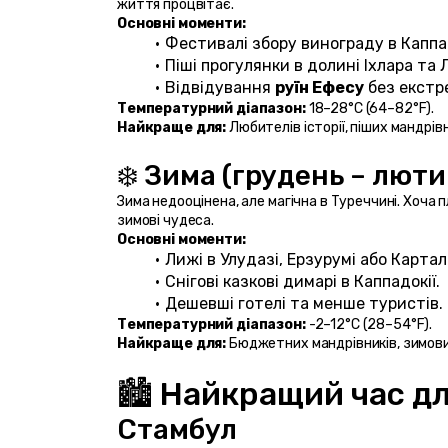
життя процвітає.
Основні моменти:
Фестивалі збору винограду в Каппад
Піші прогулянки в долині Іхлара та 
Відвідування 
руїн Ефесу
 без екстр
Температурний діапазон:
 18–28°C (64–82°F).
Найкраще для:
 Любителів історії, піших мандрів
❄️ Зима (грудень – люти
Зима недооцінена, але магічна в Туреччині. Хоча 
зимові чудеса.
Основні моменти:
Лижі в Улудазі, Ерзурумі або Картал
Снігові казкові димарі в Каппадокії.
Дешевші готелі та менше туристів.
Температурний діапазон:
 -2–12°C (28–54°F).
Найкраще для:
 Бюджетних мандрівників, зимови
🏙️ Найкращий час д
Стамбул 