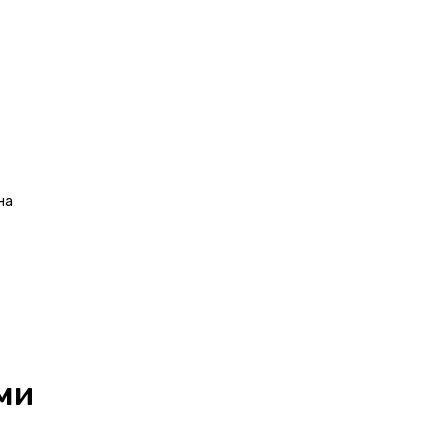
а 
ми 