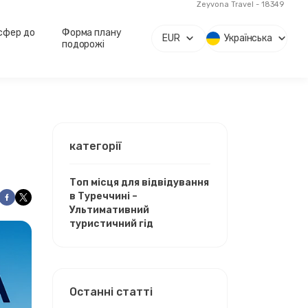
Zeyvona Travel - 18349
сфер до
Форма плану
EUR
Українська
подорожі
категорії
Топ місця для відвідування
в Туреччині –
Ультимативний
туристичний гід
Останні статті