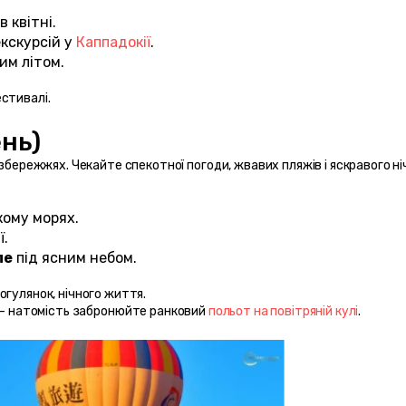
 в квітні.
кскурсій у 
Каппадокії
.
им літом.
естивалі.
нь) 
збережжях. Чекайте спекотної погоди, жвавих пляжів і яскравого ніч
кому морях.
ї.
ле
 під ясним небом.
огулянок, нічного життя.
і — натомість забронюйте ранковий 
польот на повітряній кулі
.