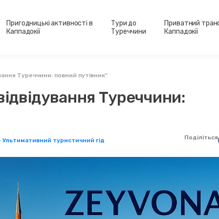
Пригодницькі активності в
Тури до
Приватний тран
Каппадокії
Туреччини
Каппадокії
вання Туреччини: повний путівник"
відвідування Туреччини:
Поділіться
 – Ультимативний туристичний гід