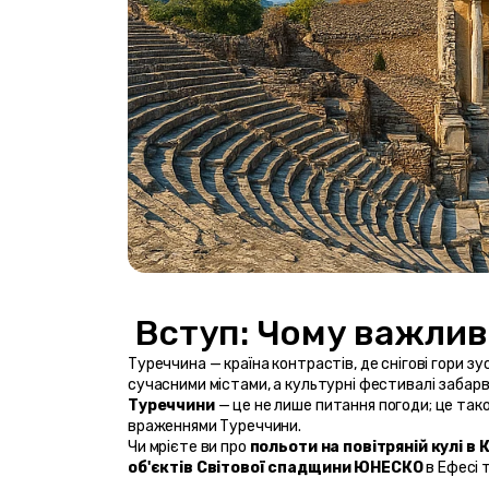
Туреччина — країна контрастів, де снігові гори з
сучасними містами, а культурні фестивалі забарв
Туреччини
 — це не лише питання погоди; це та
враженнями Туреччини.
Чи мрієте ви про 
польоти на повітряній кулі в 
об'єктів Світової спадщини ЮНЕСКО
 в Ефесі