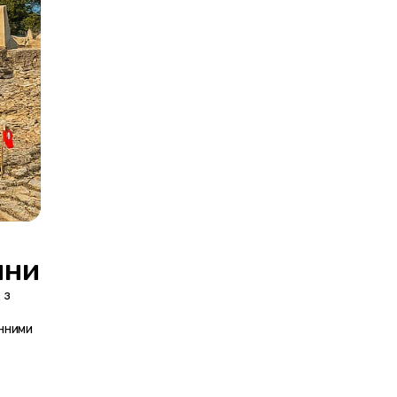
 Вступ: Чому важливий час відвідування Туреччини 
з 
нними 
 або дослідження 