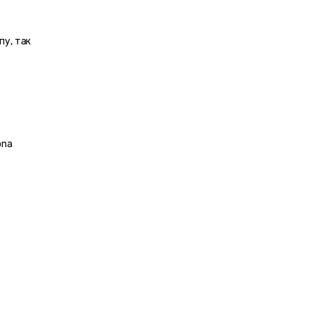
у, так 
na 