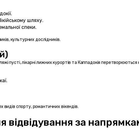
окії.
Лікійському шляху.
емальної спеки.
ників, культурних дослідників.
й) 
пляжі пусті, лікарні лижних курортів та Каппадокія перетворюються н
каї.
х видів спорту, романтичних вікендів.
ля відвідування за напрямка