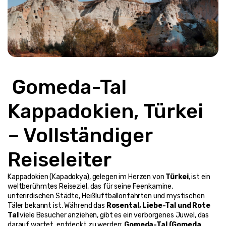
 Gomeda-Tal 
Kappadokien, Türkei 
– Vollständiger 
Reiseleiter
Kappadokien (Kapadokya), gelegen im Herzen von 
Türkei
, ist ein 
weltberühmtes Reiseziel, das für seine Feenkamine, 
unterirdischen Städte, Heißluftballonfahrten und mystischen 
Täler bekannt ist. Während das 
Rosental, Liebe-Tal und Rote 
Tal
 viele Besucher anziehen, gibt es ein verborgenes Juwel, das 
darauf wartet, entdeckt zu werden: 
Gomeda-Tal (Gomeda 