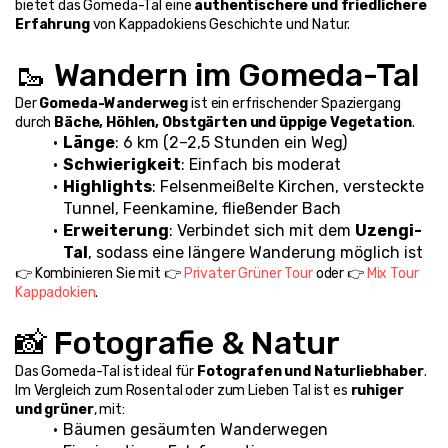
bietet das Gomeda-Tal eine 
authentischere und friedlichere 
Erfahrung
 von Kappadokiens Geschichte und Natur.
🥾 Wandern im Gomeda-Tal
Der 
Gomeda-Wanderweg
 ist ein erfrischender Spaziergang 
durch 
Bäche, Höhlen, Obstgärten und üppige Vegetation
.
Länge
: 6 km (2–2,5 Stunden ein Weg)
Schwierigkeit
: Einfach bis moderat
Highlights
: Felsenmeißelte Kirchen, versteckte 
Tunnel, Feenkamine, fließender Bach
Erweiterung
: Verbindet sich mit dem 
Uzengi-
Tal
, sodass eine längere Wanderung möglich ist
👉 Kombinieren Sie mit 👉 
Privater Grüner Tour
 oder 👉 
Mix Tour 
Kappadokien
.
📸 Fotografie & Natur
Das Gomeda-Tal ist ideal für 
Fotografen und Naturliebhaber
. 
Im Vergleich zum Rosental oder zum Lieben Tal ist es 
ruhiger 
und grüner
, mit:
Bäumen gesäumten Wanderwegen