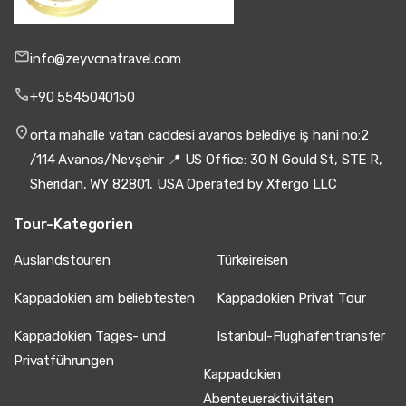
info@zeyvonatravel.com
+90 5545040150
orta mahalle vatan caddesi avanos belediye iş hani no:2
/114 Avanos/Nevşehir 📍 US Office: 30 N Gould St, STE R,
Sheridan, WY 82801, USA Operated by Xfergo LLC
Tour-Kategorien
Auslandstouren
Türkeireisen
Kappadokien am beliebtesten
Kappadokien Privat Tour
Kappadokien Tages- und
Istanbul-Flughafentransfer
Privatführungen
Kappadokien
Abenteueraktivitäten