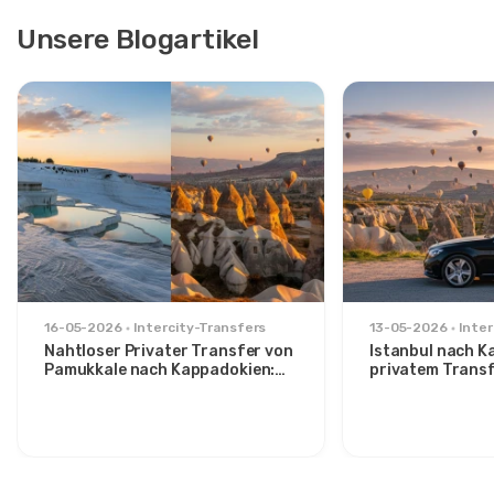
Unsere Blogartikel
16-05-2026
Intercity-Transfers
13-05-2026
Inter
Nahtloser Privater Transfer von
Istanbul nach K
Pamukkale nach Kappadokien:
privatem Trans
Komfort zwischen zwei Ikonen
Route für stilvo