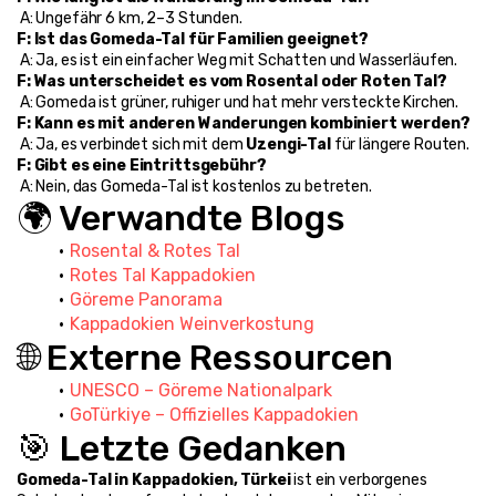
 A: Ungefähr 6 km, 2–3 Stunden.
F: Ist das Gomeda-Tal für Familien geeignet?
 A: Ja, es ist ein einfacher Weg mit Schatten und Wasserläufen.
F: Was unterscheidet es vom Rosental oder Roten Tal?
 A: Gomeda ist grüner, ruhiger und hat mehr versteckte Kirchen.
F: Kann es mit anderen Wanderungen kombiniert werden?
 A: Ja, es verbindet sich mit dem 
Uzengi-Tal
 für längere Routen.
F: Gibt es eine Eintrittsgebühr?
 A: Nein, das Gomeda-Tal ist kostenlos zu betreten.
🌍 Verwandte Blogs
Rosental & Rotes Tal
Rotes Tal Kappadokien
Göreme Panorama
Kappadokien Weinverkostung
🌐 Externe Ressourcen
UNESCO – Göreme Nationalpark
GoTürkiye – Offizielles Kappadokien
🎯 Letzte Gedanken
Gomeda-Tal in Kappadokien, Türkei
 ist ein verborgenes 