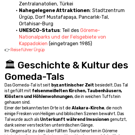
Zentralanatolien, Türkei
Nahegelegene Attraktionen
: Stadtzentrum 
Ürgüp, Dorf Mustafapaşa, Pancarlık-Tal, 
Ortahisar-Burg
UNESCO-Status
: Teil des 
Göreme-
Nationalparks und der Felsgebiete von 
Kappadokien
 (eingetragen 1985)
👉 
Reiseführer Ürgüp
🏛️ Geschichte & Kultur des 
Gomeda-Tals
Das Gomeda-Tal ist seit 
byzantinischer Zeit
 besiedelt. Das Tal 
ist gefüllt mit 
felsenmeißelten Kirchen, Taubenhäusern, 
Klöstern und Höhlenwohnungen
, die in weichen Tuffstein 
gehauen sind.
Einer der bekanntesten Orte ist die 
Alakara-Kirche
, die noch 
einige Fresken von Heiligen und biblischen Szenen bewahrt. Das 
Tal wurde auch als 
Unterkunft während Invasionen
 genutzt, 
dank seiner versteckten unterirdischen Gänge.
Im Gegensatz zu den überfüllten Touristenorten in Göreme 