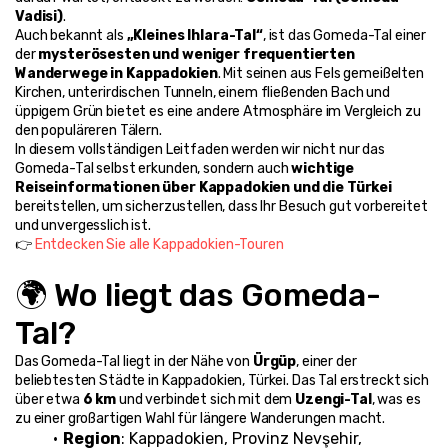
Vadisi)
.
Auch bekannt als 
„Kleines Ihlara-Tal“
, ist das Gomeda-Tal einer 
der 
mysterösesten und weniger frequentierten 
Wanderwege in Kappadokien
. Mit seinen aus Fels gemeißelten 
Kirchen, unterirdischen Tunneln, einem fließenden Bach und 
üppigem Grün bietet es eine andere Atmosphäre im Vergleich zu 
den populäreren Tälern.
In diesem vollständigen Leitfaden werden wir nicht nur das 
Gomeda-Tal selbst erkunden, sondern auch 
wichtige 
Reiseinformationen über Kappadokien und die Türkei
bereitstellen, um sicherzustellen, dass Ihr Besuch gut vorbereitet 
und unvergesslich ist.
👉 
Entdecken Sie alle Kappadokien-Touren
🌍 Wo liegt das Gomeda-
Tal?
Das Gomeda-Tal liegt in der Nähe von 
Ürgüp
, einer der 
beliebtesten Städte in Kappadokien, Türkei. Das Tal erstreckt sich 
über etwa 
6 km
 und verbindet sich mit dem 
Uzengi-Tal
, was es 
zu einer großartigen Wahl für längere Wanderungen macht.
Region
: Kappadokien, Provinz Nevşehir, 