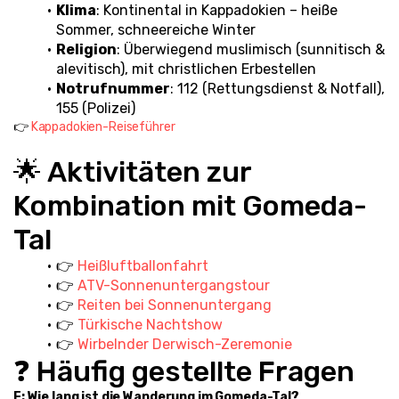
Klima
: Kontinental in Kappadokien – heiße 
Sommer, schneereiche Winter
Religion
: Überwiegend muslimisch (sunnitisch & 
alevitisch), mit christlichen Erbestellen
Notrufnummer
: 112 (Rettungsdienst & Notfall), 
155 (Polizei)
👉 
Kappadokien-Reiseführer
🌟 Aktivitäten zur 
Kombination mit Gomeda-
Tal
👉 
Heißluftballonfahrt
👉 
ATV-Sonnenuntergangstour
👉 
Reiten bei Sonnenuntergang
👉 
Türkische Nachtshow
👉 
Wirbelnder Derwisch-Zeremonie
❓ Häufig gestellte Fragen
F: Wie lang ist die Wanderung im Gomeda-Tal?