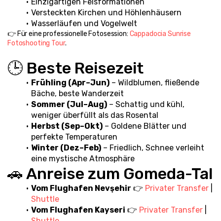
Einzigartigen Felsformationen
Versteckten Kirchen und Höhlenhäusern
Wasserläufen und Vogelwelt
👉 Für eine professionelle Fotosession: 
Cappadocia Sunrise 
Fotoshooting Tour
.
🕒 Beste Reisezeit
Frühling (Apr–Jun)
 – Wildblumen, fließende 
Bäche, beste Wanderzeit
Sommer (Jul–Aug)
 – Schattig und kühl, 
weniger überfüllt als das Rosental
Herbst (Sep–Okt)
 – Goldene Blätter und 
perfekte Temperaturen
Winter (Dez–Feb)
 – Friedlich, Schnee verleiht 
eine mystische Atmosphäre
🚗 Anreise zum Gomeda-Tal
Vom Flughafen Nevşehir
 👉 
Privater Transfer
 | 
Shuttle
Vom Flughafen Kayseri
 👉 
Privater Transfer
 | 
Shuttle