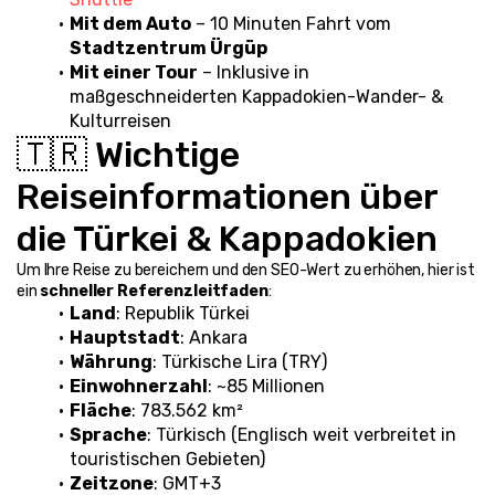
Mit dem Auto
 – 10 Minuten Fahrt vom 
Stadtzentrum Ürgüp
Mit einer Tour
 – Inklusive in 
maßgeschneiderten Kappadokien-Wander- & 
Kulturreisen
🇹🇷 Wichtige 
Reiseinformationen über 
die Türkei & Kappadokien
Um Ihre Reise zu bereichern und den SEO-Wert zu erhöhen, hier ist 
ein 
schneller Referenzleitfaden
:
Land
: Republik Türkei
Hauptstadt
: Ankara
Währung
: Türkische Lira (TRY)
Einwohnerzahl
: ~85 Millionen
Fläche
: 783.562 km²
Sprache
: Türkisch (Englisch weit verbreitet in 
touristischen Gebieten)
Zeitzone
: GMT+3