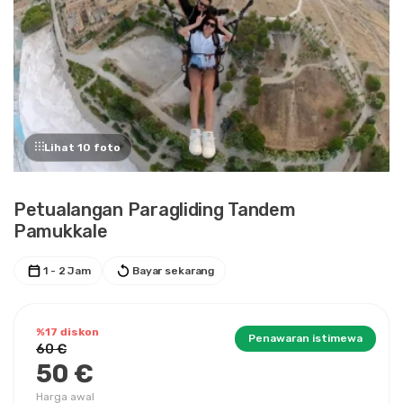
Lihat 10 foto
Petualangan Paragliding Tandem
Pamukkale
1 - 2 Jam
Bayar sekarang
%17 diskon
Penawaran istimewa
60 €
50 €
Harga awal