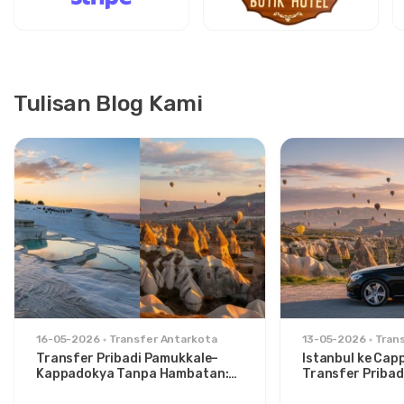
Tulisan Blog Kami
16-05-2026
Transfer Antarkota
13-05-2026
Tran
Transfer Pribadi Pamukkale–
Istanbul ke Cap
Kappadokya Tanpa Hambatan:
Transfer Pribad
Kenyamanan Antara Dua Ikon
untuk Traveler 