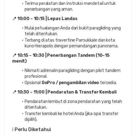
Terima peralatan dan instruksi mendetail untuk 
penerbangan yang aman.
📍 10:00 – 10:15 | Lepas Landas
Mulai petualangan Anda dari bukit paragliding yang 
telah ditentukan.
Terbang di atas travertine Pamukkale dan kota 
kuno Hierapolis dengan pemandangan panorama.
📍 10:15 – 10:30 | Penerbangan Tandem (10–15 
menit)
Nikmati adrenalin paragliding dengan pilot tandem 
profesional.
Opsional 
GoPro / pengambilan video
 tersedia.
📍 10:30 – 11:00 | Pendaratan & Transfer Kembali
Pendaratan lembut di zona pendaratan yang telah 
ditentukan.
Transfer kembali ke hotel Anda (jika opsi transfer 
dipilih).
ℹ️ Perlu Diketahui