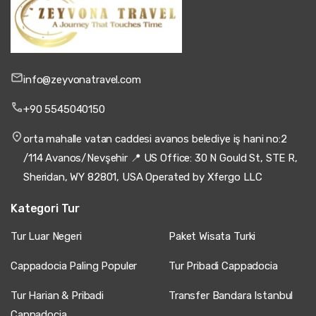
info@zeyvonatravel.com
+90 5545040150
orta mahalle vatan caddesi avanos belediye iş hani no:2
/114 Avanos/Nevşehir 📍 US Office: 30 N Gould St, STE R,
Sheridan, WY 82801, USA Operated by Xfergo LLC
Kategori Tur
Tur Luar Negeri
Paket Wisata Turki
Cappadocia Paling Populer
Tur Pribadi Cappadocia
Tur Harian & Pribadi
Transfer Bandara Istanbul
Cappadocia