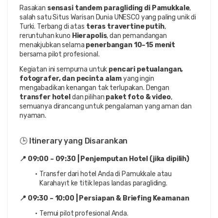
Rasakan 
sensasi tandem paragliding di Pamukkale
, 
salah satu Situs Warisan Dunia UNESCO yang paling unik di 
Turki. Terbang di atas 
teras travertine putih
, 
reruntuhan kuno 
Hierapolis
, dan pemandangan 
menakjubkan selama 
penerbangan 10–15 menit
bersama pilot profesional.
Kegiatan ini sempurna untuk 
pencari petualangan, 
fotografer, dan pecinta alam
 yang ingin 
mengabadikan kenangan tak terlupakan. Dengan 
transfer hotel
 dan pilihan 
paket foto & video
, 
semuanya dirancang untuk pengalaman yang aman dan 
nyaman.
🕒 Itinerary yang Disarankan
📍 09:00 – 09:30 | Penjemputan Hotel (jika dipilih)
Transfer dari hotel Anda di Pamukkale atau 
Karahayıt ke titik lepas landas paragliding.
📍 09:30 – 10:00 | Persiapan & Briefing Keamanan
Temui pilot profesional Anda.