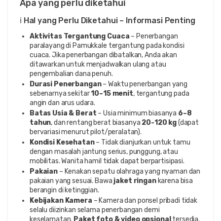
Apa yang perlu diketahui
ℹ️ Hal yang Perlu Diketahui – Informasi Penting
Aktivitas Tergantung Cuaca
– Penerbangan
paralayang di Pamukkale tergantung pada kondisi
cuaca. Jika penerbangan dibatalkan, Anda akan
ditawarkan untuk menjadwalkan ulang atau
pengembalian dana penuh.
Durasi Penerbangan
– Waktu penerbangan yang
sebenarnya sekitar
10–15 menit
, tergantung pada
angin dan arus udara.
Batas Usia & Berat
– Usia minimum biasanya
6–8
tahun
, dan rentang berat biasanya
20-120 kg
(dapat
bervariasi menurut pilot/peralatan).
Kondisi Kesehatan
– Tidak dianjurkan untuk tamu
dengan masalah jantung serius, punggung, atau
mobilitas. Wanita hamil tidak dapat berpartisipasi.
Pakaian
– Kenakan sepatu olahraga yang nyaman dan
pakaian yang sesuai. Bawa
jaket ringan
karena bisa
berangin di ketinggian.
Kebijakan Kamera
– Kamera dan ponsel pribadi tidak
selalu diizinkan selama penerbangan demi
keselamatan.
Paket foto & video opsional
tersedia.