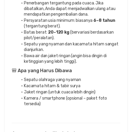
Penerbangan tergantung pada cuaca. Jika 
dibatalkan, Anda dapat menjadwalkan ulang atau 
mendapatkan pengembalian dana.
Persyaratan usia minimum: biasanya 
6–8 tahun
(tergantung berat).
Batas berat: 
20–120 kg
 (bervariasi berdasarkan 
pilot/peralatan).
Sepatu yang nyaman dan kacamata hitam sangat 
dianjurkan.
Bawa air dan jaket ringan (angin bisa dingin di 
ketinggian yang lebih tinggi).
🎒 Apa yang Harus Dibawa
Sepatu olahraga yang nyaman
Kacamata hitam & tabir surya
Jaket ringan (untuk cuaca lebih dingin)
Kamera / smartphone (opsional – paket foto 
tersedia)