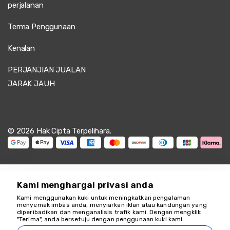
perjalanan
Terma Penggunaan
Kenalan
PERJANJIAN JUALAN
JARAK JAUH
© 2026 Hak Cipta Terpelihara.
Kami menghargai privasi anda
Kami menggunakan kuki untuk meningkatkan pengalaman
Kami di sini untuk
menyemak imbas anda, menyiarkan iklan atau kandungan yang
diperibadikan dan menganalisis trafik kami. Dengan mengklik
membantu
"Terima", anda bersetuju dengan penggunaan kuki kami.
18349