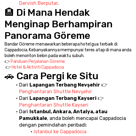
Dervish Berputar
.
🏨 Di Mana Hendak 
Menginap Berhampiran 
Panorama Göreme
Bandar Göreme menawarkan beberapa hotel gua terbaik di 
Cappadocia. Kebanyakannya mempunyai teres atap di mana anda 
boleh menonton belon pada waktu subuh.
👉 
Panduan Perjalanan Göreme
 👉 
Hotel & Aktiviti Cappadocia
🚗 Cara Pergi ke Situ
Dari 
Lapangan Terbang Nevşehir
 👉 
Penghantaran Shuttle Nevşehir
Dari 
Lapangan Terbang Kayseri
 👉 
Penghantaran Shuttle Kayseri
Dari 
Istanbul, Ankara, Antalya, atau 
Pamukkale
, anda boleh mencapai Cappadocia 
dengan pemindahan peribadi:
Istanbul ke Cappadocia