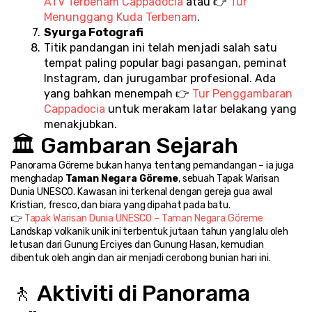
ATV Terbenam Cappadocia
 atau 👉 
Tur 
Menunggang Kuda Terbenam
.
Syurga Fotografi
Titik pandangan ini telah menjadi salah satu 
tempat paling popular bagi pasangan, peminat 
Instagram, dan jurugambar profesional. Ada 
yang bahkan menempah 👉 
Tur Penggambaran 
Cappadocia
 untuk merakam latar belakang yang 
menakjubkan.
🏛️ Gambaran Sejarah
Panorama Göreme bukan hanya tentang pemandangan – ia juga 
menghadap 
Taman Negara Göreme
, sebuah Tapak Warisan 
Dunia UNESCO. Kawasan ini terkenal dengan gereja gua awal 
Kristian, fresco, dan biara yang dipahat pada batu.
👉 
Tapak Warisan Dunia UNESCO – Taman Negara Göreme
Landskap volkanik unik ini terbentuk jutaan tahun yang lalu oleh 
letusan dari Gunung Erciyes dan Gunung Hasan, kemudian 
dibentuk oleh angin dan air menjadi cerobong bunian hari ini.
🚶 Aktiviti di Panorama 