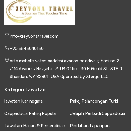
info@zeyvonatravel.com
+90 5545040150
orta mahalle vatan caddesi avanos belediye iş hani no:2
/114 Avanos/Nevşehir 📍 US Office: 30 N Gould St, STE R,
Sheridan, WY 82801, USA Operated by Xfergo LLC
Kategori Lawatan
lawatan luar negara
Pakej Pelancongan Turki
Cappadocia Paling Popular
Jelajah Peribadi Cappadocia
Lawatan Harian & Persendirian
Pindahan Lapangan