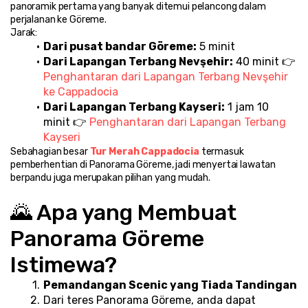
panoramik pertama yang banyak ditemui pelancong dalam 
perjalanan ke Göreme.
Jarak:
Dari pusat bandar Göreme:
 5 minit
Dari Lapangan Terbang Nevşehir:
 40 minit 👉 
Penghantaran dari Lapangan Terbang Nevşehir 
ke Cappadocia
Dari Lapangan Terbang Kayseri:
 1 jam 10 
minit 👉 
Penghantaran dari Lapangan Terbang 
Kayseri
Sebahagian besar 
Tur Merah Cappadocia
 termasuk 
pemberhentian di Panorama Göreme, jadi menyertai lawatan 
berpandu juga merupakan pilihan yang mudah.
🌄 Apa yang Membuat 
Panorama Göreme 
Istimewa?
Pemandangan Scenic yang Tiada Tandingan
Dari teres Panorama Göreme, anda dapat 