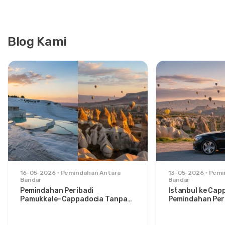
Blog Kami
16-05-2026
Pemindahan Antara
13-05-2026
Pemi
Bandar
Bandar
Pemindahan Peribadi
Istanbul ke Cap
Pamukkale–Cappadocia Tanpa
Pemindahan Peri
Gangguan: Keselesaan Antara
Santai untuk P
Dua Ikon
Bergaya