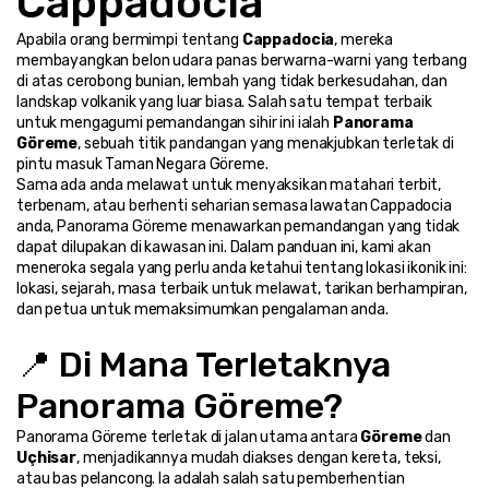
Cappadocia
Apabila orang bermimpi tentang 
Cappadocia
, mereka 
membayangkan belon udara panas berwarna-warni yang terbang 
di atas cerobong bunian, lembah yang tidak berkesudahan, dan 
landskap volkanik yang luar biasa. Salah satu tempat terbaik 
untuk mengagumi pemandangan sihir ini ialah 
Panorama 
Göreme
, sebuah titik pandangan yang menakjubkan terletak di 
pintu masuk Taman Negara Göreme.
Sama ada anda melawat untuk menyaksikan matahari terbit, 
terbenam, atau berhenti seharian semasa lawatan Cappadocia 
anda, Panorama Göreme menawarkan pemandangan yang tidak 
dapat dilupakan di kawasan ini. Dalam panduan ini, kami akan 
meneroka segala yang perlu anda ketahui tentang lokasi ikonik ini: 
lokasi, sejarah, masa terbaik untuk melawat, tarikan berhampiran, 
dan petua untuk memaksimumkan pengalaman anda.
📍 Di Mana Terletaknya 
Panorama Göreme?
Panorama Göreme terletak di jalan utama antara 
Göreme
 dan 
Uçhisar
, menjadikannya mudah diakses dengan kereta, teksi, 
atau bas pelancong. Ia adalah salah satu pemberhentian 