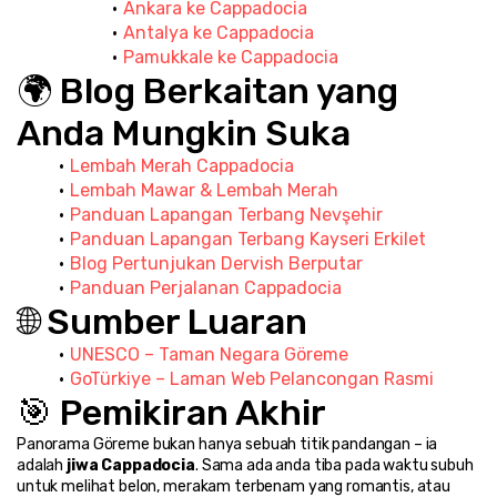
Ankara ke Cappadocia
Antalya ke Cappadocia
Pamukkale ke Cappadocia
🌍 Blog Berkaitan yang 
Anda Mungkin Suka
Lembah Merah Cappadocia
Lembah Mawar & Lembah Merah
Panduan Lapangan Terbang Nevşehir
Panduan Lapangan Terbang Kayseri Erkilet
Blog Pertunjukan Dervish Berputar
Panduan Perjalanan Cappadocia
🌐 Sumber Luaran
UNESCO – Taman Negara Göreme
GoTürkiye – Laman Web Pelancongan Rasmi
🎯 Pemikiran Akhir
Panorama Göreme bukan hanya sebuah titik pandangan – ia 
adalah 
jiwa Cappadocia
. Sama ada anda tiba pada waktu subuh 
untuk melihat belon, merakam terbenam yang romantis, atau 