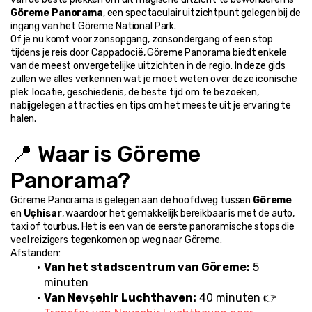
Göreme Panorama
, een spectaculair uitzichtpunt gelegen bij de 
ingang van het Göreme National Park.
Of je nu komt voor zonsopgang, zonsondergang of een stop 
tijdens je reis door Cappadocië, Göreme Panorama biedt enkele 
van de meest onvergetelijke uitzichten in de regio. In deze gids 
zullen we alles verkennen wat je moet weten over deze iconische 
plek: locatie, geschiedenis, de beste tijd om te bezoeken, 
nabijgelegen attracties en tips om het meeste uit je ervaring te 
halen.
📍 Waar is Göreme 
Panorama?
Göreme Panorama is gelegen aan de hoofdweg tussen 
Göreme
en 
Uçhisar
, waardoor het gemakkelijk bereikbaar is met de auto, 
taxi of tourbus. Het is een van de eerste panoramische stops die 
veel reizigers tegenkomen op weg naar Göreme.
Afstanden:
Van het stadscentrum van Göreme:
 5 
minuten
Van Nevşehir Luchthaven:
 40 minuten 👉 