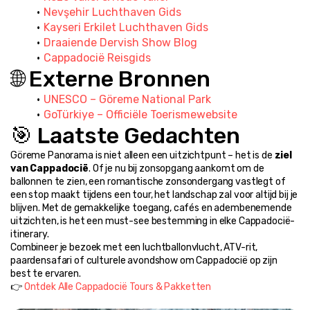
Nevşehir Luchthaven Gids
Kayseri Erkilet Luchthaven Gids
Draaiende Dervish Show Blog
Cappadocië Reisgids
🌐 Externe Bronnen
UNESCO – Göreme National Park
GoTürkiye – Officiële Toerismewebsite
🎯 Laatste Gedachten
Göreme Panorama is niet alleen een uitzichtpunt – het is de 
ziel 
van Cappadocië
. Of je nu bij zonsopgang aankomt om de 
ballonnen te zien, een romantische zonsondergang vastlegt of 
een stop maakt tijdens een tour, het landschap zal voor altijd bij je 
blijven. Met de gemakkelijke toegang, cafés en adembenemende 
uitzichten, is het een must-see bestemming in elke Cappadocië-
itinerary.
Combineer je bezoek met een luchtballonvlucht, ATV-rit, 
paardensafari of culturele avondshow om Cappadocië op zijn 
best te ervaren.
👉 
Ontdek Alle Cappadocië Tours & Pakketten