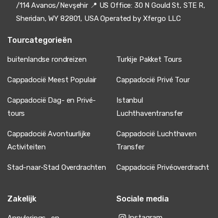
/114 Avanos/Nevşehir 📍 US Office: 30 N Gould St, STE R,
Sheridan, WY 82801, USA Operated by Xfergo LLC
Tourcategorieën
buitenlandse rondreizen
Turkije Pakket Tours
Cappadocië Meest Populair
Cappadocië Privé Tour
Cappadocië Dag- en Privé-
Istanbul
tours
Luchthaventransfer
Cappadocië Avontuurlijke
Cappadocië Luchthaven
Activiteiten
Transfer
Stad-naar-Stad Overdrachten
Cappadocië Privéoverdracht
Zakelijk
Sociale media
Instagram