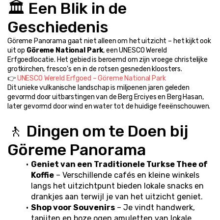
🏛️ Een Blik in de 
Geschiedenis
Göreme Panorama gaat niet alleen om het uitzicht – het kijkt ook 
uit op 
Göreme National Park
, een UNESCO Wereld 
Erfgoedlocatie. Het gebied is beroemd om zijn vroege christelijke 
grotkirchen, fresco's en in de rotsen gesneden kloosters.
👉 
UNESCO Wereld Erfgoed – Göreme National Park
Dit unieke vulkanische landschap is miljoenen jaren geleden 
gevormd door uitbarstingen van de Berg Erciyes en Berg Hasan, 
later gevormd door wind en water tot de huidige feeënschouwen.
🚶 Dingen om te Doen bij 
Göreme Panorama
Geniet van een Traditionele Turkse Thee of 
Koffie
 – Verschillende cafés en kleine winkels 
langs het uitzichtpunt bieden lokale snacks en 
drankjes aan terwijl je van het uitzicht geniet.
Shop voor Souvenirs
 – Je vindt handwerk, 
tapijten en boze ogen amuletten van lokale 