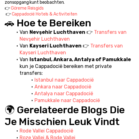
zonsopgang kunt beobachten.
👉 
Göreme Reisgids
 👉 
Cappadocië Hotels & Activiteiten
🚗 Hoe te Bereiken
Van 
Nevşehir Luchthaven
 👉 
Transfers van 
Nevşehir Luchthaven
Van 
Kayseri Luchthaven
 👉 
Transfers van 
Kayseri Luchthaven
Van 
Istanbul, Ankara, Antalya of Pamukkale
kun je Cappadocië bereiken met private 
transfers:
Istanbul naar Cappadocië
Ankara naar Cappadocië
Antalya naar Cappadocië
Pamukkale naar Cappadocië
🌍 Gerelateerde Blogs Die 
Je Misschien Leuk Vindt
Rode Vallei Cappadocië
Roze Vallei & Rode Vallei