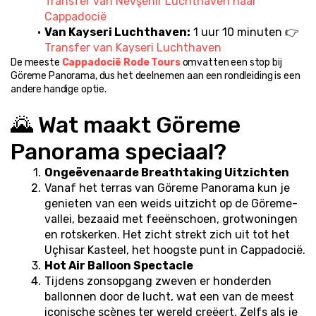
Transfer van Nevşehir Luchthaven naar 
Cappadocië
Van Kayseri Luchthaven:
 1 uur 10 minuten 👉 
Transfer van Kayseri Luchthaven
De meeste 
Cappadocië Rode Tours
 omvatten een stop bij 
Göreme Panorama, dus het deelnemen aan een rondleiding is een 
andere handige optie.
🌄 Wat maakt Göreme 
Panorama speciaal?
Ongeëvenaarde Breathtaking Uitzichten
Vanaf het terras van Göreme Panorama kun je 
genieten van een weids uitzicht op de Göreme-
vallei, bezaaid met feeënschoen, grotwoningen 
en rotskerken. Het zicht strekt zich uit tot het 
Uçhisar Kasteel, het hoogste punt in Cappadocië.
Hot Air Balloon Spectacle
Tijdens zonsopgang zweven er honderden 
ballonnen door de lucht, wat een van de meest 
iconische scènes ter wereld creëert. Zelfs als je 