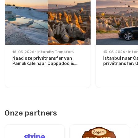
16-05-2026
Intercity Transfers
13-05-2026
Inter
Naadloze privétransfer van
Istanbul naar C
Pamukkale naar Cappadocië:
privétransfer:
Comfort tussen twee iconen
route voor stijlv
Onze partners