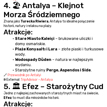
4. 🏖️ Antalya – Klejnot 
Morza Śródziemnego
Znana jako 
Turecka Riwiera
, Antalya to idealne połączenie 
historii, natury i relaksu na plaży.
Atrakcje:
Stare Miasto Kaleiçi
 – brukowane uliczki i 
domy osmańskie.
Plaże Konyaaltı i Lara
 – złote piaski i turkusowe 
wody.
Wodospady Düden
 – natura w najlepszym 
wydaniu.
Starożytne ruiny 
Perge, Aspendos i Side
.
🔗 
Przewodnik po Antalyi
🌐 External: 
TripAdvisor – Antalya
5. 🏛️ Efez – Starożytny Cud
Jedno z najlepiej zachowanych starożytnych miast na świecie, 
Efez
 to must dla miłośników historii.
Atrakcje: