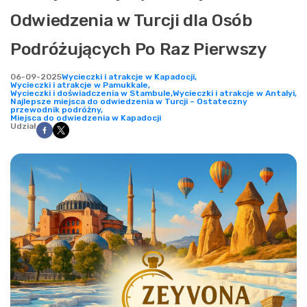
Odwiedzenia w Turcji dla Osób
Podróżujących Po Raz Pierwszy
06-09-2025
Wycieczki i atrakcje w Kapadocji,
Wycieczki i atrakcje w Pamukkale,
Wycieczki i doświadczenia w Stambule,
Wycieczki i atrakcje w Antalyi,
Najlepsze miejsca do odwiedzenia w Turcji – Ostateczny
przewodnik podróżny,
Miejsca do odwiedzenia w Kapadocji
Udział