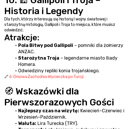
Historia i Legendy
Dla tych, którzy interesują się historią I wojny światowej i 
starożytną mitologią, Gallipoli i Troja to miejsca, które musisz 
odwiedzić.
Atrakcje:
Pola Bitwy pod Gallipoli
 – pomniki dla żołnierzy 
ANZAC.
Starożytna Troja
 – legendarne miasto Iliady 
Homera.
Odwiedziny repliki konia trojańskiego.
🔗 
6-Dniowa Zachodnia Wycieczka po Turcji
🧭 Wskazówki dla 
Pierwszorazowych Gości
Najlepszy czas na wizytę:
 Kwiecień–Czerwiec i 
Wrzesień–Październik.
Waluta:
 Lira Turecka (TRY).