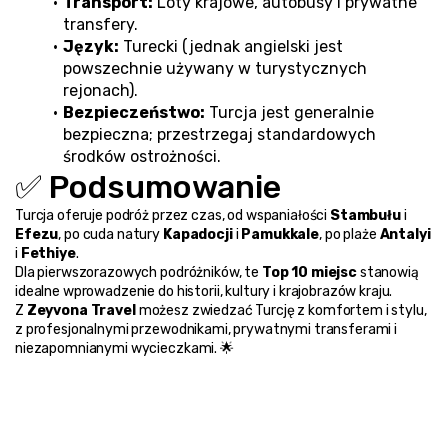
Transport:
 Loty krajowe, autobusy i prywatne 
transfery.
Język:
 Turecki (jednak angielski jest 
powszechnie używany w turystycznych 
rejonach).
Bezpieczeństwo:
 Turcja jest generalnie 
bezpieczna; przestrzegaj standardowych 
środków ostrożności.
✅ Podsumowanie
Turcja oferuje podróż przez czas, od wspaniałości 
Stambułu
 i 
Efezu
, po cuda natury 
Kapadocji
 i 
Pamukkale
, po plaże 
Antalyi
i 
Fethiye
.
Dla pierwszorazowych podróżników, te 
Top 10 miejsc
 stanowią 
idealne wprowadzenie do historii, kultury i krajobrazów kraju.
Z 
Zeyvona Travel
 możesz zwiedzać Turcję z komfortem i stylu, 
z profesjonalnymi przewodnikami, prywatnymi transferami i 
niezapomnianymi wycieczkami. 🌟