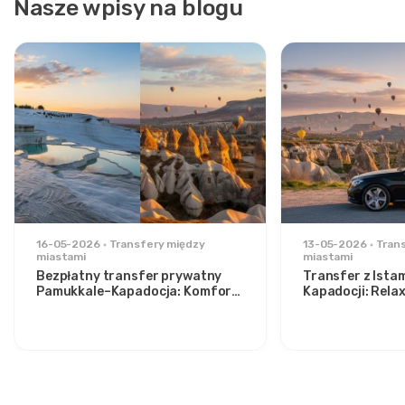
Nasze wpisy na blogu
16-05-2026
Transfery między
13-05-2026
Tran
miastami
miastami
Bezpłatny transfer prywatny
Transfer z Ista
Pamukkale–Kapadocja: Komfort
Kapadocji: Rela
pomiędzy dwoma ikonami
stylowych podr