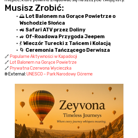
Musisz Zrobić:
🌅 
Lot Balonem na Gorące Powietrze o 
Wschodzie Słońca
🚜 
Safari ATV przez Doliny
🚙 
Of-Roadowa Przygoda Jeepem
💃 
Wieczór Turecki z Tańcem i Kolacją
🌀 
Ceremonia Tańczącego Derwisza
🔗 
Popularne Aktywności w Kapadocji
🔗 
Lot Balonem na Gorące Powietrze
🔗 
Prywatna Czerwona Wycieczka
🌐 External: 
UNESCO – Park Narodowy Göreme