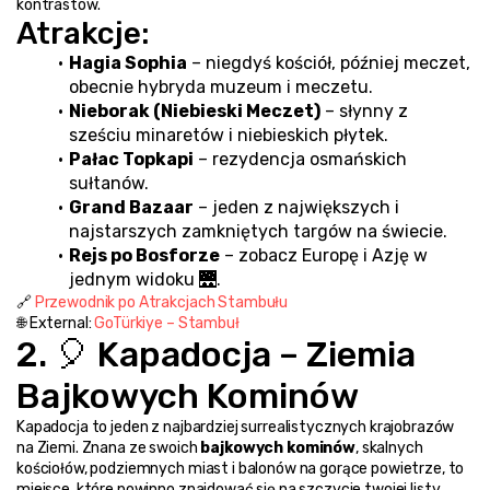
kontrastów.
Atrakcje:
Hagia Sophia
 – niegdyś kościół, później meczet, 
obecnie hybryda muzeum i meczetu.
Nieborak (Niebieski Meczet)
 – słynny z 
sześciu minaretów i niebieskich płytek.
Pałac Topkapi
 – rezydencja osmańskich 
sułtanów.
Grand Bazaar
 – jeden z największych i 
najstarszych zamkniętych targów na świecie.
Rejs po Bosforze
 – zobacz Europę i Azję w 
jednym widoku 🌉.
🔗 
Przewodnik po Atrakcjach Stambułu
🌐 External: 
GoTürkiye – Stambuł
2. 🎈 Kapadocja – Ziemia 
Bajkowych Kominów
Kapadocja to jeden z najbardziej surrealistycznych krajobrazów 
na Ziemi. Znana ze swoich 
bajkowych kominów
, skalnych 
kościołów, podziemnych miast i balonów na gorące powietrze, to 
miejsce, które powinno znajdować się na szczycie twojej listy.