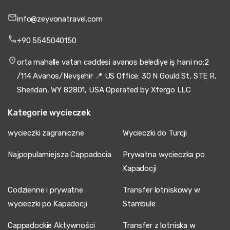
info@zeyvonatravel.com
+90 5545040150
orta mahalle vatan caddesi avanos belediye iş hani no:2
/114 Avanos/Nevşehir 📍 US Office: 30 N Gould St, STE R,
Sheridan, WY 82801, USA Operated by Xfergo LLC
Kategorie wycieczek
wycieczki zagraniczne
Wycieczki do Turcji
Najpopularniejsza Cappadocia
Prywatna wycieczka po
Kapadocji
Codzienne i prywatne
Transfer lotniskowy w
wycieczki po Kapadocji
Stambule
Cappadockie Aktywności
Transfer z lotniska w