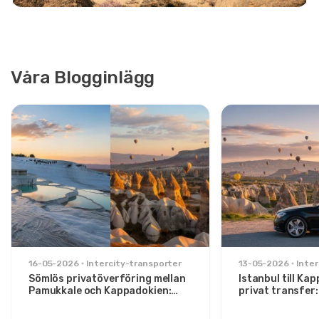
Våra Blogginlägg
16-05-2026
Intercity-transporter
13-05-2026
Inter
Sömlös privatöverföring mellan
Istanbul till Ka
Pamukkale och Kappadokien:
privat transfer
Komfort mellan två ikoner
för stiliga rese