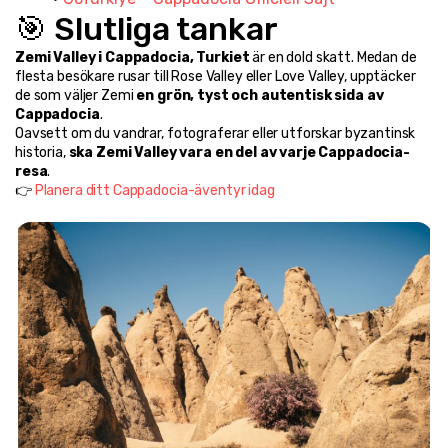
🎯 Slutliga tankar
Zemi Valley i Cappadocia, Turkiet
 är en dold skatt. Medan de 
flesta besökare rusar till Rose Valley eller Love Valley, upptäcker 
de som väljer Zemi 
en grön, tyst och autentisk sida av 
Cappadocia
.
Oavsett om du vandrar, fotograferar eller utforskar byzantinsk 
historia, 
ska Zemi Valley vara en del av varje Cappadocia-
resa
.
👉 
Planera ditt Cappadocia-äventyr idag