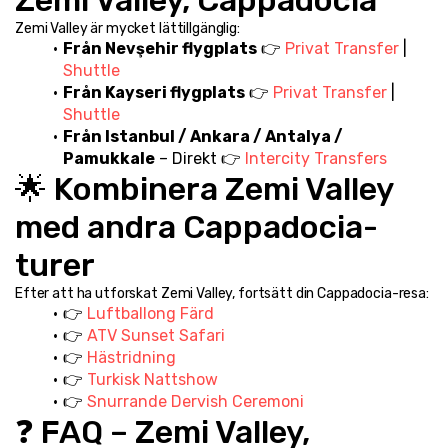
Zemi Valley, Cappadocia
Zemi Valley är mycket lättillgänglig:
Från Nevşehir flygplats
 👉 
Privat Transfer
 | 
Shuttle
Från Kayseri flygplats
 👉 
Privat Transfer
 | 
Shuttle
Från Istanbul / Ankara / Antalya / 
Pamukkale
 – Direkt 👉 
Intercity Transfers
🌟 Kombinera Zemi Valley 
med andra Cappadocia-
turer
Efter att ha utforskat Zemi Valley, fortsätt din Cappadocia-resa:
👉 
Luftballong Färd
👉 
ATV Sunset Safari
👉 
Hästridning
👉 
Turkisk Nattshow
👉 
Snurrande Dervish Ceremoni
❓ FAQ – Zemi Valley, 