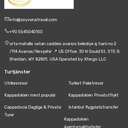
info@zeyvonatravel.com
+90 5545040150
orta mahalle vatan caddesi avanos belediye iş hani no:2
/114 Avanos/Nevşehir 📍 US Office: 30 N Gould St, STE R,
Sheridan, WY 82801, USA Operated by Xfergo LLC
Turtjänster
Utrikesresor
Turkiet Paketresor
Kappadokien mest populär
Kappadokien Privatutflykt
Cappadocia Dagliga & Privata
Istanbul flygplatstransfer
Turer
Kappadokien
äventyrsaktiviteter