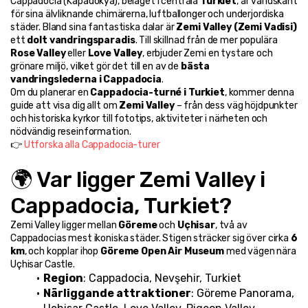
Cappadocia (Kapadokya), beläget i centrala 
Turkiet
, är världskänt 
för sina älvliknande chimärerna, luftballonger och underjordiska 
städer. Bland sina fantastiska dalar är 
Zemi Valley (Zemi Vadisi)
ett 
dolt vandringsparadis
. Till skillnad från de mer populära 
Rose Valley
 eller 
Love Valley
, erbjuder Zemi en tystare och 
grönare miljö, vilket gör det till en av de 
bästa 
vandringslederna i Cappadocia
.
Om du planerar en 
Cappadocia-turné i Turkiet
, kommer denna 
guide att visa dig allt om 
Zemi Valley
 – från dess väg höjdpunkter 
och historiska kyrkor till fototips, aktiviteter i närheten och 
nödvändig reseinformation.
👉 
Utforska alla Cappadocia-turer
🌍 Var ligger Zemi Valley i 
Cappadocia, Turkiet?
Zemi Valley ligger mellan 
Göreme
 och 
Uçhisar
, två av 
Cappadocias mest ikoniska städer. Stigen sträcker sig över cirka 
6 
km
, och kopplar ihop 
Göreme Open Air Museum
 med vägen nära 
Uçhisar Castle.
Region
: Cappadocia, Nevşehir, Turkiet
Närliggande attraktioner
: Göreme Panorama, 