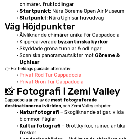
chimärer, fruktodlingar
Startpunkt
: Nära Göreme Open Air Museum
Slutpunkt
: Nära Uçhisar huvudväg
Väg Höjdpunkter
Älvliknande chimärer unika för Cappadocia
Klipp-carverade 
byzantinska kyrkor
Skyddade gröna tunnlar & odlingar
Sceniska panoramautsikter mot 
Göreme & 
Uçhisar
👉 För heldags guidade alternativ:
Privat Röd Tur Cappadocia
Privat Grön Tur Cappadocia
📸 Fotografi i Zemi Valley
Cappadocia är en av de 
mest fotograferade 
destinationerna i världen
, och Zemi Valley erbjuder:
Naturfotografi
 – Skogliknande stigar, vilda 
blommor, fåglar
Kulturfotografi
 – Grottkyrkor, ruiner, antika 
fresker