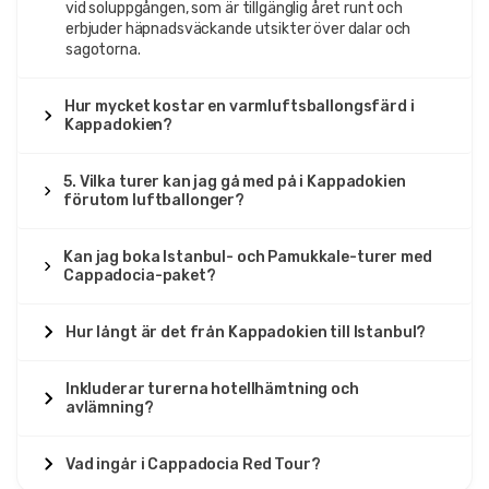
vid soluppgången, som är tillgänglig året runt och
erbjuder häpnadsväckande utsikter över dalar och
sagotorna.
Hur mycket kostar en varmluftsballongsfärd i
Kappadokien?
5. Vilka turer kan jag gå med på i Kappadokien
förutom luftballonger?
Kan jag boka Istanbul- och Pamukkale-turer med
Cappadocia-paket?
Hur långt är det från Kappadokien till Istanbul?
Inkluderar turerna hotellhämtning och
avlämning?
Vad ingår i Cappadocia Red Tour?