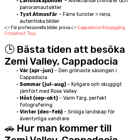
Landsskapbilder
 – Älvliknande chimärer och 
panoramautsikter
Tyst Atmosfär
 – Färre turister = rena, 
autentiska bilder
👉 För professionella bilder, prova 👉 
Cappadocia Soluppgång 
Fotoshoot Tour
.
🕒 Bästa tiden att besöka 
Zemi Valley, Cappadocia
Vår (apr–jun)
 – Den grönaste säsongen i 
Cappadocia
Sommar (jul–aug)
 – Kyligare och skuggigt 
jämfört med Rose Valley
Höst (sep–okt)
 – Varm färg, perfekt 
fotografering
Vinter (dec–feb)
 – Snöiga landskap för 
äventyrliga vandrare
🚗 Hur man kommer till 