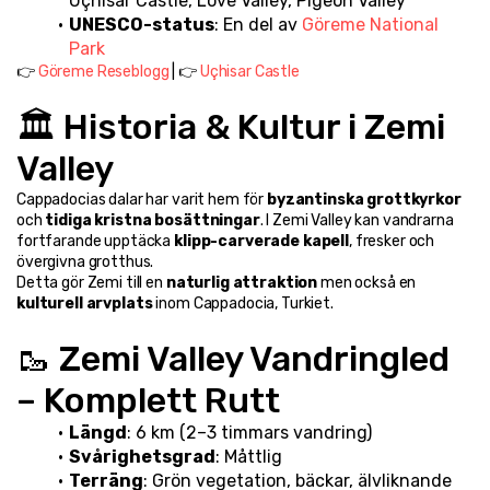
Uçhisar Castle, Love Valley, Pigeon Valley
UNESCO-status
: En del av 
Göreme National 
Park
👉 
Göreme Reseblogg
 | 👉 
Uçhisar Castle
🏛️ Historia & Kultur i Zemi 
Valley
Cappadocias dalar har varit hem för 
byzantinska grottkyrkor
och 
tidiga kristna bosättningar
. I Zemi Valley kan vandrarna 
fortfarande upptäcka 
klipp-carverade kapell
, fresker och 
övergivna grotthus.
Detta gör Zemi till en 
naturlig attraktion
 men också en 
kulturell arvplats
 inom Cappadocia, Turkiet.
🥾 Zemi Valley Vandringled 
– Komplett Rutt
Längd
: 6 km (2–3 timmars vandring)
Svårighetsgrad
: Måttlig
Terräng
: Grön vegetation, bäckar, älvliknande 