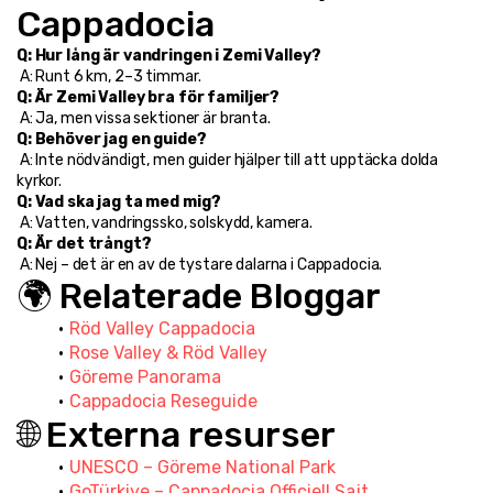
Cappadocia
Q: Hur lång är vandringen i Zemi Valley?
 A: Runt 6 km, 2–3 timmar.
Q: Är Zemi Valley bra för familjer?
 A: Ja, men vissa sektioner är branta.
Q: Behöver jag en guide?
 A: Inte nödvändigt, men guider hjälper till att upptäcka dolda 
kyrkor.
Q: Vad ska jag ta med mig?
 A: Vatten, vandringssko, solskydd, kamera.
Q: Är det trångt?
 A: Nej – det är en av de tystare dalarna i Cappadocia.
🌍 Relaterade Bloggar
Röd Valley Cappadocia
Rose Valley & Röd Valley
Göreme Panorama
Cappadocia Reseguide
🌐 Externa resurser
UNESCO – Göreme National Park
GoTürkiye – Cappadocia Officiell Sajt