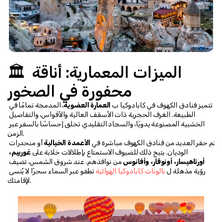
🏛️ الميزات المعمارية: أناقة 
محفورة في الصخور
تتميز فنادق الكهوف في كابادوكيا ب 
العمارة العضوية
، المدمجة تمامًا في 
الطبيعة. الغرف الحجرية ذات الأسقف العالية والأقواس، والتفاصيل 
الخشبية المصنوعة يدويًا، والسجاد التقليدي تخلق إحساسًا بالسفر عبر 
الزمن.
تم حفر العديد من فنادق الكهوف مباشرة في 
الأعمدة الخيالية
 أو منحدرات 
الوديان. يتيح ذلك للضيوف الاستمتاع بإطلالات خلابة على 
غورييم، 
أورتاهيسار، أونوقار، وأفانوس
 من نوافذهم. عند شروق الشمس، تضيف 
رؤية مذهلة ل 
بالونات كابادوكيا الهوائية
 تطفو عبر السماء سحرًا لا يُنسى 
لإقامتك.