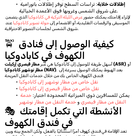
إطلالات خلابة
: تراسات السطح توفر إطلالات بانورامية 
على شروق الشمس وغروبها فوق الأعمدة الخيالية.
لإثراء إقامتك، يمكنك حضور 
عرض الليلة التركية في كابادوكيا
 الذي يتضمن 
الموسيقى والرقصات التقليدية، أو الانضمام إلى 
جولة تصوير كابادوكيا
 عند 
شروق الشمس لجلسات التصوير الاحترافية.
🚖 كيفية الوصول إلى فنادق 
الكهوف في كابادوكيا
 أو 
مطار قيصري إركيلت (ASR)
أسهل طريقة للوصول إلى كابادوكيا هي عبر 
. بعد الهبوط، يمكنك الوصول بسرعة إلى 
مطار نوشهير كابادوكيا (NAV)
فندق الكهوف الخاص بك من خلال خدمات النقل المريحة:
نقل خاص من مطار نوشهير إلى كابادوكيا
نقل خاص من مطار قيصري إلى كابادوكيا
يمكن للمسافرين ذوي الميزانية المحدودة اختيار: 
خدمة 
النقل من مطار قيصري
 و 
خدمة النقل من مطار نوشهير
🎭 الأنشطة التي تكمل إقامتك 
في فندق الكهوف
تعد الإقامة في فندق كهوف أمرًا استثنائيًا بالفعل، ولكن الجمع بينه وبين 