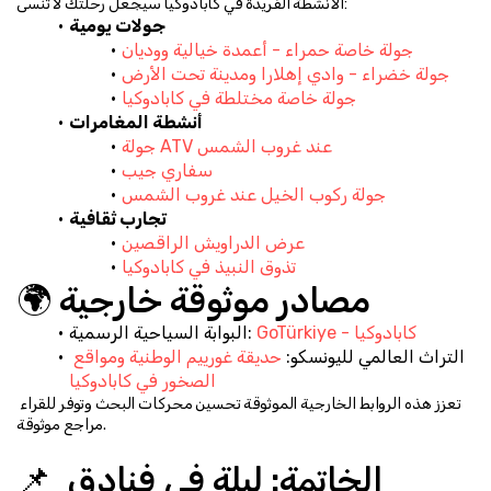
الأنشطة الفريدة في كابادوكيا سيجعل رحلتك لا تُنسى:
جولات يومية
جولة خاصة حمراء - أعمدة خيالية ووديان
جولة خضراء - وادي إهلارا ومدينة تحت الأرض
جولة خاصة مختلطة في كابادوكيا
أنشطة المغامرات
جولة ATV عند غروب الشمس
سفاري جيب
جولة ركوب الخيل عند غروب الشمس
تجارب ثقافية
عرض الدراويش الراقصين
تذوق النبيذ في كابادوكيا
🌍 مصادر موثوقة خارجية
GoTürkiye - كابادوكيا
البوابة السياحية الرسمية: 
التراث العالمي لليونسكو: 
حديقة غورييم الوطنية ومواقع 
الصخور في كابادوكيا
تعزز هذه الروابط الخارجية الموثوقة تحسين محركات البحث وتوفر للقراء 
مراجع موثوقة.
📌 الخاتمة: ليلة في فنادق 