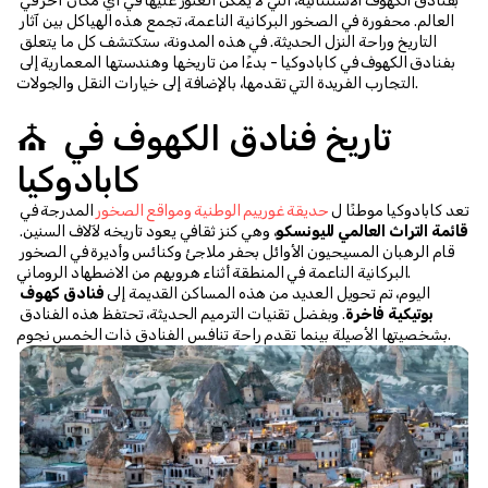
بفنادق الكهوف الاستثنائية، التي لا يمكن العثور عليها في أي مكان آخر في 
العالم. محفورة في الصخور البركانية الناعمة، تجمع هذه الهياكل بين آثار 
التاريخ وراحة النزل الحديثة. في هذه المدونة، ستكتشف كل ما يتعلق 
بفنادق الكهوف في كابادوكيا - بدءًا من تاريخها وهندستها المعمارية إلى 
التجارب الفريدة التي تقدمها، بالإضافة إلى خيارات النقل والجولات.
⛪ تاريخ فنادق الكهوف في 
كابادوكيا
تعد كابادوكيا موطنًا ل 
حديقة غورييم الوطنية ومواقع الصخور
 المدرجة في 
قائمة التراث العالمي لليونسكو
، وهي كنز ثقافي يعود تاريخه لآلاف السنين. 
قام الرهبان المسيحيون الأوائل بحفر ملاجئ وكنائس وأديرة في الصخور 
البركانية الناعمة في المنطقة أثناء هروبهم من الاضطهاد الروماني.
اليوم، تم تحويل العديد من هذه المساكن القديمة إلى 
فنادق كهوف 
بوتيكية فاخرة
. وبفضل تقنيات الترميم الحديثة، تحتفظ هذه الفنادق 
بشخصيتها الأصيلة بينما تقدم راحة تنافس الفنادق ذات الخمس نجوم.