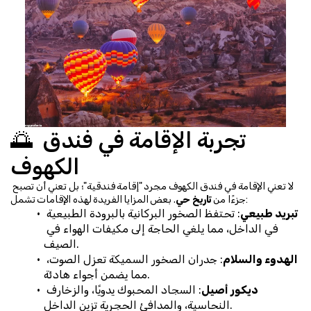
🌅 تجربة الإقامة في فندق 
الكهوف
لا تعني الإقامة في فندق الكهوف مجرد "إقامة فندقية"؛ بل تعني أن تصبح 
. بعض المزايا الفريدة لهذه الإقامات تشمل:
جزءًا من 
تاريخ حي
تبريد طبيعي
: تحتفظ الصخور البركانية بالبرودة الطبيعية 
في الداخل، مما يلغي الحاجة إلى مكيفات الهواء في 
الصيف.
الهدوء والسلام
: جدران الصخور السميكة تعزل الصوت، 
مما يضمن أجواء هادئة.
ديكور أصيل
: السجاد المحبوك يدويًا، والزخارف 
النحاسية، والمدافئ الحجرية تزين الداخل.