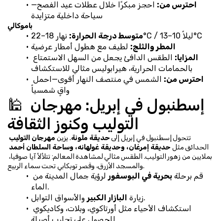
احترس من:
 احجز مبكرًا خلال عطلات عيد الفصح—
سياحة داخلية متزايدة
باموكالي
 نهار 18–22°C / ليلاً 10–13°C
متوسط درجة الحرارة:
المطر والثلج:
 لطيف مع هطول أمطار عرضية
المزايا:
 الطقس الدافئ يجعل من السهل الاستمتاع 
بالحمامات الحرارية، هيرابوليس مثالي للاستكشاف
احترس من:
 الشمس في منتصف النهار أقوى—احمل 
واقٍ شمسياً
🕌 إسطنبول في إبريل: مهرجان 
التوليب وكنوز الثقافة
تتحول إسطنبول في إبريل إلى 
حديقة ملونة
. يزين 
مهرجان التوليب
الحدائق مثل 
حديقة إمرغان، وحديقة غولهانه، وساحة السلطان أحمد
بملايين من زهور التوليب. الطقس مثالي لمشاهدة المعالم: تتلألأ آيا صوفيا، 
والمسجد الأزرق، وقصر توبكابي تحت سماء الربيع.
قم برحلة 
بحرية في البوسفور
 لرؤية جمال المدينة من 
الماء.
 والأسواق التوابل.
زيارة 
البازار الكبير
استكشاف الأحياء مثل أورتاكوي، وبلات، وكاديكوي 
للحصول على تجارب أصيلة.