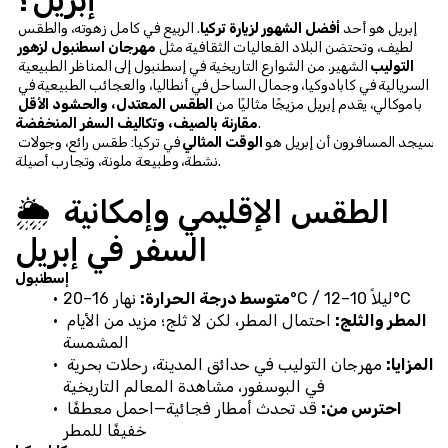
إبريل هو أحد 
أفضل الشهور لزيارة تركيا
. الربيع في كامل زهوته، والطقس 
لطيف، وتحتضن البلاد الفعاليات الثقافية مثل 
مهرجان اسطنبول لزهور 
التوليب
 الشهير. من الشوارع التاريخية في إسطنبول إلى المناظر الطبيعية 
السريالية في كابادوكيا، وجمال الساحل في أنطاليا، والعجائب الطبيعية في 
باموكالي، يقدم إبريل مزيجًا مثاليًا من 
الطقس المعتدل، والحشود الأقل 
.
مقارنة بالصيف، وتكاليف السفر المنخفضة
سيجد المسافرون أن إبريل هو 
الوقت المثالي
 في تركيا: طقس رائع، وجولات 
نشطة، وطبيعة ملونة، وتجارب أصيلة.
🌦️ الطقس الإقليمي وإمكانية 
السفر في إبريل
إسطنبول
 نهار 16–20°C / ليلاً 10–12°C
متوسط درجة الحرارة:
المطر والثلج:
 احتمال المطر، لكن لا ثلج؛ مزيد من الأيام 
المشمسة
المزايا:
 مهرجان التوليب في حدائق المدينة، رحلات بحرية 
في البوسفور، مشاهدة المعالم التاريخية
احترس من:
 قد تحدث أمطار فجائية—احمل معطفًا 
خفيفًا للمطر