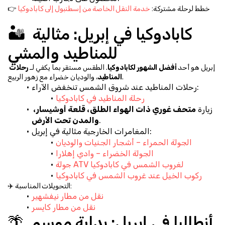
👉 خطط لرحلة مشتركة: 
خدمة النقل الخاصة من إسطنبول إلى كابادوكيا
🏜️ كابادوكيا في إبريل: مثالية 
للمناطيد والمشي
إبريل هو أحد 
أفضل الشهور لكابادوكيا
. الطقس مستقر بما يكفي لـ 
رحلات 
، والوديان خضراء مع زهور الربيع.
المناطيد
رحلات المناطيد عند شروق الشمس تنخفض الآراء:
رحلة المناطيد في كابادوكيا
زيارة 
متحف غوري ذات الهواء الطلق، قلعة أوشيسار، 
.
والمدن تحت الأرض
المغامرات الخارجية مثالية في إبريل:
الجولة الحمراء – أشجار الجنيات والوديان
الجولة الخضراء – وادي إهلارا
جولة ATV لغروب الشمس في كابادوكيا
ركوب الخيل عند غروب الشمس في كابادوكيا
✈️ التحويلات المناسبة:
نقل من مطار نيفشهير
نقل من مطار كايسر
🌴 أنطاليا في إبريل: بداية موسم 