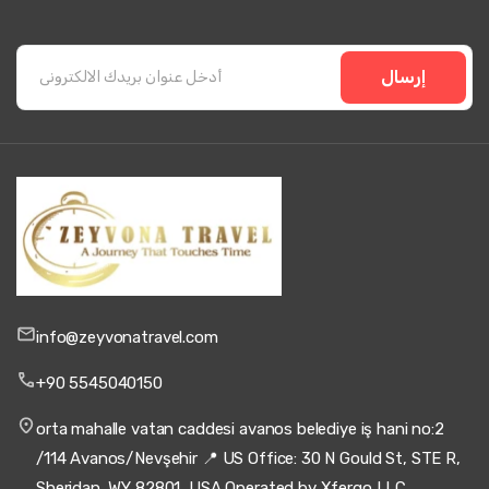
إرسال
info@zeyvonatravel.com
+90 5545040150
orta mahalle vatan caddesi avanos belediye iş hani no:2
/114 Avanos/Nevşehir 📍 US Office: 30 N Gould St, STE R,
Sheridan, WY 82801, USA Operated by Xfergo LLC