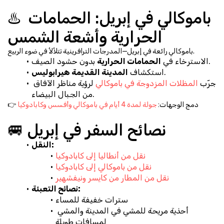
♨️ باموكالي في إبريل: الحمامات 
الحرارية وأشعة الشمس
باموكالي رائعة في إبريل—المدرجات الترافرينية تتلألأ في ضوء الربيع.
 بدون حشود الصيف.
الاسترخاء في 
الحمامات الحرارية
.
استكشاف 
المدينة القديمة هيرابوليس
جرّب 
المظلات المزدوجة في باموكالي
 لرؤية مناظر الآفاق 
من الجبال البيضاء.
👉 دمج الوجهات: 
جولة لمدة 4 أيام في باموكالي وأفسس وكابادوكيا
🚐 نصائح السفر في إبريل
النقل:
نقل من أنطاليا إلى كابادوكيا
نقل من باموكالي إلى كابادوكيا
نقل من المطار من كايسر ونيفشهير
نصائح التعبئة:
سترات خفيفة للمساء
أحذية مريحة للمشي في المدينة والمشي 
لمسافات طويلة