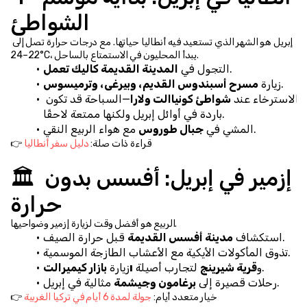
الشواطئ
إبريل هو الشهر الذي تستعيد فيه أنطاليا حياتها. مع درجات حرارة تصل إلى 
22–24°C، يبدأ المحليون في الاستمتاع بالساحل.
.
التجول في 
المدينة القديمة كاليك تعمل
.
زيارة 
مسرح أسبندوس القديم، وبيرغى، وترميسوس
الاسترخاء عند 
شواطئ كونياالت ولارا
—السباحة قد تكون 
باردة في أوائل إبريل ولكنها ممتعة لاحقًا.
 مع هواء الربيع النقي.
المشي في 
جبال طوروس
👉 قراءة ذات صلة: 
دليل سفر أنطاليا
🏛️ إزمير في إبريل: أفسس بدون 
حرارة
الربيع هو أفضل وقت لزيارة إزمير وضواحيها.
 قبل حرارة الصيف.
استكشاف 
مدينة أفسس القديمة
تذوق المأكولات الأيكية مع الأعشاب الطازجة الموسمية.
 لتجارب أصيلة.
 و
قرية شيرينج
بازار كيميرالتı
زيارة 
 مثالية في إبريل.
رحلات قصيرة إلى 
برغامون وجيشمة
👉 خيار متعدد أيام: 
جولة لمدة 6 أيام في تركيا الغربية