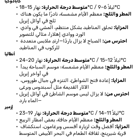
كابادوكيا
 نهار 15–18°C / ليلاً 6–9°C
متوسط درجة الحرارة:
المطر والثلج:
 معظم الأيام مشمسة، نادرًا ما يكون هناك 
ثلج في أوائل إبريل
المزايا:
 تحلق المناطيد بشكل منتظم، المشي في وادي 
الورد ووادي إهلارا، مثالي للتصوير
احترس من:
 الصباح لا يزال باردًا—ارتدِ ملابس متعددة 
للركوب في المناطيد
أنطاليا
 نهار 20–24°C / ليلاً 12–15°C
متوسط درجة الحرارة:
المطر والثلج:
 معظم الأيام مشمسة؛ موسم السباحة يبدأ 
في أواخر إبريل
المزايا:
 إعادة فتح الشواطئ، التنزه في جبال طوروس، 
الآثار القديمة مثل أسبندوس وبرغى
احترس من:
 لا يزال ليس موسم الشاطئ في أوائل إبريل
—الماء بارد
إزمير
 نهار 19–23°C / ليلاً 11–14°C
متوسط درجة الحرارة:
المطر والثلج:
 معظم الأيام جافة، بعض أمطار الربيع
المزايا:
 أفضل وقت لزيارة أفسس وبرغامون، استكشاف 
قرية شيرينج، ثقافة الطعام في البحر الأبيض المتوسط