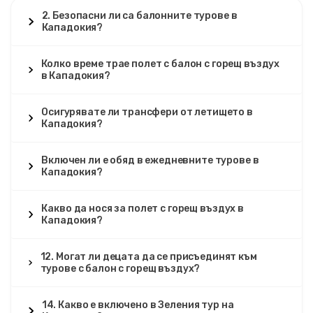
2. Безопасни ли са балонните турове в
Кападокия?
Колко време трае полет с балон с горещ въздух
в Кападокия?
Осигурявате ли трансфери от летището в
Кападокия?
Включен ли е обяд в ежедневните турове в
Кападокия?
Какво да нося за полет с горещ въздух в
Кападокия?
12. Могат ли децата да се присъединят към
турове с балон с горещ въздух?
14. Какво е включено в Зеления тур на