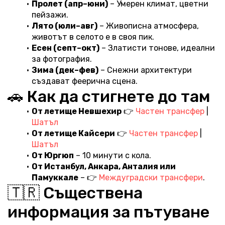
Пролет (апр–юни)
 – Умерен климат, цветни 
пейзажи.
Лято (юли–авг)
 – Живописна атмосфера, 
животът в селото е в своя пик.
Есен (септ–окт)
 – Златисти тонове, идеални 
за фотография.
Зима (дек–фев)
 – Снежни архитектури 
създават феерична сцена.
🚗 Как да стигнете до там
От летище Невшехир
 👉 
Частен трансфер
 | 
Шатъл
От летище Кайсери
 👉 
Частен трансфер
 | 
Шатъл
От Юргюп
 – 10 минути с кола.
От Истанбул, Анкара, Анталия или 
Памуккале
 – 👉 
Междуградски трансфери
.
🇹🇷 Съществена 
информация за пътуване 