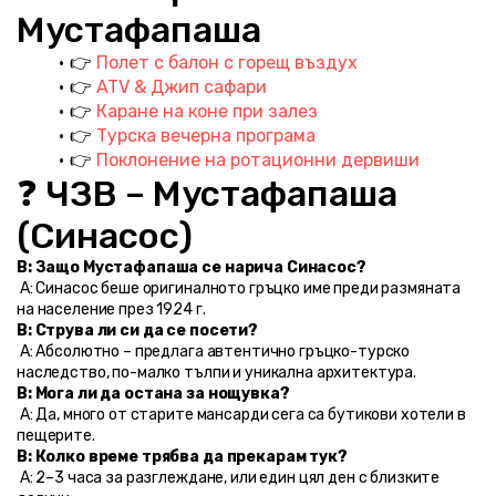
Мустафапаша
👉 
Полет с балон с горещ въздух
👉 
ATV & Джип сафари
👉 
Каране на коне при залез
👉 
Турска вечерна програма
👉 
Поклонение на ротационни дервиши
❓ ЧЗВ – Мустафапаша 
(Синасос)
В: Защо Мустафапаша се нарича Синасос?
 А: Синасос беше оригиналното гръцко име преди размяната 
на население през 1924 г.
В: Струва ли си да се посети?
 А: Абсолютно – предлага автентично гръцко-турско 
наследство, по-малко тълпи и уникална архитектура.
В: Мога ли да остана за нощувка?
 А: Да, много от старите мансарди сега са бутикови хотели в 
пещерите.
В: Колко време трябва да прекарам тук?
 А: 2–3 часа за разглеждане, или един цял ден с близките 