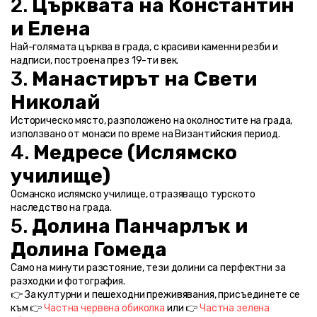
2. 
Църквата на Константин 
и Елена
Най-голямата църква в града, с красиви каменни резби и 
надписи, построена през 19-ти век.
3. 
Манастирът на Свети 
Николай
Историческо място, разположено на околностите на града, 
използвано от монаси по време на Византийския период.
4. 
Медресе (Ислямско 
училище)
Османско ислямско училище, отразяващо турското 
наследство на града.
5. 
Долина Панчарлък и 
Долина Гомеда
Само на минути разстояние, тези долини са перфектни за 
разходки и фотография.
👉 За културни и пешеходни преживявания, присъединете се 
към 👉 
Частна червена обиколка
 или 👉 
Частна зелена 