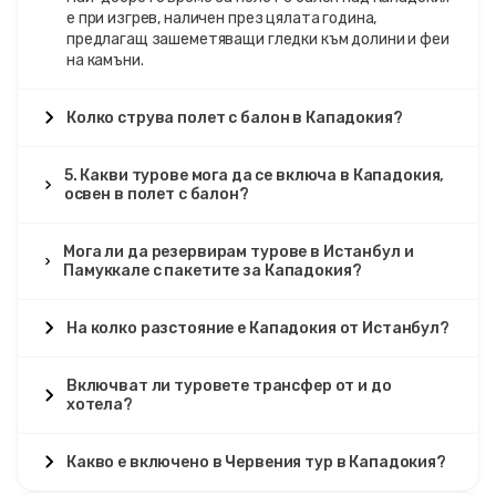
е при изгрев, наличен през цялата година,
предлагащ зашеметяващи гледки към долини и феи
на камъни.
Колко струва полет с балон в Кападокия?
5. Какви турове мога да се включа в Кападокия,
освен в полет с балон?
Мога ли да резервирам турове в Истанбул и
Памуккале с пакетите за Кападокия?
На колко разстояние е Кападокия от Истанбул?
Включват ли туровете трансфер от и до
хотела?
Какво е включено в Червения тур в Кападокия?