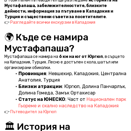
В този пълен пътеводител ще разгледаме 
историята на 
Мустафапаша, забележителностите, близките 
дейности, информация за пътуване в Кападокия и 
Турция и съществени съвети за посетителите
.
👉 
Разгледайте всички екскурзии в Кападокия
🌍 Къде се намира 
Мустафапаша?
Мустафапаша се намира на 
6 км на юг от Юргюп
, в сърцето 
на Кападокия, Турция. Лесно е достъпен с кола, шатъл или 
организирани обиколки.
Провинция
: Невшехир, Кападокия, Централна 
Анатолия, Турция
Близки атракции
: Юргюп, Долина Панчарлък, 
Долина Гомеда, Замък Ортахисар
Статус на ЮНЕСКО
: Част от 
Национален парк 
Гьореме и скално наследство на Кападокия
👉 
Пътеводител за Юргюп
🏛️ История на 