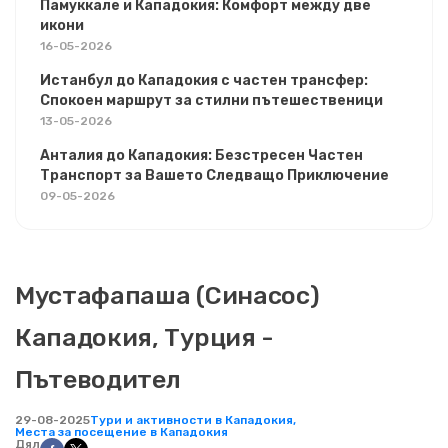
Памуккале и Кападокия: Комфорт между две
икони
16-05-2026
Истанбул до Кападокия с частен трансфер:
Спокоен маршрут за стилни пътешественици
13-05-2026
Анталия до Кападокия: Безстресен Частен
Транспорт за Вашето Следващо Приключение
09-05-2026
Мустафапаша (Синасос)
Кападокия, Турция -
Пътеводител
29-08-2025
Тури и активности в Кападокия,
Места за посещение в Кападокия
Дял