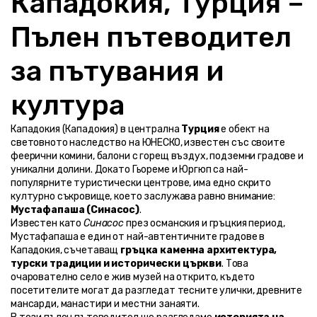
Кападокия, Турция – 
Пълен пътеводител 
за пътувания и 
култура 
Кападокия (Кападокия) в централна 
Турция
 е обект на 
световното наследство на ЮНЕСКО, известен със своите 
феерични комини, балони с горещ въздух, подземни градове и 
уникални долини. Докато Гьореме и Юргюп са най-
популярните туристически центрове, има едно скрито 
културно съкровище, което заслужава равно внимание: 
Мустафапаша (Синасос)
.
Известен като 
Синасос
 през османския и гръцкия период, 
Мустафапаша е един от най-автентичните градове в 
Кападокия, съчетаващ 
гръцка каменна архитектура, 
турски традиции и исторически църкви
. Това 
очарователно село е жив музей на открито, където 
посетителите могат да разгледат тесните улички, древните 
мансарди, манастири и местни занаяти.