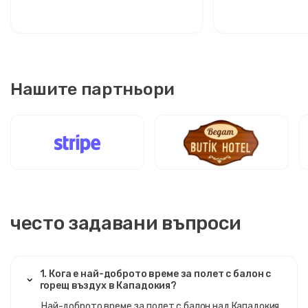
Кападокия: Комфорт между
маршрут за ст
две икони
пътешествени
Нашите партньори
често задавани въпроси
1. Кога е най-доброто време за полет с балон с
горещ въздух в Кападокия?
Най-доброто време за полет с балон над Кападокия