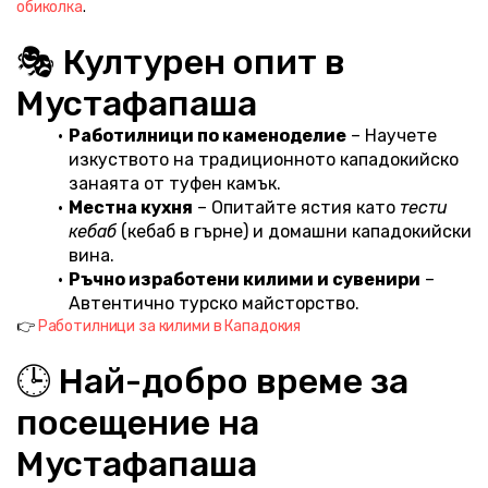
обиколка
.
🎭 Културен опит в 
Мустафапаша
Работилници по каменоделие
 – Научете 
изкуството на традиционното кападокийско 
занаята от туфен камък.
Местна кухня
 – Опитайте ястия като 
тести 
кебаб
 (кебаб в гърне) и домашни кападокийски 
вина.
Ръчно изработени килими и сувенири
 – 
Автентично турско майсторство.
👉 
Работилници за килими в Кападокия
🕒 Най-добро време за 
посещение на 
Мустафапаша