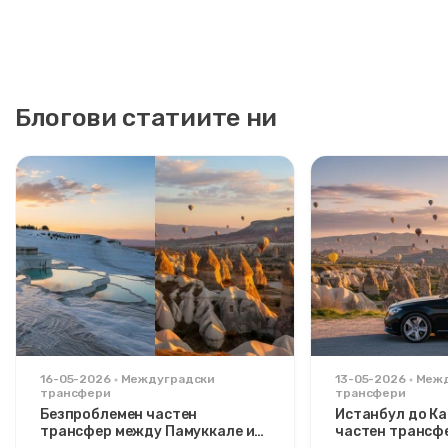
Блогови статиите ни
16-05-2026
Междуградски
13-05-2026
Межд
трансфери
трансфери
Безпроблемен частен
Истанбул до Ка
трансфер между Памуккале и
частен трансфе