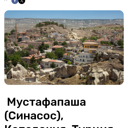
 Мустафапаша 
(Синасос), 