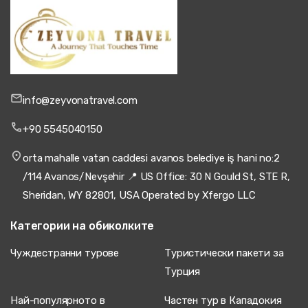
info@zeyvonatravel.com
+90 5545040150
orta mahalle vatan caddesi avanos belediye iş hani no:2
/114 Avanos/Nevşehir 📍 US Office: 30 N Gould St, STE R,
Sheridan, WY 82801, USA Operated by Xfergo LLC
Категории на обиколките
Чуждестранни турове
Туристически пакети за
Турция
Най-популярното в
Частен тур в Кападокия