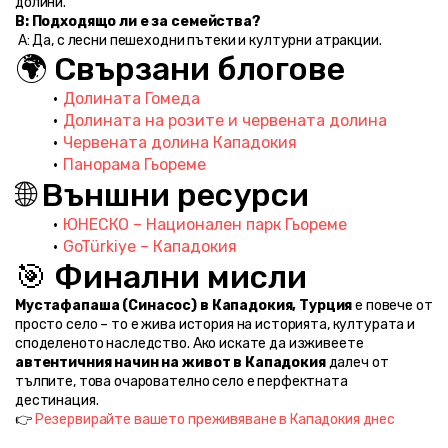
долини.
В: Подходящо ли е за семейства?
 А: Да, с лесни пешеходни пътеки и културни атракции.
🌍 Свързани блогове
Долината Гомеда
Долината на розите и червената долина
Червената долина Кападокия
Панорама Гьореме
🌐 Външни ресурси
ЮНЕСКО – Национален парк Гьореме
GoTürkiye – Кападокия
🎯 Финални мисли
Мустафапаша (Синасос) в Кападокия, Турция
 е повече от 
просто село – то е жива история на историята, културата и 
споделеното наследство. Ако искате да изживеете 
автентичния начин на живот в Кападокия
 далеч от 
тълпите, това очарователно село е перфектната 
дестинация.
👉 
Резервирайте вашето преживяване в Кападокия днес