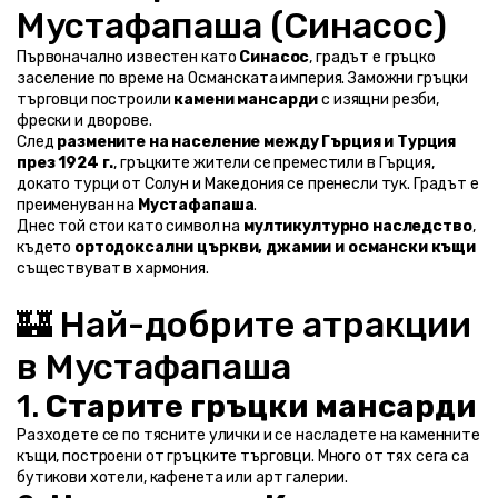
Мустафапаша (Синасос)
Първоначално известен като 
Синасос
, градът е гръцко 
заселение по време на Османската империя. Заможни гръцки 
търговци построили 
камени мансарди
 с изящни резби, 
фрески и дворове.
След 
размените на население между Гърция и Турция 
през 1924 г.
, гръцките жители се преместили в Гърция, 
докато турци от Солун и Македония се пренесли тук. Градът е 
преименуван на 
Мустафапаша
.
Днес той стои като символ на 
мултикултурно наследство
, 
където 
ортодоксални църкви, джамии и османски къщи
съществуват в хармония.
🏰 Най-добрите атракции 
в Мустафапаша
1. 
Старите гръцки мансарди
Разходете се по тясните улички и се насладете на каменните 
къщи, построени от гръцките търговци. Много от тях сега са 
бутикови хотели, кафенета или арт галерии.