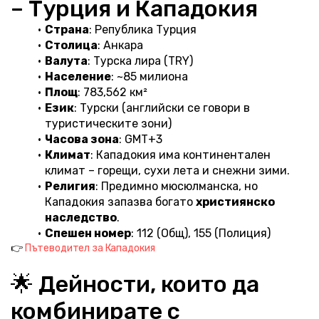
– Турция и Кападокия
Страна
: Република Турция
Столица
: Анкара
Валута
: Турска лира (TRY)
Население
: ~85 милиона
Площ
: 783,562 км²
Език
: Турски (английски се говори в 
туристическите зони)
Часова зона
: GMT+3
Климат
: Кападокия има континентален 
климат – горещи, сухи лета и снежни зими.
Религия
: Предимно мюсюлманска, но 
Кападокия запазва богато 
християнско 
наследство
.
Спешен номер
: 112 (Общ), 155 (Полиция)
👉 
Пътеводител за Кападокия
🌟 Дейности, които да 
комбинирате с 