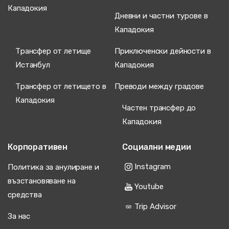
Кападокия
Дневни и частни турове в
Кападокия
Трансфер от летище
Приключенски дейности в
Истанбул
Кападокия
Трансфер от летището в
Преводи между градове
Кападокия
Частен трансфер до
Кападокия
Корпоративен
Социални медии
Instagram
Политика за анулиране и
възстановяване на
Youtube
средства
Trip Advisor
За нас