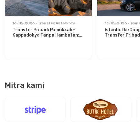
16-05-2026
Transfer Antarkota
13-05-2026
Tran
Transfer Pribadi Pamukkale–
Istanbul ke Cap
Kappadokya Tanpa Hambatan:
Transfer Pribad
Kenyamanan Antara Dua Ikon
untuk Traveler 
Mitra kami