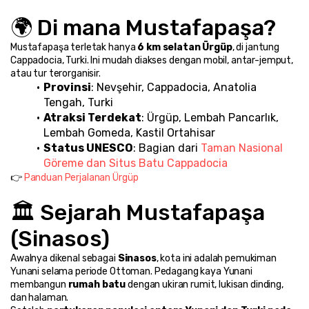
🌍 Di mana Mustafapaşa?
Mustafapaşa terletak hanya 
6 km selatan Ürgüp
, di jantung 
Cappadocia, Turki. Ini mudah diakses dengan mobil, antar-jemput, 
atau tur terorganisir.
Provinsi
: Nevşehir, Cappadocia, Anatolia 
Tengah, Turki
Atraksi Terdekat
: Ürgüp, Lembah Pancarlık, 
Lembah Gomeda, Kastil Ortahisar
Status UNESCO
: Bagian dari 
Taman Nasional 
Göreme dan Situs Batu Cappadocia
👉 
Panduan Perjalanan Ürgüp
🏛️ Sejarah Mustafapaşa 
(Sinasos)
Awalnya dikenal sebagai 
Sinasos
, kota ini adalah pemukiman 
Yunani selama periode Ottoman. Pedagang kaya Yunani 
membangun 
rumah batu
 dengan ukiran rumit, lukisan dinding, 
dan halaman.