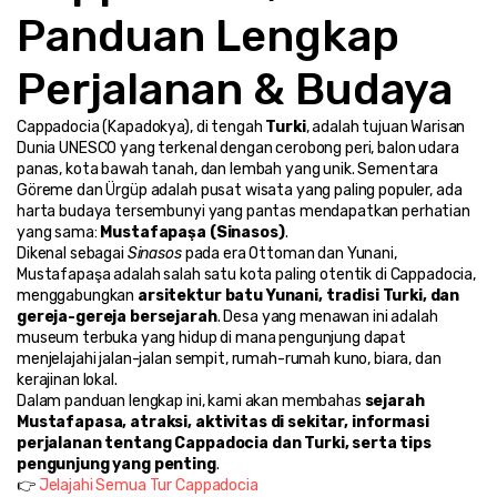
Panduan Lengkap 
Perjalanan & Budaya 
Cappadocia (Kapadokya), di tengah 
Turki
, adalah tujuan Warisan 
Dunia UNESCO yang terkenal dengan cerobong peri, balon udara 
panas, kota bawah tanah, dan lembah yang unik. Sementara 
Göreme dan Ürgüp adalah pusat wisata yang paling populer, ada 
harta budaya tersembunyi yang pantas mendapatkan perhatian 
yang sama: 
Mustafapaşa (Sinasos)
.
Dikenal sebagai 
Sinasos
 pada era Ottoman dan Yunani, 
Mustafapaşa adalah salah satu kota paling otentik di Cappadocia, 
menggabungkan 
arsitektur batu Yunani, tradisi Turki, dan 
gereja-gereja bersejarah
. Desa yang menawan ini adalah 
museum terbuka yang hidup di mana pengunjung dapat 
menjelajahi jalan-jalan sempit, rumah-rumah kuno, biara, dan 
kerajinan lokal.
Dalam panduan lengkap ini, kami akan membahas 
sejarah 
Mustafapasa, atraksi, aktivitas di sekitar, informasi 
perjalanan tentang Cappadocia dan Turki, serta tips 
pengunjung yang penting
.
👉 
Jelajahi Semua Tur Cappadocia