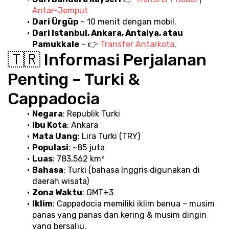
Antar-Jemput
Dari Ürgüp
 – 10 menit dengan mobil.
Dari Istanbul, Ankara, Antalya, atau 
Pamukkale
 – 👉 
Transfer Antarkota
.
🇹🇷 Informasi Perjalanan 
Penting – Turki & 
Cappadocia
Negara
: Republik Turki
Ibu Kota
: Ankara
Mata Uang
: Lira Turki (TRY)
Populasi
: ~85 juta
Luas
: 783,562 km²
Bahasa
: Turki (bahasa Inggris digunakan di 
daerah wisata)
Zona Waktu
: GMT+3
Iklim
: Cappadocia memiliki iklim benua – musim 
panas yang panas dan kering & musim dingin 
yang bersalju.