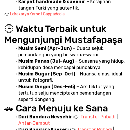
Karpet handmade & suvenir
 – Kerajinan 
tangan Turki yang autentik.
👉 
Lokakarya Karpet Cappadocia
🕒 Waktu Terbaik untuk 
Mengunjungi Mustafapaşa
Musim Semi (Apr–Jun)
 – Cuaca sejuk, 
pemandangan yang berwarna-warni.
Musim Panas (Jul–Aug)
 – Suasana yang hidup, 
kehidupan desa mencapai puncaknya.
Musim Gugur (Sep–Oct)
 – Nuansa emas, ideal 
untuk fotografi.
Musim Dingin (Des–Feb)
 – Arsitektur yang 
tertutup salju menciptakan pemandangan 
seperti dongeng.
🚗 Cara Menuju ke Sana
Dari Bandara Nevşehir
 👉 
Transfer Pribadi
 | 
Antar-Jemput
Dari Bandara Kayseri
 👉 
Transfer Pribadi
 | 