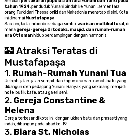
Setelah 
pertukaran populasi antara Yunani dan Turki pada 
tahun 1924
, penduduk Yunani pindah ke Yunani, sementara 
orang Turki dari Thessaloniki dan Makedonia menetap di sini. Kota 
ini dinamai 
Mustafapaşa
.
Saat ini, kota ini berdiri sebagai simbol 
warisan multikultural
, di 
mana 
gereja-gereja Ortodoks, masjid, dan rumah-rumah 
era Ottoman
 hidup berdampingan dengan harmonis.
🏰 Atraksi Teratas di 
Mustafapaşa
1. 
Rumah-Rumah Yunani Tua
Jelajahi jalan-jalan sempit dan kagumi rumah-rumah batu yang 
dibangun oleh pedagang Yunani. Banyak yang sekarang menjadi 
hotel butik, kafe, atau galeri seni.
2. 
Gereja Constantine & 
Helena
Gereja terbesar di kota ini, dengan ukiran batu dan prasasti yang 
indah, dibangun pada abad ke-19.
3. 
Biara St. Nicholas