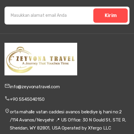
Kirim
info@zeyvonatravel.com
+90 5545040150
orta mahalle vatan caddesi avanos belediye iş hani no:2
/114 Avanos/Nevşehir 📍 US Office: 30 N Gould St, STE R,
Sheridan, WY 82801, USA Operated by Xfergo LLC