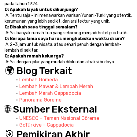
pada tahun 1924.
Q: Apakah layak untuk dikunjungi?
 A: Tentu saja – ini menawarkan warisan Yunani-Turki yang otentik, 
kerumunan yang lebih sedikit, dan arsitektur yang unik.
Q: Bisakah saya tinggal semalam?
 A: Ya, banyak rumah tua yang sekarang menjadi hotel gua butik.
Q: Berapa lama saya harus menghabiskan waktu di sini?
 A: 2–3 jam untuk wisata, atau sehari penuh dengan lembah-
lembah di sekitar.
Q: Apakah ramah keluarga?
 A: Ya, dengan jalur yang mudah dilalui dan atraksi budaya.
🌍 Blog Terkait
Lembah Gomeda
Lembah Mawar & Lembah Merah
Lembah Merah Cappadocia
Panorama Göreme
🌐 Sumber Eksternal
UNESCO – Taman Nasional Göreme
GoTürkiye – Cappadocia
🎯 Pemikiran Akhir