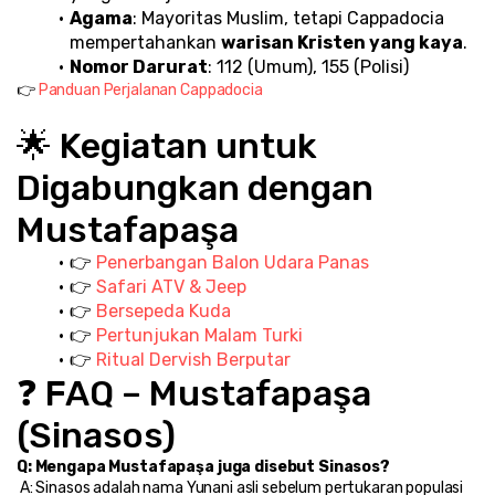
Agama
: Mayoritas Muslim, tetapi Cappadocia 
mempertahankan 
warisan Kristen yang kaya
.
Nomor Darurat
: 112 (Umum), 155 (Polisi)
👉 
Panduan Perjalanan Cappadocia
🌟 Kegiatan untuk 
Digabungkan dengan 
Mustafapaşa
👉 
Penerbangan Balon Udara Panas
👉 
Safari ATV & Jeep
👉 
Bersepeda Kuda
👉 
Pertunjukan Malam Turki
👉 
Ritual Dervish Berputar
❓ FAQ – Mustafapaşa 
(Sinasos)
Q: Mengapa Mustafapaşa juga disebut Sinasos?
 A: Sinasos adalah nama Yunani asli sebelum pertukaran populasi 