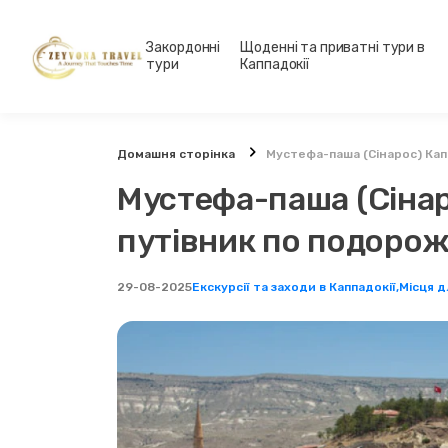
Закордонні
Щоденні та приватні тури в
тури
Каппадокії
Домашня сторінка
Мустефа-паша (Сінарос) Кап
Мустефа-паша (Сінар
путівник по подоро
29-08-2025
Екскурсії та заходи в Каппадокії,
Місця д