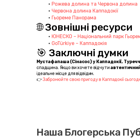
Рожева долина та Червона долина
Червона долина Каппадокії
Гьореме Панорама
🌐 Зовнішні ресурси
ЮНЕСКО – Національний парк Гьоре
GoTürkiye – Каппадокія
🎯 Заключні думки
Мустафапаша (Сінасос) у Каппадокії, Туреч
спадщина. Якщо ви хочете відчути 
автентичний
ідеальне місце для відвідин.
👉 
Забронюйте свою пригоду в Каппадокії сьогодн
Наша Блогерська Пуб