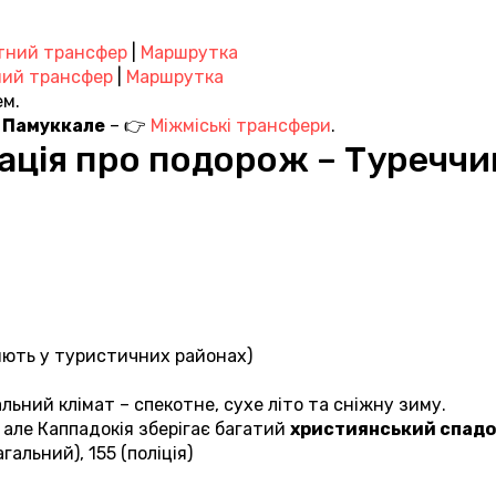
тний трансфер
 | 
Маршрутка
ий трансфер
 | 
Маршрутка
ем.
о Памуккале
 – 👉 
Міжміські трансфери
.
ація про подорож – Туреччин
ляють у туристичних районах)
льний клімат – спекотне, сухе літо та сніжну зиму.
але Каппадокія зберігає багатий 
християнський спад
загальний), 155 (поліція)