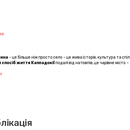
ме
чина
 – це більше ніж просто село – це жива історія, культура та спіл
 спосіб життя Каппадокії
 подалі від натовпів, це чарівне місто – 
і
лікація