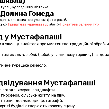
 школа)
 турецьку спадщину містечка.
 Долина Гомеда
ходять для піших прогулянок і фотографій.
ь 👉 
Приватний червоний тур
 або 👉 
Приватний зелений тур
.
д у Мустафапаші
каменю
 – дізнайтеся про мистецтво традиційної обробки 
такі як 
тести кебаб
 (кебаб у глиняному горщику) та дома
тичне турецьке ремесло.
ідвідування Мустафапаші
а погода, яскраві ландшафти.
атмосфера, сільське життя на піку.
ті тони, ідеально для фотографій.
окриті будівлі створюють казкову сцену.