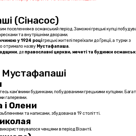
аші (Сінасос)
фресками та внутрішніми дворами.
ччиною у 1924 році
 грецькі жителі переїхали до Греції, а турки з 
то отримало назву 
Мустафапаша
.
падщини
, де 
православні церкви, мечеті та будинки османсько
и Мустафапаші
и
сь кам'яними будинками, побудованими грецькими купцями. Багато
ми галереями.
 і Олени
ізьбленнями та написами, збудована в 19 столітті.
Миколая
використовувалося ченцями в період Візантії.