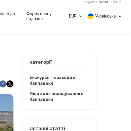
Zeyvona Travel - 18349
сфер до
Форма плану
EUR
Українська
подорожі
категорії
Екскурсії та заходи в
Каппадокії
Місця для відвідування в
Каппадокії
Останні статті