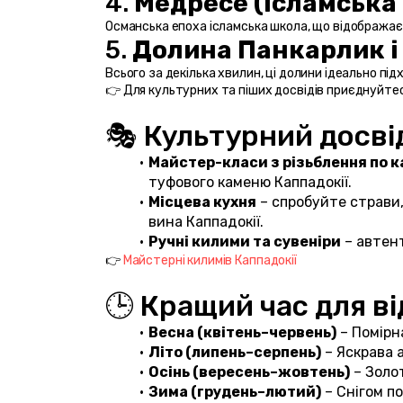
4. 
Медресе (Ісламська
Османська епоха ісламська школа, що відображає
5. 
Долина Панкарлик і
Всього за декілька хвилин, ці долини ідеально під
👉 Для культурних та піших досвідів приєднуйтес
🎭 Культурний досві
Майстер-класи з різьблення по 
туфового каменю Каппадокії.
Місцева кухня
 – спробуйте страви, 
вина Каппадокії.
Ручні килими та сувеніри
 – автен
👉 
Майстерні килимів Каппадокії
🕒 Кращий час для в
Весна (квітень–червень)
 – Помірн
Літо (липень–серпень)
 – Яскрава 
Осінь (вересень–жовтень)
 – Золо
Зима (грудень–лютий)
 – Снігом п