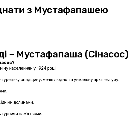
оєднати з Мустафапашею
ді – Мустафапаша (Сінасос)
насос?
міну населенням у 1924 році.
-турецьку спадщину, менш людно та унікальну архітектуру.
ями.
усідніми долинами.
льтурними пам'ятками.