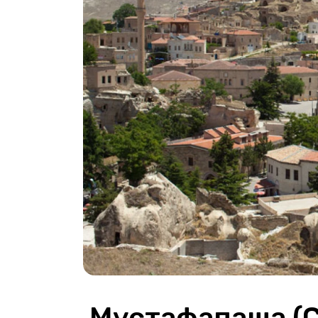
 Мустафапаша (Сінасос), Каппадокія, 