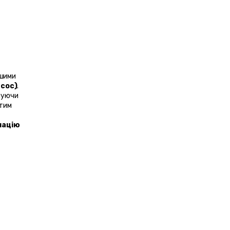
шими 
сос)
.
 в османський та грецький період, Мустафапаша є одним з найавтентичніших міст Каппадокії, поєднуючи 
тим 
мацію 