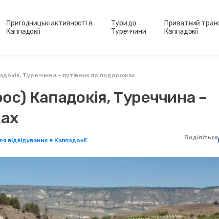
Пригодницькі активності в
Тури до
Приватний тран
Каппадокії
Туреччини
Каппадокії
адокія, Туреччина – путівник по подорожах
ос) Кападокія, Туреччина –
жах
Поділіться
ля відвідування в Каппадокії