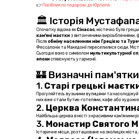
👉 
Посібник по подорожі до Юргюпа
🏛️ Історія Мустафап
Спочатку відома як 
Сінасос
кам'яні маєтки
 з витонченими вирізьбленнями, 
Після 
обміну населенням між Грецією та Туре
Фессалонік та Македонії переселилися сюди. Міс
Сьогодні воно є символом 
мультикультурної с
епохи
 співіснують у гармонії.
🏰 Визначні пам'ятк
1. 
Cтарі грецькі маєтк
Прогуляйтесь вузькими вулицями та насолоджуйте
них вже стали бутик-готелями, кафе або художні
2. 
Церква Константина
Найбільша церква в місті з красивими кам'яними р
3. 
Монастир Святого 
Історичне місце, розташоване на околицях міста, 