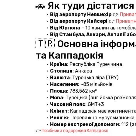
🚗 Як туди дістатися
Від аеропорту Невшехір
 👉 
Прива
Від аеропорту Кайсері
 👉 
Приватн
Від Юргюпа
 – 10 хвилин автомобіл
Від Стамбула, Анкари, Анталії аб
🇹🇷 Основна інформ
та Каппадокія
Країна
: Республіка Туреччина
Столиця
: Анкара
Валюта
: Турецька ліра (TRY)
Населення
: ~85 мільйонів
Площа
: 783,562 км²
Мова
: Турецька (ангійська розмов
Часовий пояс
: GMT+3
Клімат
: Каппадокія має континента
Релігія
: Переважно мусульманська, 
Номер екстреної допомоги
: 112 (
👉 
Посібник з подорожей Каппадокії