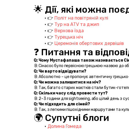
🌟 Дії, які можна п
👉 
Політ на повітряній кулі
👉 
Тур на ATV та джип
👉 
Верхова їзда
👉 
Турецька ніч
👉 
Церемонія обертових дервішів
❓ Питання та відпові
Q: Чому Мустафапаша також називається Сі
 В: Сінасос було первісною грецькою назвою до об
Q: Чи варто відвідувати?
 В: Абсолютно – це пропонує автентичну грецько
Q: Чи можна залишитися на ніч?
 В: Так, багато старих маєтків стали бутик-готел
Q: Скільки часу слід провести тут?
 В: 2–3 години для sightseeing, або цілий день з с
Q: Чи підходить для сімей?
 В: Так, з легкими пішохідними маршрутами та ку
🌍 Супутні блоги
Долина Гомеда