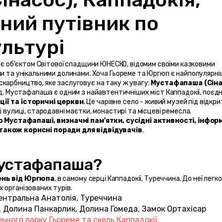
ний путівник по 
льтурі 
, є об'єктом Світової спадщини ЮНЕСКО, відомим своїми казковими 
ми та унікальними долинами. Хоча Гьореме та Юргюп є найпопулярні
карбництво, яке заслуговує на таку ж увагу: 
Мустафапаша (Сіна
ції та історичні церкви
. Це чарівне село - живий музей під відкри
 вулиці, стародавні маєтки, монастирі та місцеві ремесла.
ю Мустафапаші, визначні пам'ятки, сусідні активності, інфор
 також корисні поради для відвідувачів
.
Мустафапаша?
день від Юргюпа
, в самому серці Каппадокії, Туреччина. До неї легко 
 організованих турів.
Центральна Анатолія, Туреччина
, Долина Панкарлик, Долина Гомеда, Замок Ортахісар
ьного парку Гьореме та скель Каппадокії