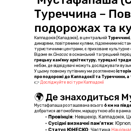
Туреччина – Пов
подорожах та ку
Каппадокія (Кападокія), в центральній 
Туреччині
димарями, повітряними кулями, підземними міста
туристичними центрами, є приховане культурне с
Відоме як 
Сінасос
грецьку кам'яну архітектуру, турецькі тради
небом, де відвідувачі можуть досліджувати вузькі
У цьому повному путівнику ми розглянемо 
історі
про подорожі до Каппадокії та Туреччини, а
👉 
Досліджуйте всі тури Каппадокії
🌍 Де знаходиться 
Мустафапаша розташована всього 
6 км на пів
добратися автомобілем, маршруткою або в рамках
Провінція
: Невшехір, Каппадокія, 
Сусідні визначні пам'ятки
: Юргюп
Статус ЮНЕСКО
: Частина 
Націонал