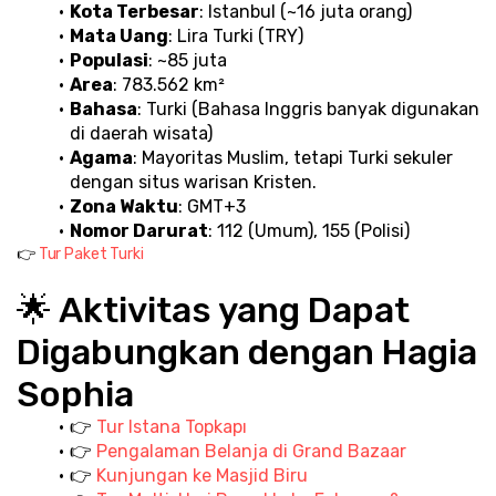
Kota Terbesar
: Istanbul (~16 juta orang)
Mata Uang
: Lira Turki (TRY)
Populasi
: ~85 juta
Area
: 783.562 km²
Bahasa
: Turki (Bahasa Inggris banyak digunakan 
di daerah wisata)
Agama
: Mayoritas Muslim, tetapi Turki sekuler 
dengan situs warisan Kristen.
Zona Waktu
: GMT+3
Nomor Darurat
: 112 (Umum), 155 (Polisi)
👉 
Tur Paket Turki
🌟 Aktivitas yang Dapat 
Digabungkan dengan Hagia 
Sophia
👉 
Tur Istana Topkapı
👉 
Pengalaman Belanja di Grand Bazaar
👉 
Kunjungan ke Masjid Biru