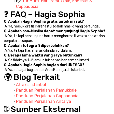
👉 
Tur Multi-Hari Pamukkale, Ephesus & 
Cappadocia
❓ FAQ – Hagia Sophia
Q: Apakah Hagia Sophia gratis untuk masuk?
 A: Ya, masuk gratis karena itu adalah masjid yang berfungsi.
Q: Apakah non-Muslim dapat mengunjungi Hagia Sophia?
 A: Ya, tetapi pengunjung harus menghormati waktu sholat dan 
berpakaian sopan.
Q: Apakah fotografi diperbolehkan?
 A: Ya, tetapi flash harus dihindari di dalam.
Q: Berapa lama waktu yang saya butuhkan?
 A: Setidaknya 1–2 jam untuk benar-benar menikmati.
Q: Apakah Hagia Sophia bagian dari UNESCO?
 A: Ya, sebagai bagian dari Area Bersejarah Istanbul.
🌍 Blog Terkait
Atraksi Istanbul
Panduan Perjalanan Pamukkale
Panduan Perjalanan Cappadocia
Panduan Perjalanan Antalya
🌐 Sumber Eksternal