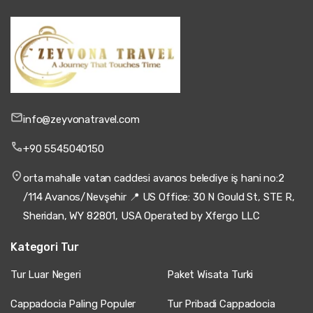
info@zeyvonatravel.com
+90 5545040150
orta mahalle vatan caddesi avanos belediye iş hani no:2
/114 Avanos/Nevşehir 📍 US Office: 30 N Gould St, STE R,
Sheridan, WY 82801, USA Operated by Xfergo LLC
Kategori Tur
Tur Luar Negeri
Paket Wisata Turki
Cappadocia Paling Populer
Tur Pribadi Cappadocia