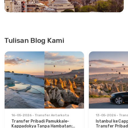
Tulisan Blog Kami
16-05-2026
Transfer Antarkota
13-05-2026
Tran
Transfer Pribadi Pamukkale–
Istanbul ke Cap
Kappadokya Tanpa Hambatan:
Transfer Pribad