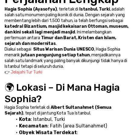
Hagia Sophia (Ayasofya)
, terletak di 
Istanbul, Turki
, adalah 
salah satu monumen paling ikonik di dunia. Dengan sejarah yang 
membentang lebih dari 1.500 tahun, ia telah berfungsi sebagai 
katedral Bizantium, masjid kekaisaran Ottoman, museum, 
dan kini sekali lagi menjadi masjid
. Ini melambangkan 
pertemuan antara 
Timur dan Barat, Kristen dan Islam, 
sejarah dan modernitas
.
Diakui sebagai 
 Situs Warisan Dunia UNESCO
, Hagia Sophia 
menarik 
jutaan pengunjung setiap tahun
, menjadikannya 
salah satu landmark yang paling banyak dikunjungi tidak hanya di 
Istanbul tetapi di seluruh dunia.
👉 
Jelajahi Tur Turki
🌍 Lokasi – Di Mana Hagia 
Sophia?
Hagia Sophia terletak di 
Albert Sultanahmet (Semua 
Sejarah)
, tepat di jantung Kota Tua Istanbul.
Kota
: Istanbul, Turki
Kecamatan
: Fatih (area Sultanahmet)
Obyek Wisata Terdekat
: