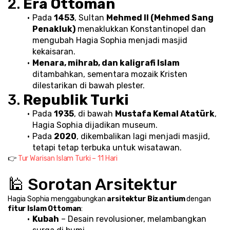
2. 
Era Ottoman
Pada 
1453
, Sultan 
Mehmed II (Mehmed Sang 
Penakluk)
 menaklukkan Konstantinopel dan 
mengubah Hagia Sophia menjadi masjid 
kekaisaran.
Menara, mihrab, dan kaligrafi Islam
ditambahkan, sementara mozaik Kristen 
dilestarikan di bawah plester.
3. 
Republik Turki
Pada 
1935
, di bawah 
Mustafa Kemal Atatürk
, 
Hagia Sophia dijadikan museum.
Pada 
2020
, dikembalikan lagi menjadi masjid, 
tetapi tetap terbuka untuk wisatawan.
👉 
Tur Warisan Islam Turki – 11 Hari
🕌 Sorotan Arsitektur
Hagia Sophia menggabungkan 
arsitektur Bizantium
 dengan 
fitur Islam Ottoman
:
Kubah
 – Desain revolusioner, melambangkan 