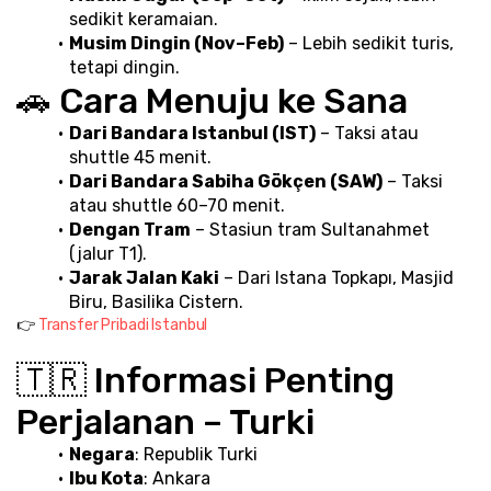
sedikit keramaian.
Musim Dingin (Nov–Feb)
 – Lebih sedikit turis, 
tetapi dingin.
🚗 Cara Menuju ke Sana
Dari Bandara Istanbul (IST)
 – Taksi atau 
shuttle 45 menit.
Dari Bandara Sabiha Gökçen (SAW)
 – Taksi 
atau shuttle 60–70 menit.
Dengan Tram
 – Stasiun tram Sultanahmet 
(jalur T1).
Jarak Jalan Kaki
 – Dari Istana Topkapı, Masjid 
Biru, Basilika Cistern.
👉 
Transfer Pribadi Istanbul
🇹🇷 Informasi Penting 
Perjalanan – Turki
Negara
: Republik Turki
Ibu Kota
: Ankara