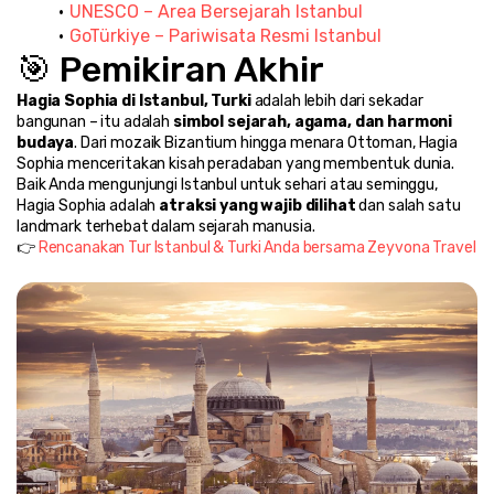
UNESCO – Area Bersejarah Istanbul
GoTürkiye – Pariwisata Resmi Istanbul
🎯 Pemikiran Akhir
Hagia Sophia di Istanbul, Turki
 adalah lebih dari sekadar 
bangunan – itu adalah 
simbol sejarah, agama, dan harmoni 
budaya
. Dari mozaik Bizantium hingga menara Ottoman, Hagia 
Sophia menceritakan kisah peradaban yang membentuk dunia.
Baik Anda mengunjungi Istanbul untuk sehari atau seminggu, 
Hagia Sophia adalah 
atraksi yang wajib dilihat
 dan salah satu 
landmark terhebat dalam sejarah manusia.
👉 
Rencanakan Tur Istanbul & Turki Anda bersama Zeyvona Travel