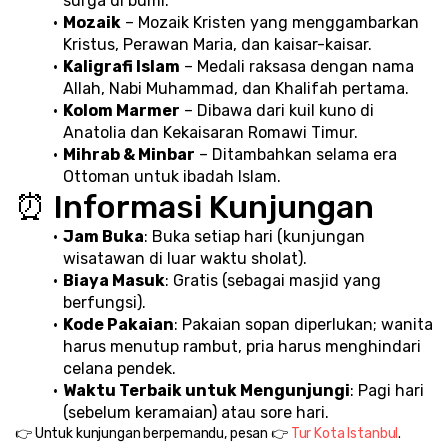
surga di bumi.
Mozaik
 – Mozaik Kristen yang menggambarkan 
Kristus, Perawan Maria, dan kaisar-kaisar.
Kaligrafi Islam
 – Medali raksasa dengan nama 
Allah, Nabi Muhammad, dan Khalifah pertama.
Kolom Marmer
 – Dibawa dari kuil kuno di 
Anatolia dan Kekaisaran Romawi Timur.
Mihrab & Minbar
 – Ditambahkan selama era 
Ottoman untuk ibadah Islam.
⏰ Informasi Kunjungan
Jam Buka
: Buka setiap hari (kunjungan 
wisatawan di luar waktu sholat).
Biaya Masuk
: Gratis (sebagai masjid yang 
berfungsi).
Kode Pakaian
: Pakaian sopan diperlukan; wanita 
harus menutup rambut, pria harus menghindari 
celana pendek.
Waktu Terbaik untuk Mengunjungi
: Pagi hari 
(sebelum keramaian) atau sore hari.
👉 Untuk kunjungan berpemandu, pesan 👉 
Tur Kota Istanbul
.