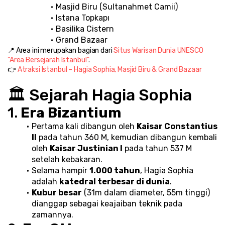
Masjid Biru (Sultanahmet Camii)
Istana Topkapı
Basilika Cistern
Grand Bazaar
📍 Area ini merupakan bagian dari 
Situs Warisan Dunia UNESCO 
"Area Bersejarah Istanbul"
.
👉 
Atraksi Istanbul – Hagia Sophia, Masjid Biru & Grand Bazaar
🏛️ Sejarah Hagia Sophia
1. 
Era Bizantium
Pertama kali dibangun oleh 
Kaisar Constantius 
II
 pada tahun 360 M, kemudian dibangun kembali 
oleh 
Kaisar Justinian I
 pada tahun 537 M 
setelah kebakaran.
Selama hampir 
1.000 tahun
, Hagia Sophia 
adalah 
katedral terbesar di dunia
.
Kubur besar
 (31m dalam diameter, 55m tinggi) 
dianggap sebagai keajaiban teknik pada 
zamannya.