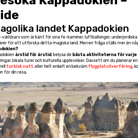
besöka Kappadokien – 
ide
sagolika landet Kappadokien
världsarv som är känt för sina fe-kaminer, luftballonger, underjordiska 
ärer för att utforska detta magiska land. Men en fråga ställs mer än nå
adokien?
adokien 
årstid för årstid
, belysa de 
bästa aktiviteterna för varje
och ge dig nyttiga resetips inklus
ell 
turkisk natt
, eller helt enkelt en bekväm 
flygplatsöverföring
, 
n för din resa.