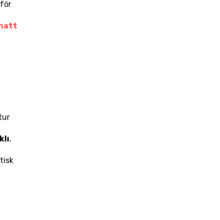
för 
 natt
ur 
klı
, 
isk 