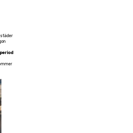
städer 
gon 
 period
ive flygplatsöverföringar, lokala turer och kulturella upplevelser. Oavsett om du planerar en 
kommer 