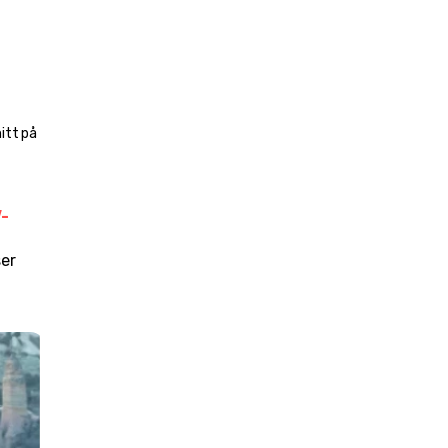
tt på 
-
er 