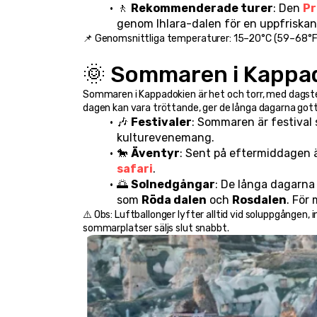
🚶 
Rekommenderade turer
: Den 
Pr
genom Ihlara-dalen för en uppfriska
📌 Genomsnittliga temperaturer: 15–20°C (59–68°F).
🌞 Sommaren i Kappad
Sommaren i Kappadokien är het och torr, med dagst
dagen kan vara tröttande, ger de långa dagarna gott
🎶 
Festivaler
: Sommaren är festival 
kulturevenemang.
🐎 
Äventyr
: Sent på eftermiddagen ä
safari
.
🌅 
Solnedgångar
: De långa dagarna
som 
Röda dalen
 och 
Rosdalen
. För 
⚠️ Obs: Luftballonger lyfter alltid vid soluppgången, i
sommarplatser säljs slut snabbt.