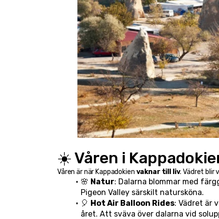
☀️ Våren i Kappadokie
Våren är när Kappadokien 
vaknar till liv
. Vädret bli
🌸 
Natur
: Dalarna blommar med färggl
Pigeon Valley särskilt natursköna.
🎈 
Hot Air Balloon Rides
: Vädret är 
året. Att sväva över dalarna vid solu