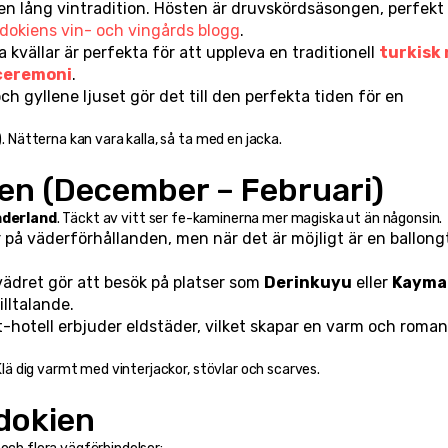
en lång vintradition. Hösten är druvskördsäsongen, perfekt 
dokiens vin- och vingårds blogg
.
ga kvällar är perfekta för att uppleva en traditionell 
turkisk
ceremoni
.
: De klara hösthimlarna och gyllene ljuset gör det till den perfekta tiden för en 
Nätterna kan vara kalla, så ta med en jacka.
ien (December – Februari)
nderland
. Täckt av vitt ser fe-kaminerna mer magiska ut än någonsin.
r på väderförhållanden, men när det är möjligt är en ballongt
 vädret gör att besök på platser som 
Derinkuyu
 eller 
Kayma
illtalande.
-hotell erbjuder eldstäder, vilket skapar en varm och romant
ä dig varmt med vinterjackor, stövlar och scarves.
adokien