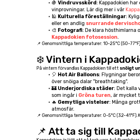
🍇 
Vindruvsskörd
: Kappadokien har 
vinprovningar. Lär dig mer i vår 
Kappa
🕌 
Kulturella föreställningar
: Kyli
eller en andlig 
snurrande dervisch
🎨 
Fotografi
Kappadokien fotosession
.
📌 Genomsnittliga temperaturer: 10–25°C (50–77°F). 
❄️ Vintern i Kappadok
På vintern förvandlas Kappadokien till ett 
snöigt u
🎈 
Hot Air Balloons
: Flygningar bero
över snöiga dalar "breathtaking".
🏰 
Underjordiska städer
: Det kalla
som ingår i 
Gröna turen
, är mycket t
🔥 
Gemytliga vistelser
: Många grott
atmosfär.
📌 Genomsnittliga temperaturer: 0–5°C (32–41°F). Kl
📌 Att ta sig till Kapp