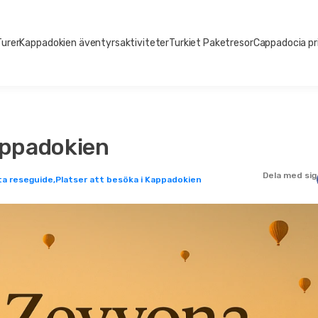
Turer
Kappadokien äventyrsaktiviteter
Turkiet Paketresor
Cappadocia pr
Kappadokien
Dela med sig
ta reseguide,
Platser att besöka i Kappadokien