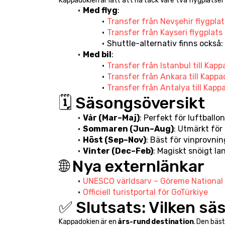
Kappadokien är lätt att nå tack vare två flygplatser
Med flyg
:
Transfer från Nevşehir flygplat
Transfer från Kayseri flygplats
Shuttle-alternativ finns också: 
Med bil
:
Transfer från Istanbul till Kap
Transfer från Ankara till Kapp
Transfer från Antalya till Kapp
🗓️ Säsongsöversikt
Vår (Mar–Maj)
: Perfekt för luftballo
Sommaren (Jun–Aug)
: Utmärkt för 
Höst (Sep–Nov)
: Bäst för vinprovnin
Vinter (Dec–Feb)
: Magiskt snöigt la
🌐 Nya externlänkar
UNESCO världsarv – Göreme National
Officiell turistportal för GoTürkiye
✅ Slutsats: Vilken sä
Kappadokien är en 
års-rund destination
. Den bäs