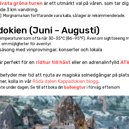
ivata gröna turen
 är ett utmärkt val på våren, som tar dig 
nde 3 km vandring.
 Morgnarna kan fortfarande vara kalla, så lager är rekommenderade.
okien (Juni – Augusti)
emperaturer som ofta når 30–35°C (86–95°F). Även om sightseeing mi
 om möjligheter för äventyr.
säsong med vinprovningar, konserter och lokala 
r perfekt för en 
ridtur till häst
 eller en adrenalinfylld 
ATV
 betyder mer tid att njuta av magiska solnedgångar på plats
mer, kolla in vår 
Röda dalen Kappadokien blogg
.
nte under dagen. Se till att boka din 
ballongtur
 i förväg, eftersom 