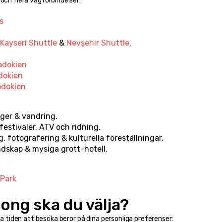
 och flera vägförbindelser:
s
Kayseri Shuttle
 & 
Nevşehir Shuttle
.
padokien
adokien
adokien
nger & vandring.
festivaler, ATV och ridning.
g, fotografering & kulturella föreställningar.
ndskap & mysiga grott-hotell.
 Park
song ska du välja?
ta tiden att besöka beror på dina personliga preferenser: