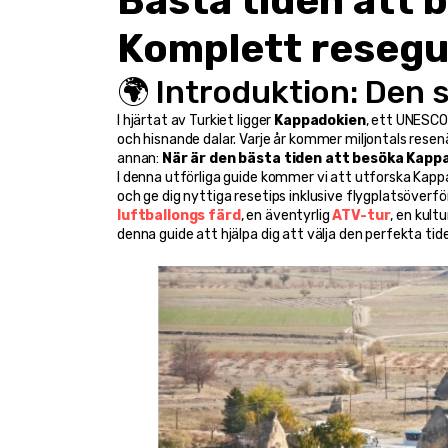
Bästa tiden att 
Komplett resegu
🌍 Introduktion: Den 
I hjärtat av Turkiet ligger 
Kappadokien
, ett UNESCO-
och hisnande dalar. Varje år kommer miljontals resen
annan: 
När är den bästa tiden att besöka Kapp
I denna utförliga guide kommer vi att utforska Kapp
luftballongs färd
, en äventyrlig 
ATV-tur
, en kultur
denna guide att hjälpa dig att välja den perfekta tide