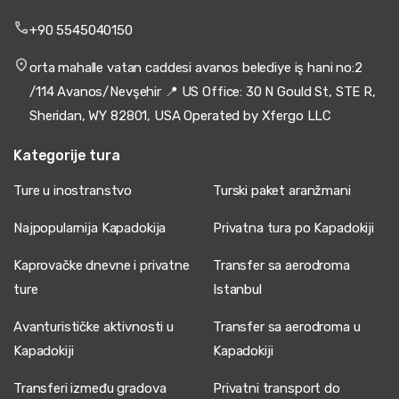
+90 5545040150
orta mahalle vatan caddesi avanos belediye iş hani no:2
/114 Avanos/Nevşehir 📍 US Office: 30 N Gould St, STE R,
Sheridan, WY 82801, USA Operated by Xfergo LLC
Kategorije tura
Ture u inostranstvo
Turski paket aranžmani
Najpopularnija Kapadokija
Privatna tura po Kapadokiji
Kaprovačke dnevne i privatne
Transfer sa aerodroma
ture
Istanbul
Avanturističke aktivnosti u
Transfer sa aerodroma u
Kapadokiji
Kapadokiji
Transferi između gradova
Privatni transport do