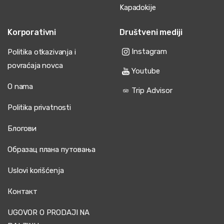
Kapadokije
Korporativni
Društveni mediji
Instagram
Politika otkazivanja i
povraćaja novca
Youtube
O nama
Trip Advisor
Politika privatnosti
Блогови
Образац плана путовања
Uslovi korišćenja
Контакт
UGOVOR O PRODAJI NA