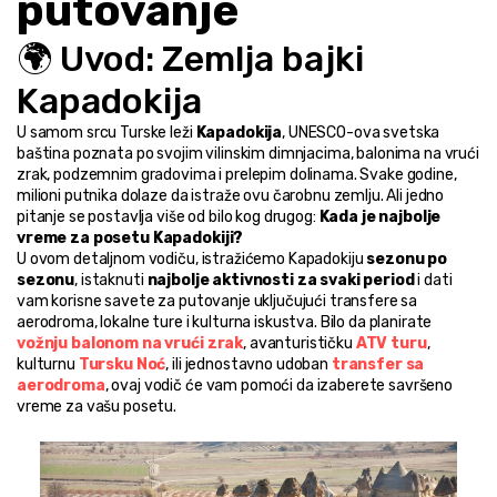
putovanje
🌍 Uvod: Zemlja bajki 
Kapadokija
U samom srcu Turske leži 
Kapadokija
, UNESCO-ova svetska 
baština poznata po svojim vilinskim dimnjacima, balonima na vrući 
zrak, podzemnim gradovima i prelepim dolinama. Svake godine, 
milioni putnika dolaze da istraže ovu čarobnu zemlju. Ali jedno 
pitanje se postavlja više od bilo kog drugog: 
Kada je najbolje 
vreme za posetu Kapadokiji?
U ovom detaljnom vodiču, istražićemo Kapadokiju 
sezonu po 
sezonu
, istaknuti 
najbolje aktivnosti za svaki period
 i dati 
vam korisne savete za putovanje uključujući transfere sa 
aerodroma, lokalne ture i kulturna iskustva. Bilo da planirate 
vožnju balonom na vrući zrak
, avanturističku 
ATV turu
, 
kulturnu 
Tursku Noć
, ili jednostavno udoban 
transfer sa 
aerodroma
, ovaj vodič će vam pomoći da izaberete savršeno 
vreme za vašu posetu.