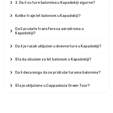
2. Da li su ture balonima u Kapadokiji sigurne?
Koliko traje let balonom u Kapadokiji?
Da li pružate transfere sa aerodroma u
Kapadokiji?
Da li je ručak uključen u dnevne ture u Kapadokiji?
Šta da obučem za let balonom u Kapadokiji?
Da li deca mogu da se pridruže turama balonima?
Šta je uključeno u Cappadocia Green Tour?