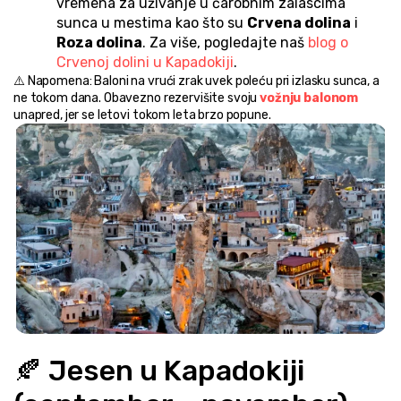
vremena za uživanje u čarobnim zalascima 
sunca u mestima kao što su 
Crvena dolina
 i 
Roza dolina
. Za više, pogledajte naš 
blog o 
Crvenoj dolini u Kapadokiji
.
⚠️ Napomena: Baloni na vrući zrak uvek poleću pri izlasku sunca, a 
ne tokom dana. Obavezno rezervišite svoju 
vožnju balonom
unapred, jer se letovi tokom leta brzo popune.
🍂 Jesen u Kapadokiji 