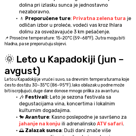
dolina pri izlasku sunca je jednostavno 
nezaboravno.
🚶 
Preporučene ture
: 
Privatna zelena tura
 je 
odličan izbor u proleće, vodeći vas kroz Ihlara 
dolinu za osvežavajuće 3 km pešačenje.
📌 Prosečne temperature: 15–20°C (59–68°F). Jutra mogu biti 
hladna, pa se preporučuju slojevi.
🌞 Leto u Kapadokiji (jun – 
avgust)
Leto u Kapadokiji je vruće i suvo, sa dnevnim temperaturama koje 
često dostižu 30–35°C (86–95°F). Iako obilazak u podne može 
biti iscrpljujući, duge dane donose mnogo prilika za avanturu.
🎶 
Festivali
: Leto je sezona festivala sa 
degustacijama vina, koncertima i lokalnim 
kulturnim događajima.
🐎 
Avanture
: Kasno poslepodne je savršeno za 
jahanje na konju
 ili adrenalinsko 
ATV safari
.
🌅 
Zalazak sunca
: Duži dani znače više 