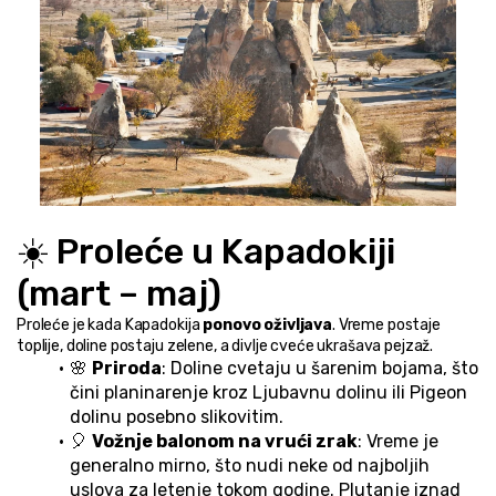
☀️ Proleće u Kapadokiji 
(mart – maj)
Proleće je kada Kapadokija 
ponovo oživljava
. Vreme postaje 
toplije, doline postaju zelene, a divlje cveće ukrašava pejzaž.
🌸 
Priroda
: Doline cvetaju u šarenim bojama, što 
čini planinarenje kroz Ljubavnu dolinu ili Pigeon 
dolinu posebno slikovitim.
🎈 
Vožnje balonom na vrući zrak
: Vreme je 
generalno mirno, što nudi neke od najboljih 
uslova za letenje tokom godine. Plutanje iznad 