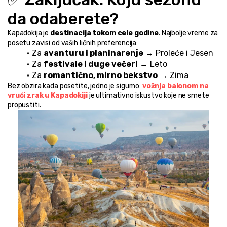
da odaberete?
Kapadokija je 
destinacija tokom cele godine
. Najbolje vreme za 
posetu zavisi od vaših ličnih preferencija:
Za 
avanturu i planinarenje
 → Proleće i Jesen
Za 
festivale i duge večeri
 → Leto
Za 
romantično, mirno bekstvo
 → Zima
Bez obzira kada posetite, jedno je sigurno: 
vožnja balonom na 
vrući zrak u Kapadokiji
 je ultimativno iskustvo koje ne smete 
propustiti.