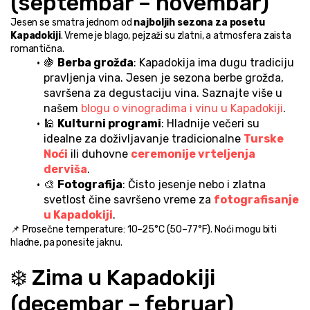
(septembar – novembar)
Jesen se smatra jednom od 
najboljih sezona za posetu 
Kapadokiji
. Vreme je blago, pejzaži su zlatni, a atmosfera zaista 
romantična.
🍇 
Berba grožđa
: Kapadokija ima dugu tradiciju 
pravljenja vina. Jesen je sezona berbe grožđa, 
savršena za degustaciju vina. Saznajte više u 
našem 
blogu o vinogradima i vinu u Kapadokiji
.
🕌 
Kulturni programi
: Hladnije večeri su 
idealne za doživljavanje tradicionalne 
Turske 
Noći
 ili duhovne 
ceremonije vrteljenja 
derviša
.
🎨 
Fotografija
: Čisto jesenje nebo i zlatna 
svetlost čine savršeno vreme za 
fotografisanje 
u Kapadokiji
.
📌 Prosečne temperature: 10–25°C (50–77°F). Noći mogu biti 
hladne, pa ponesite jaknu.
❄️ Zima u Kapadokiji 
(decembar – februar)