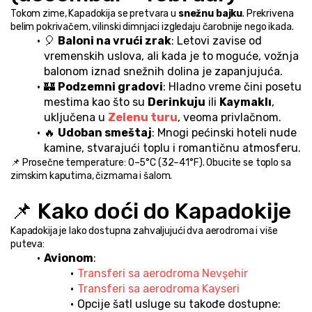
Tokom zime, Kapadokija se pretvara u 
snežnu bajku
. Prekrivena 
belim pokrivačem, vilinski dimnjaci izgledaju čarobnije nego ikada.
🎈 
Baloni na vrući zrak
: Letovi zavise od 
vremenskih uslova, ali kada je to moguće, vožnja 
balonom iznad snežnih dolina je zapanjujuća.
🏰 
Podzemni gradovi
: Hladno vreme čini posetu 
mestima kao što su 
Derinkuju
 ili 
Kaymaklı
, 
uključena u 
Zelenu turu
, veoma privlačnom.
🔥 
Udoban smeštaj
: Mnogi pećinski hoteli nude 
kamine, stvarajući toplu i romantičnu atmosferu.
📌 Prosečne temperature: 0–5°C (32–41°F). Obucite se toplo sa 
zimskim kaputima, čizmama i šalom.
📌 Kako doći do Kapadokije
Kapadokija je lako dostupna zahvaljujući dva aerodroma i više 
puteva:
Avionom
:
Transferi sa aerodroma Nevşehir
Transferi sa aerodroma Kayseri
Opcije šatl usluge su takođe dostupne: 