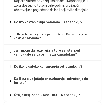
Najbolje vreme za vožnju balonom u Kapadokiji je u
zoru, dostupno tokom cele godine, pružajući
očaravajuće poglede na doline i bajkovite dimnjake.
Koliko košta vožnja balonom u Kapadokiji?
5. Koje ture mogu da pridružim u Kapadokiji osim
vožnje balonom?
Da li mogu da rezervišem ture za Istanbul i
Pamukkale sa paketima za Kapadokiju?
Koliko je daleko Kападокиja od Istanbula?
Da li ture uključuju preuzimanje i odvoženje do
hotela?
Šta je uključeno u Red Tour u Kapadokiji?