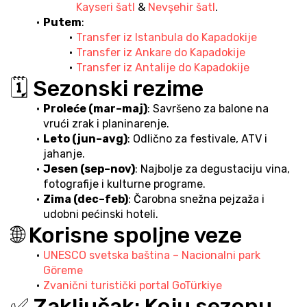
Kayseri šatl
 & 
Nevşehir šatl
.
Putem
:
Transfer iz Istanbula do Kapadokije
Transfer iz Ankare do Kapadokije
Transfer iz Antalije do Kapadokije
🗓️ Sezonski rezime
Proleće (mar–maj)
: Savršeno za balone na 
vrući zrak i planinarenje.
Leto (jun–avg)
: Odlično za festivale, ATV i 
jahanje.
Jesen (sep–nov)
: Najbolje za degustaciju vina, 
fotografije i kulturne programe.
Zima (dec–feb)
: Čarobna snežna pejzaža i 
udobni pećinski hoteli.
🌐 Korisne spoljne veze
UNESCO svetska baština – Nacionalni park 
Göreme
Zvanični turistički portal GoTürkiye
✅ Zaključak: Koju sezonu 