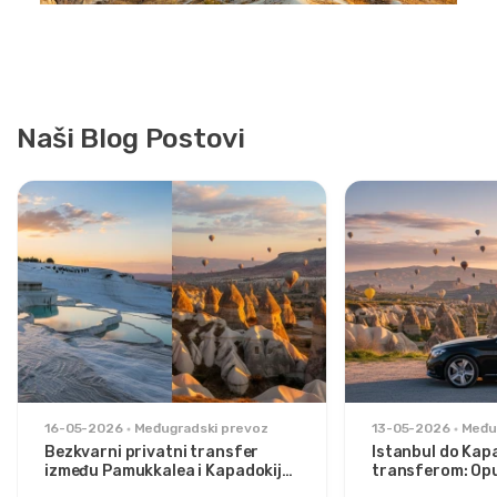
Naši Blog Postovi
16-05-2026
Međugradski prevoz
13-05-2026
Među
Bezkvarni privatni transfer
Istanbul do Kap
između Pamukkalea i Kapadokije:
transferom: Opu
Udobnost između dva ikona
stilizovane putn