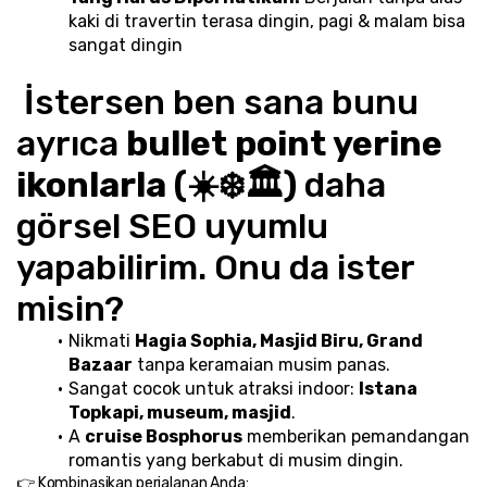
kaki di travertin terasa dingin, pagi & malam bisa 
sangat dingin
 İstersen ben sana bunu 
ayrıca 
bullet point yerine 
ikonlarla (☀️❄️🏛️)
 daha 
görsel SEO uyumlu 
yapabilirim. Onu da ister 
misin?
Nikmati 
Hagia Sophia, Masjid Biru, Grand 
Bazaar
 tanpa keramaian musim panas.
Sangat cocok untuk atraksi indoor: 
Istana 
Topkapi, museum, masjid
.
A 
cruise Bosphorus
 memberikan pemandangan 
romantis yang berkabut di musim dingin.
👉 Kombinasikan perjalanan Anda: