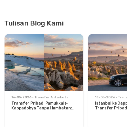
Tulisan Blog Kami
16-05-2026
Transfer Antarkota
13-05-2026
Tran
Transfer Pribadi Pamukkale–
Istanbul ke Cap
Kappadokya Tanpa Hambatan:
Transfer Pribad
Kenyamanan Antara Dua Ikon
untuk Traveler 