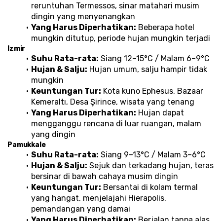
reruntuhan Termessos, sinar matahari musim 
dingin yang menyenangkan
Yang Harus Diperhatikan:
 Beberapa hotel 
mungkin ditutup, periode hujan mungkin terjadi
Izmir
Suhu Rata-rata:
 Siang 12–15°C / Malam 6–9°C
Hujan & Salju:
 Hujan umum, salju hampir tidak 
mungkin
Keuntungan Tur:
 Kota kuno Ephesus, Bazaar 
Kemeraltı, Desa Şirince, wisata yang tenang
Yang Harus Diperhatikan:
 Hujan dapat 
mengganggu rencana di luar ruangan, malam 
yang dingin
Pamukkale
Suhu Rata-rata:
 Siang 9–13°C / Malam 3–6°C
Hujan & Salju:
 Sejuk dan terkadang hujan, teras 
bersinar di bawah cahaya musim dingin
Keuntungan Tur:
 Bersantai di kolam termal 
yang hangat, menjelajahi Hierapolis, 
pemandangan yang damai
Yang Harus Diperhatikan:
 Berjalan tanpa alas 