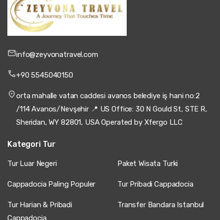
info@zeyvonatravel.com
+90 5545040150
orta mahalle vatan caddesi avanos belediye iş hani no:2
/114 Avanos/Nevşehir 📍 US Office: 30 N Gould St, STE R,
Sheridan, WY 82801, USA Operated by Xfergo LLC
Kategori Tur
Tur Luar Negeri
Paket Wisata Turki
Cappadocia Paling Populer
Tur Pribadi Cappadocia
Tur Harian & Pribadi
Transfer Bandara Istanbul
Cappadocia