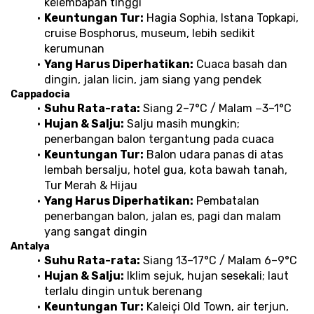
kelembapan tinggi
Keuntungan Tur:
 Hagia Sophia, Istana Topkapi, 
cruise Bosphorus, museum, lebih sedikit 
kerumunan
Yang Harus Diperhatikan:
 Cuaca basah dan 
dingin, jalan licin, jam siang yang pendek
Cappadocia
Suhu Rata-rata:
 Siang 2–7°C / Malam −3–1°C
Hujan & Salju:
 Salju masih mungkin; 
penerbangan balon tergantung pada cuaca
Keuntungan Tur:
 Balon udara panas di atas 
lembah bersalju, hotel gua, kota bawah tanah, 
Tur Merah & Hijau
Yang Harus Diperhatikan:
 Pembatalan 
penerbangan balon, jalan es, pagi dan malam 
yang sangat dingin
Antalya
Suhu Rata-rata:
 Siang 13–17°C / Malam 6–9°C
Hujan & Salju:
 Iklim sejuk, hujan sesekali; laut 
terlalu dingin untuk berenang
Keuntungan Tur:
 Kaleiçi Old Town, air terjun, 