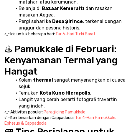
matahari atau kerumunan.
Belanja di 
Bazaar Kemeraltı
 dan rasakan 
masakan Aegea.
Pergi sehari ke 
Desa Şirince
, terkenal dengan 
anggur dan pesona historis.
👉 Ide untuk beberapa hari: 
Tur 6-Hari Turki Barat
♨️ Pamukkale di Februari: 
Kenyamanan Termal yang 
Hangat
Kolam 
thermal
 sangat menyenangkan di cuaca 
sejuk.
Temukan 
Kota Kuno Hierapolis
.
Langit yang cerah berarti fotografi travertin 
yang indah.
👉 Aktivitas populer: 
Paragliding Pamukkale
👉 Kombinasikan dengan Cappadocia: 
Tur 4-Hari Pamukkale, 
Ephesus & Cappadocia
🚐 Tips Perjalanan untuk 