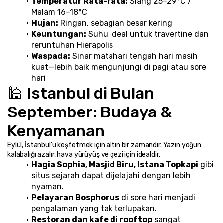
Temperatur Rata-rata:
 Siang 25–29°C / 
Malam 16–18°C
Hujan:
 Ringan, sebagian besar kering
Keuntungan:
 Suhu ideal untuk travertine dan 
reruntuhan Hierapolis
Waspada:
 Sinar matahari tengah hari masih 
kuat—lebih baik mengunjungi di pagi atau sore 
hari
🕌 Istanbul di Bulan 
September: Budaya & 
Kenyamanan
Eylül, İstanbul’u keşfetmek için altın bir zamandır. Yazın yoğun 
kalabalığı azalır, hava yürüyüş ve gezi için idealdir.
Hagia Sophia, Masjid Biru, Istana Topkapi
 gibi 
situs sejarah dapat dijelajahi dengan lebih 
nyaman.
Pelayaran Bosphorus
 di sore hari menjadi 
pengalaman yang tak terlupakan.
Restoran dan kafe di rooftop
 sangat 