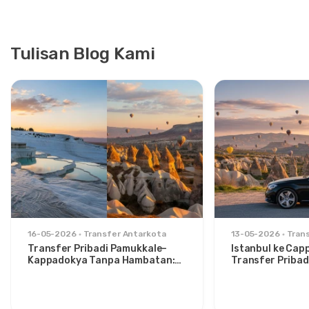
Tulisan Blog Kami
16-05-2026
Transfer Antarkota
13-05-2026
Tran
Transfer Pribadi Pamukkale–
Istanbul ke Cap
Kappadokya Tanpa Hambatan:
Transfer Pribad
Kenyamanan Antara Dua Ikon
untuk Traveler 