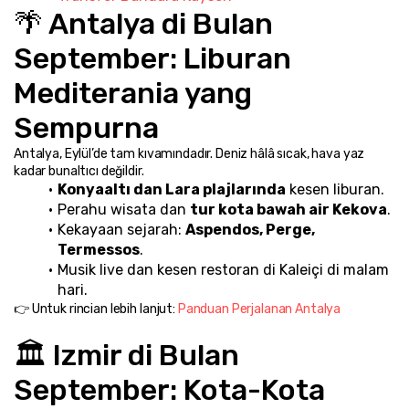
🌴 Antalya di Bulan 
September: Liburan 
Mediterania yang 
Sempurna
Antalya, Eylül’de tam kıvamındadır. Deniz hâlâ sıcak, hava yaz 
kadar bunaltıcı değildir.
Konyaaltı dan Lara plajlarında
 kesen liburan.
Perahu wisata dan 
tur kota bawah air Kekova
.
Kekayaan sejarah: 
Aspendos, Perge, 
Termessos
.
Musik live dan kesen restoran di Kaleiçi di malam 
hari.
👉 Untuk rincian lebih lanjut: 
Panduan Perjalanan Antalya
🏛️ Izmir di Bulan 
September: Kota-Kota 