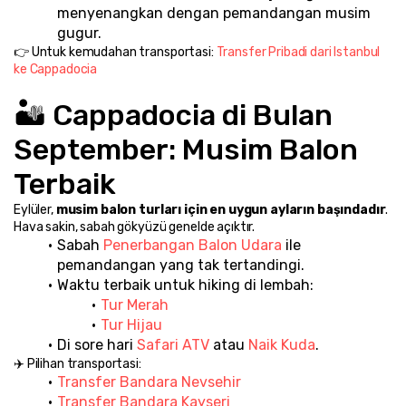
menyenangkan dengan pemandangan musim 
gugur.
👉 Untuk kemudahan transportasi: 
Transfer Pribadi dari Istanbul 
ke Cappadocia
🏜️ Cappadocia di Bulan 
September: Musim Balon 
Terbaik
Eylüler, 
musim balon turları için en uygun ayların başındadır
. 
Hava sakin, sabah gökyüzü genelde açıktır.
Sabah 
Penerbangan Balon Udara
 ile 
pemandangan yang tak tertandingi.
Waktu terbaik untuk hiking di lembah:
Tur Merah
Tur Hijau
Di sore hari 
Safari ATV
 atau 
Naik Kuda
.
✈️ Pilihan transportasi:
Transfer Bandara Nevsehir
Transfer Bandara Kayseri