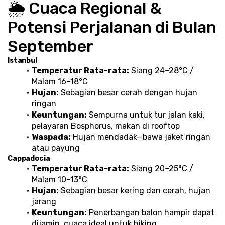
🌦️ Cuaca Regional & 
Potensi Perjalanan di Bulan 
September
Istanbul
Temperatur Rata-rata:
 Siang 24–28°C / 
Malam 16–18°C
Hujan:
 Sebagian besar cerah dengan hujan 
ringan
Keuntungan:
 Sempurna untuk tur jalan kaki, 
pelayaran Bosphorus, makan di rooftop
Waspada:
 Hujan mendadak—bawa jaket ringan 
atau payung
Cappadocia
Temperatur Rata-rata:
 Siang 20–25°C / 
Malam 10–13°C
Hujan:
 Sebagian besar kering dan cerah, hujan 
jarang
Keuntungan:
 Penerbangan balon hampir dapat 
dijamin, cuaca ideal untuk hiking