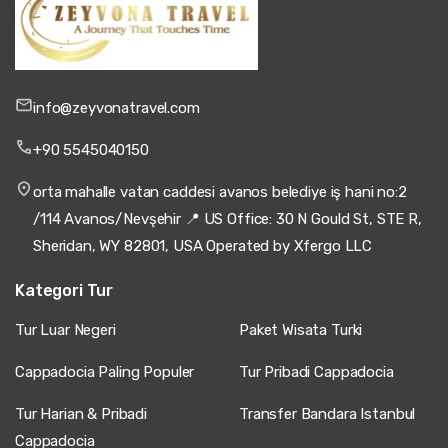
info@zeyvonatravel.com
+90 5545040150
orta mahalle vatan caddesi avanos belediye iş hani no:2
/114 Avanos/Nevşehir 📍 US Office: 30 N Gould St, STE R,
Sheridan, WY 82801, USA Operated by Xfergo LLC
Kategori Tur
Tur Luar Negeri
Paket Wisata Turki
Cappadocia Paling Populer
Tur Pribadi Cappadocia
Tur Harian & Pribadi
Transfer Bandara Istanbul
Cappadocia