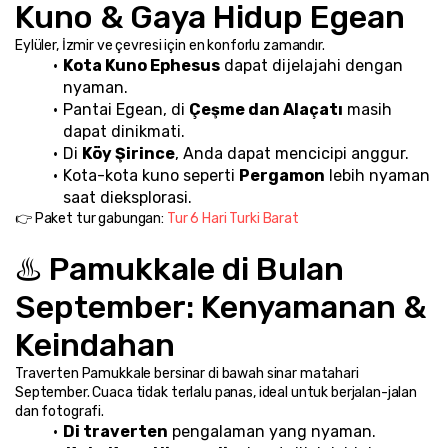
Kuno & Gaya Hidup Egean
Eylüler, İzmir ve çevresi için en konforlu zamandır.
Kota Kuno Ephesus
 dapat dijelajahi dengan 
nyaman.
Pantai Egean, di 
Çeşme dan Alaçatı
 masih 
dapat dinikmati.
Di 
Köy Şirince
, Anda dapat mencicipi anggur.
Kota-kota kuno seperti 
Pergamon
 lebih nyaman 
saat dieksplorasi.
👉 Paket tur gabungan: 
Tur 6 Hari Turki Barat
♨️ Pamukkale di Bulan 
September: Kenyamanan & 
Keindahan
Traverten Pamukkale bersinar di bawah sinar matahari 
September. Cuaca tidak terlalu panas, ideal untuk berjalan-jalan 
dan fotografi.
Di traverten
 pengalaman yang nyaman.