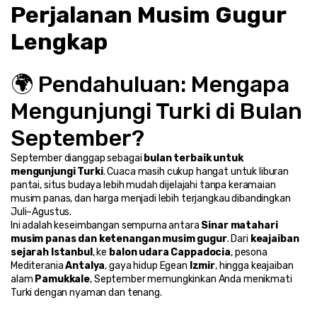
Perjalanan Musim Gugur 
Lengkap
🌍 Pendahuluan: Mengapa 
Mengunjungi Turki di Bulan 
September?
September dianggap sebagai 
bulan terbaik untuk 
mengunjungi Turki
. Cuaca masih cukup hangat untuk liburan 
pantai, situs budaya lebih mudah dijelajahi tanpa keramaian 
musim panas, dan harga menjadi lebih terjangkau dibandingkan 
Juli–Agustus.
Ini adalah keseimbangan sempurna antara 
Sinar matahari 
musim panas dan ketenangan musim gugur
. Dari 
keajaiban 
sejarah Istanbul
, ke 
balon udara Cappadocia
, pesona 
Mediterania 
Antalya
, gaya hidup Egean 
Izmir
, hingga keajaiban 
alam 
Pamukkale
, September memungkinkan Anda menikmati 
Turki dengan nyaman dan tenang.