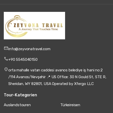
info@zeyvonatravel.com
+90 5545040150
orta mahalle vatan caddesi avanos belediye iş hani no:2
/114 Avanos/Nevşehir 📍 US Office: 30 N Gould St, STE R,
Sheridan, WY 82801, USA Operated by Xfergo LLC
Tour-Kategorien
Auslandstouren
Türkeireisen