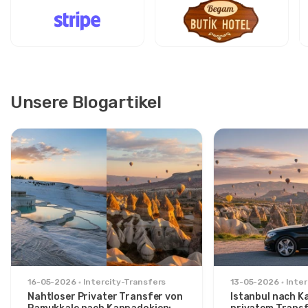
Unsere Blogartikel
16-05-2026
Intercity-Transfers
13-05-2026
Inter
Nahtloser Privater Transfer von
Istanbul nach K