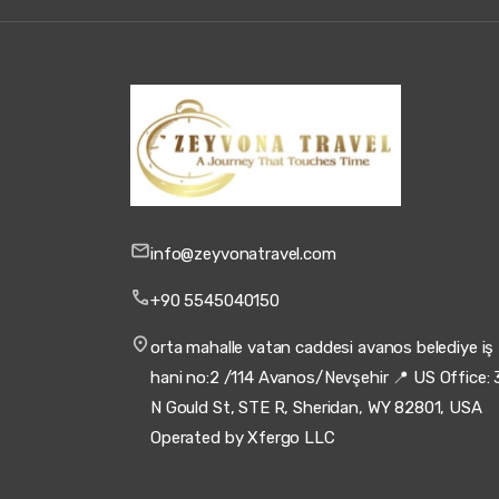
info@zeyvonatravel.com
+90 5545040150
orta mahalle vatan caddesi avanos belediye iş
hani no:2 /114 Avanos/Nevşehir 📍 US Office: 
N Gould St, STE R, Sheridan, WY 82801, USA
Operated by Xfergo LLC